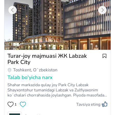
Turar-joy majmuasi ЖК Labzak
Park City
Toshkent, Oʻzbekiston
Talab bo'yicha narx
Shahar markazida qulay joy Park City Labzak
Shayxontohur tumanidagi Labzak va Zulfiyaxonim
koʻchalari chorrahasida joylashgan. Piyoda masofada
5 ta bolalar bog'chasi, 4 dan ortiq maktab, tumanda
Tavsiya eting
1
10 dan ortiq bog'lar, eng katta park “Navruz”gacha
450 m va A maydoniga. Temur mashinada atigi 8 …