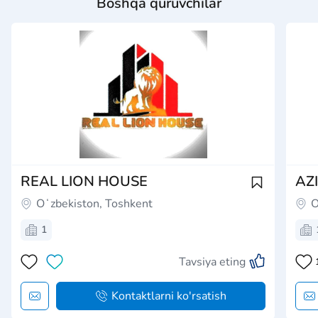
Boshqa quruvchilar
REAL LION HOUSE
AZ
Oʻzbekiston, Toshkent
O
1
Tavsiya eting
Kontaktlarni ko'rsatish