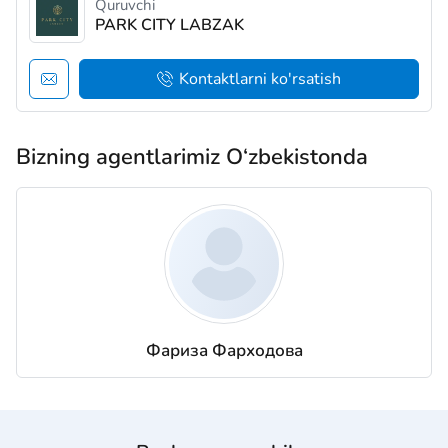
Quruvchi
PARK CITY LABZAK
Kontaktlarni ko'rsatish
Bizning agentlarimiz O‘zbekistonda
Фариза Фарходова