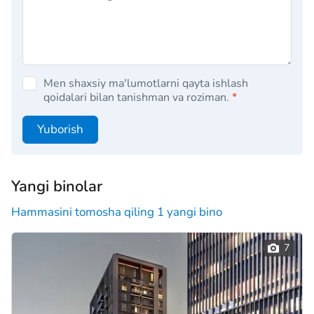
Men shaxsiy ma'lumotlarni qayta ishlash
qoidalari bilan tanishman va roziman.
*
Yuborish
Yangi binolar
Hammasini tomosha qiling 1 yangi bino