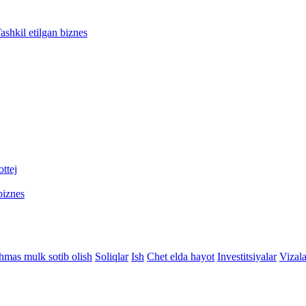
ashkil etilgan biznes
ttej
biznes
hmas mulk sotib olish
Soliqlar
Ish
Chet elda hayot
Investitsiyalar
Vizala