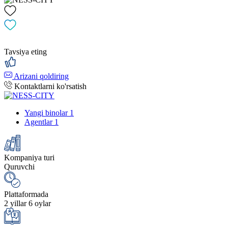
Tavsiya eting
Arizani qoldiring
Kontaktlarni ko'rsatish
Yangi binolar
1
Agentlar
1
Kompaniya turi
Quruvchi
Plattaformada
2 yillar 6 oylar