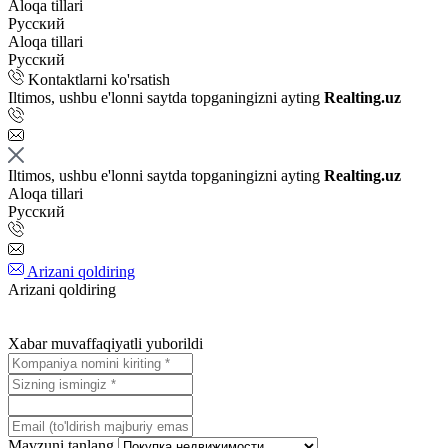
Aloqa tillari
Русский
Aloqa tillari
Русский
Kontaktlarni ko'rsatish
Iltimos, ushbu e'lonni saytda topganingizni ayting
Realting.uz
Iltimos, ushbu e'lonni saytda topganingizni ayting
Realting.uz
Aloqa tillari
Русский
Arizani qoldiring
Arizani qoldiring
Xabar muvaffaqiyatli yuborildi
Mavzuni tanlang