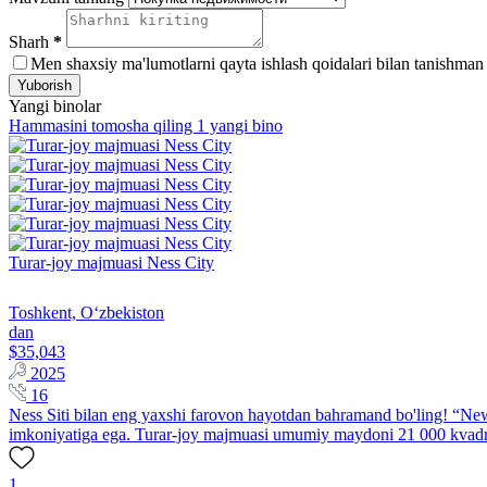
Sharh
*
Men shaxsiy ma'lumotlarni qayta ishlash qoidalari bilan tanishman
Yuborish
Yangi binolar
Hammasini tomosha qiling 1 yangi bino
Turar-joy majmuasi Ness City
Toshkent, Oʻzbekiston
dan
$35,043
2025
16
Ness Siti bilan eng yaxshi farovon hayotdan bahramand bo'ling! “New
imkoniyatiga ega. Turar-joy majmuasi umumiy maydoni 21 000 kvadr
1