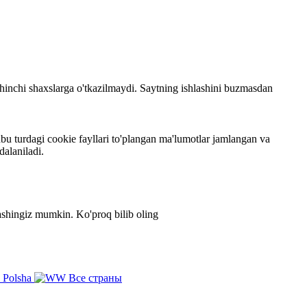
 uchinchi shaxslarga o'tkazilmaydi. Saytning ishlashini buzmasdan
bu turdagi cookie fayllari to'plangan ma'lumotlar jamlangan va
dalaniladi.
zlashingiz mumkin.
Ko'proq bilib oling
Polsha
Все страны