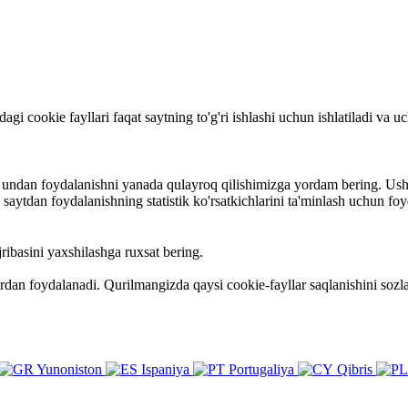
rdagi cookie fayllari faqat saytning to'g'ri ishlashi uchun ishlatiladi va
va undan foydalanishni yanada qulayroq qilishimizga yordam bering. Ush
ytdan foydalanishning statistik ko'rsatkichlarini ta'minlash uchun foy
ribasini yaxshilashga ruxsat bering.
ardan foydalanadi. Qurilmangizda qaysi cookie-fayllar saqlanishini so
Yunoniston
Ispaniya
Portugaliya
Qibris