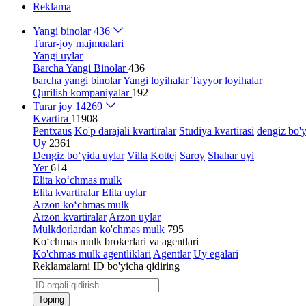
Reklama
Yangi binolar
436
Turar-joy majmualari
Yangi uylar
Barcha Yangi Binolar
436
barcha yangi binolar
Yangi loyihalar
Tayyor loyihalar
Qurilish kompaniyalar
192
Turar joy
14269
Kvartira
11908
Pentxaus
Ko'p darajali kvartiralar
Studiya kvartirasi
dengiz bo'y
Uy
2361
Dengiz bo‘yida uylar
Villa
Kottej
Saroy
Shahar uyi
Yer
614
Elita ko‘chmas mulk
Elita kvartiralar
Elita uylar
Arzon ko‘chmas mulk
Arzon kvartiralar
Arzon uylar
Mulkdorlardan ko'chmas mulk
795
Ko‘chmas mulk brokerlari va agentlari
Ko'chmas mulk agentliklari
Agentlar
Uy egalari
Reklamalarni ID bo'yicha qidiring
Toping