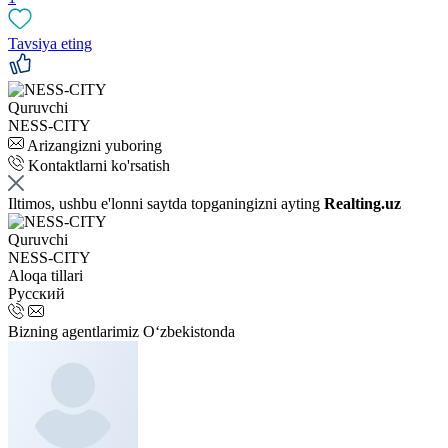
Tavsiya eting
Quruvchi
NESS-CITY
Arizangizni yuboring
Kontaktlarni ko'rsatish
Iltimos, ushbu e'lonni saytda topganingizni ayting
Realting.uz
Quruvchi
NESS-CITY
Aloqa tillari
Русский
Bizning agentlarimiz O‘zbekistonda