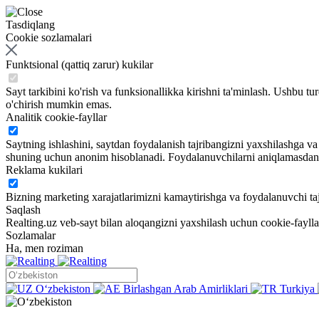
Tasdiqlang
Cookie sozlamalari
Funktsional (qattiq zarur) kukilar
Sayt tarkibini ko'rish va funksionallikka kirishni ta'minlash. Ushbu tu
o'chirish mumkin emas.
Analitik cookie-fayllar
Saytning ishlashini, saytdan foydalanish tajribangizni yaxshilashga 
shuning uchun anonim hisoblanadi. Foydalanuvchilarni aniqlamasdan sa
Reklama kukilari
Bizning marketing xarajatlarimizni kamaytirishga va foydalanuvchi taj
Saqlash
Realting.uz veb-sayt bilan aloqangizni yaxshilash uchun cookie-fayll
Sozlamalar
Ha, men roziman
Oʻzbekiston
Birlashgan Arab Amirliklari
Turkiya