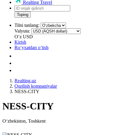
Realting Travel
Toping
Tilni tanlang:
Valyuta:
Oʻz
USD
Kirish
Roʻyxatdan oʻtish
Realting.uz
Qurilish kompaniyalar
NESS-CITY
NESS-CITY
Oʻzbekiston, Toshkent