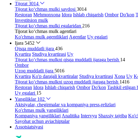
Tijorat
3014
Tijorat ko‘chmas mulki savdosi
3014
Restoran
Mehmonxona
Idora
Ishlab chiqarish
Ombor
Do'kon
T
Investitsion mulk
Tijorat ko‘chmas mulki egalaridan
216
Tijorat ko‘chmas mulk agentlari
Ko'chmas mulk agentliklari
Agentlar
Uy egalari
Ijara
5452
Qisqa muddatli ijara
436
Kvartira
Studiya kvartirasi
Uy
Tijorat ko‘chmas mulkni qisqa muddatli ijaraga berish
14
Ombor
Uzoq muddatli ijara
5016
Kvartira
Ko'p darajali kvartiralar
Studiya kvartirasi
Xona
Uy
Ko
Tijorat ko‘chmas mulkni uzoq muddatli ijaraga berish
1416
Restoran
Idora
Ishlab chiqarish
Ombor
Do'kon
Tashkil etilgan 
Uy egalari
15
Yangiliklar
102
Aktsiyalar, chegirmalar va kompaniya press-relizlari
Ko'chmas mulk yangiliklari
Kompaniya yangiliklari
Analitika
Intervyu
Shaxsiy tajriba
Ko'c
Sayohat uchun aviachiptalar
Assotsiatsiyasi