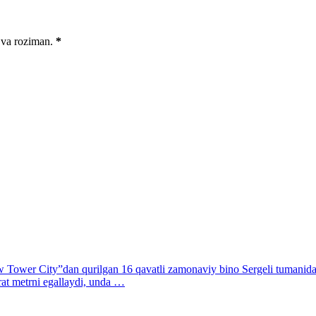
 va roziman.
*
 Tower City”dan qurilgan 16 qavatli zamonaviy bino Sergeli tumanida q
at metrni egallaydi, unda …