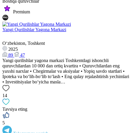
Boshqa quruvchilar
Premium
Yangi Qurilishlar Yagona Markazi
Oʻzbekiston, Toshkent
2025
89
47
Yangi qurilishlar yagona markazi Toshkentdagi ishonchli
quruvchilardan 10 000 dan ortiq kvartira • Quruvchilardan eng
yaxshi narxlar • Chegirmalar va aksiyalar • Yopiq savdo startlari •
Ipoteka va bo‘lib-bo‘lib to‘lash • Eng qulay rejalashtirish yechimlari
• Investitsiyalar bo‘yicha masla…
14
Tavsiya eting
5