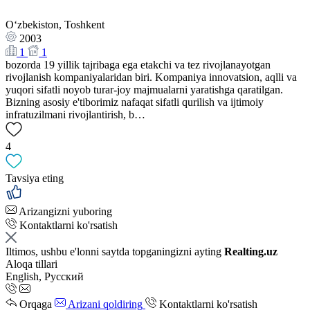
Oʻzbekiston, Toshkent
2003
1
1
bozorda 19 yillik tajribaga ega etakchi va tez rivojlanayotgan
rivojlanish kompaniyalaridan biri. Kompaniya innovatsion, aqlli va
yuqori sifatli noyob turar-joy majmualarni yaratishga qaratilgan.
Bizning asosiy e'tiborimiz nafaqat sifatli qurilish va ijtimoiy
infratuzilmani rivojlantirish, b…
4
Tavsiya eting
Arizangizni yuboring
Kontaktlarni ko'rsatish
Iltimos, ushbu e'lonni saytda topganingizni ayting
Realting.uz
Aloqa tillari
English, Русский
Orqaga
Arizani qoldiring
Kontaktlarni ko'rsatish