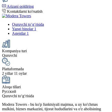
Arizani qoldiring
Kontaktlarni ko'rsatish
Quruvchi to‘g‘risida
Yangi binolar
1
Agentlar
1
Kompaniya turi
Quruvchi
Plattaformada
2 yillar 11 oylar
Aloqa tillari
Русский
Quruvchi to‘g‘risida
Modera Towers - bu ko'p funktsiyali majmua, u uy ko'chmas
mulkini, biznes markazini, tijorat hududlarini va o'z aholisining