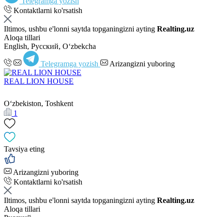
Telegramga yozish
Kontaktlarni ko'rsatish
Iltimos, ushbu e'lonni saytda topganingizni ayting
Realting.uz
Aloqa tillari
English, Русский, Oʻzbekcha
Telegramga yozish
Arizangizni yuboring
REAL LION HOUSE
Oʻzbekiston, Toshkent
1
Tavsiya eting
Arizangizni yuboring
Kontaktlarni ko'rsatish
Iltimos, ushbu e'lonni saytda topganingizni ayting
Realting.uz
Aloqa tillari