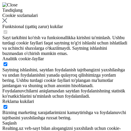
Tasdiqlang
Cookie sozlamalari
Funktsional (qattiq zarur) kukilar
Sayt tarkibini ko'rish va funksionallikka kirishni ta'minlash. Ushbu
turdagi cookie fayllari faqat saytning to'g'ri ishlashi uchun ishlatiladi
va uchinchi shaxslarga o'tkazilmaydi. Saytning ishlashini
buzmasdan o'chirish mumkin emas.
Analitik cookie-fayllar
Saytning ishlashini, saytdan foydalanish tajribangizni yaxshilashga
va undan foydalanishni yanada qulayroq qilishimizga yordam
bering. Ushbu turdagi cookie fayllari to'plangan ma'lumotlar
jamlangan va shuning uchun anonim hisoblanadi.
Foydalanuvchilarni aniqlamasdan saytdan foydalanishning statistik
ko'rsatkichlarini ta'minlash uchun foydalaniladi.
Reklama kukilari
Bizning marketing xarajatlarimizni kamaytirishga va foydalanuvchi
tajribasini yaxshilashga ruxsat bering.
Saqlash
Realting.uz veb-sayt bilan aloqangizni yaxshilash uchun cookie-