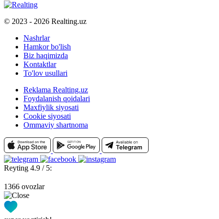
© 2023 - 2026 Realting.uz
Nashrlar
Hamkor bo'lish
Biz haqimizda
Kontaktlar
To'lov usullari
Reklama Realting.uz
Foydalanish qoidalari
Maxfiylik siyosati
Cookie siyosati
Ommaviy shartnoma
Reyting 4.9 / 5:
1366 ovozlar