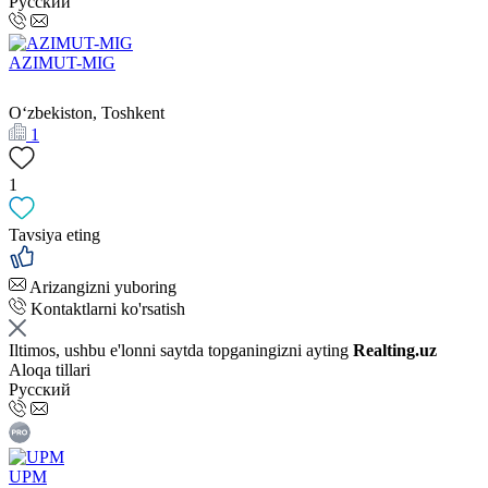
Русский
AZIMUT-MIG
Oʻzbekiston, Toshkent
1
1
Tavsiya eting
Arizangizni yuboring
Kontaktlarni ko'rsatish
Iltimos, ushbu e'lonni saytda topganingizni ayting
Realting.uz
Aloqa tillari
Русский
UPM