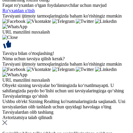
Faqat ro'yxatdan o'tgan foydalanuvchilar uchun mavjud
Ro'yxatdan o'tish
Tavsiyani ijtimoiy tarmoqlaringizda baham ko'rishingiz mumkin
URL manzilini nusxalash
Tavsiya bilan o'rtoqlashing!
Nima uchun tavsiya qilish kerak?
Tavsiyani ijtimoiy tarmoqlaringizda baham ko'rishingiz mumkin
URL manzilini nusxalash
Obyekt sizning tavsiyalar bo‘limingizda ko‘rsatilmayapti. U
sahifangizda paydo bo‘lishi uchun uni tavsiyalaringizga qo‘shing
Tavsiyalarimga qo‘shish
Ushbu ob'ekt Sizning Realting ko'rsatmalaringizda saqlanadi. Uni
tavsiyalardan olib tashlash uchun quyidagi havolaga o'ting
Tavsiyalardan olib tashlang
Avtorizatsiya talab qilinadi