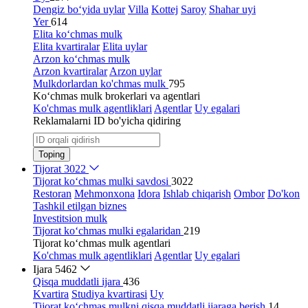
Dengiz bo‘yida uylar
Villa
Kottej
Saroy
Shahar uyi
Yer
614
Elita ko‘chmas mulk
Elita kvartiralar
Elita uylar
Arzon ko‘chmas mulk
Arzon kvartiralar
Arzon uylar
Mulkdorlardan ko'chmas mulk
795
Ko‘chmas mulk brokerlari va agentlari
Ko'chmas mulk agentliklari
Agentlar
Uy egalari
Reklamalarni ID bo'yicha qidiring
Toping
Tijorat
3022
Tijorat ko‘chmas mulki savdosi
3022
Restoran
Mehmonxona
Idora
Ishlab chiqarish
Ombor
Do'kon
Tashkil etilgan biznes
Investitsion mulk
Tijorat ko‘chmas mulki egalaridan
219
Tijorat ko‘chmas mulk agentlari
Ko'chmas mulk agentliklari
Agentlar
Uy egalari
Ijara
5462
Qisqa muddatli ijara
436
Kvartira
Studiya kvartirasi
Uy
Tijorat ko‘chmas mulkni qisqa muddatli ijaraga berish
14