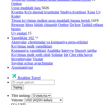
Ombor
Uzoq muddatli ijara
5026
Kvartira
Ko'p darajali kvartiralar
Studiya kvartirasi
Xona
Uy
Kottej
Tijorat ko‘chmas mulkni uzoq muddatli ijaraga berish
1419
Restoran
Idora
Ishlab chiqarish
Ombor
Do'kon
Tashkil etilgan
biznes
Uy egalari
15
Yangiliklar
102
Aktsiyalar, chegirmalar va kompaniya press-relizlari
Ko'chmas mulk yangiliklari
Kompaniya yangiliklari
Analitika
Intervyu
Shaxsiy tajriba
Ko'chmas mulk sotib olish
Soliqlar
Ish
Chet elda hayot
Investitsiyalar
Vizalar
Sayohat uchun aviachiptalar
Assotsiatsiyasi
Realting Travel
Toping
Tilni tanlang:
Valyuta:
Oʻz
USD