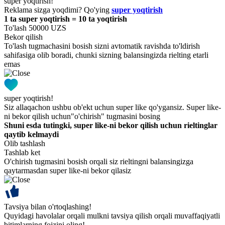
super yoqtirish!
Reklama sizga yoqdimi? Qo'ying
super yoqtirish
1 ta super yoqtirish = 10 ta yoqtirish
To'lash 50000 UZS
Bekor qilish
To'lash tugmachasini bosish sizni avtomatik ravishda to'ldirish
sahifasiga olib boradi, chunki sizning balansingizda rielting etarli
emas
super yoqtirish!
Siz allaqachon ushbu ob'ekt uchun super like qo'ygansiz. Super like-
ni bekor qilish uchun"o'chirish" tugmasini bosing
Shuni esda tutingki, super like-ni bekor qilish uchun rieltinglar
qaytib kelmaydi
Olib tashlash
Tashlab ket
O'chirish tugmasini bosish orqali siz rieltingni balansingizga
qaytarmasdan super like-ni bekor qilasiz
Tavsiya bilan o'rtoqlashing!
Quyidagi havolalar orqali mulkni tavsiya qilish orqali muvaffaqiyatli
bitimlarning foizini oling!