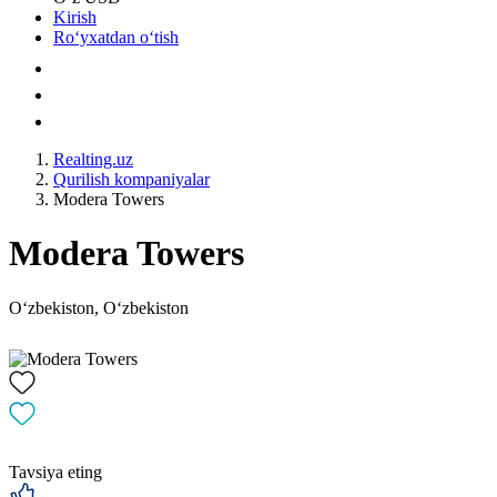
Kirish
Roʻyxatdan oʻtish
Realting.uz
Qurilish kompaniyalar
Modera Towers
Modera Towers
Oʻzbekiston, Oʻzbekiston
Tavsiya eting