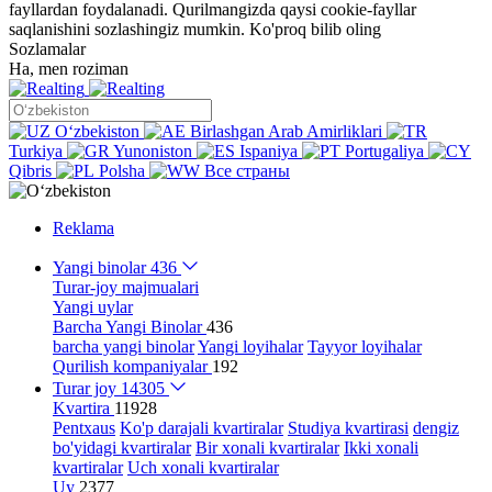
fayllardan foydalanadi. Qurilmangizda qaysi cookie-fayllar
saqlanishini sozlashingiz mumkin.
Ko'proq bilib oling
Sozlamalar
Ha, men roziman
Oʻzbekiston
Birlashgan Arab Amirliklari
Turkiya
Yunoniston
Ispaniya
Portugaliya
Qibris
Polsha
Все страны
Reklama
Yangi binolar
436
Turar-joy majmualari
Yangi uylar
Barcha Yangi Binolar
436
barcha yangi binolar
Yangi loyihalar
Tayyor loyihalar
Qurilish kompaniyalar
192
Turar joy
14305
Kvartira
11928
Pentxaus
Ko'p darajali kvartiralar
Studiya kvartirasi
dengiz
bo'yidagi kvartiralar
Bir xonali kvartiralar
Ikki xonali
kvartiralar
Uch xonali kvartiralar
Uy
2377