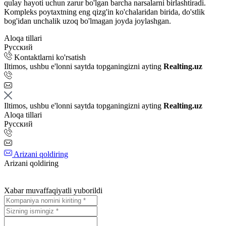
qulay hayoti uchun zarur bo'lgan barcha narsalarni birlashtiradi.
Kompleks poytaxtning eng qizg'in ko'chalaridan birida, do'stlik
bog'idan unchalik uzoq bo'lmagan joyda joylashgan.
Aloqa tillari
Русский
Kontaktlarni ko'rsatish
Iltimos, ushbu e'lonni saytda topganingizni ayting
Realting.uz
Iltimos, ushbu e'lonni saytda topganingizni ayting
Realting.uz
Aloqa tillari
Русский
Arizani qoldiring
Arizani qoldiring
Xabar muvaffaqiyatli yuborildi