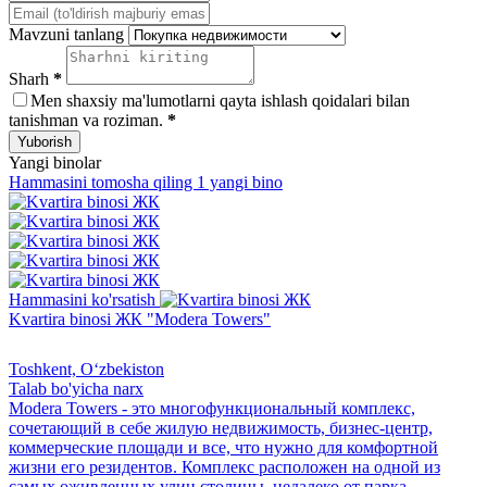
Mavzuni tanlang
Sharh
*
Men shaxsiy ma'lumotlarni qayta ishlash qoidalari bilan
tanishman va roziman.
*
Yuborish
Yangi binolar
Hammasini tomosha qiling 1 yangi bino
Hammasini ko'rsatish
Kvartira binosi ЖК "Modera Towers"
Toshkent, Oʻzbekiston
Talab bo'yicha narx
Modera Towers - это многофункциональный комплекс,
сочетающий в себе жилую недвижимость, бизнес-центр,
коммерческие площади и все, что нужно для комфортной
жизни его резидентов. Комплекс расположен на одной из
самых оживленных улиц столицы, недалеко от парка