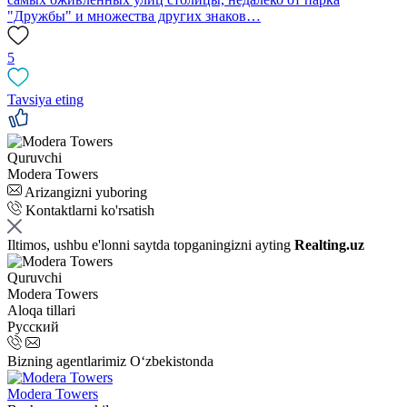
"Дружбы" и множества других знаков…
5
Tavsiya eting
Quruvchi
Modera Towers
Arizangizni yuboring
Kontaktlarni ko'rsatish
Iltimos, ushbu e'lonni saytda topganingizni ayting
Realting.uz
Quruvchi
Modera Towers
Aloqa tillari
Русский
Bizning agentlarimiz O‘zbekistonda
Modera Towers