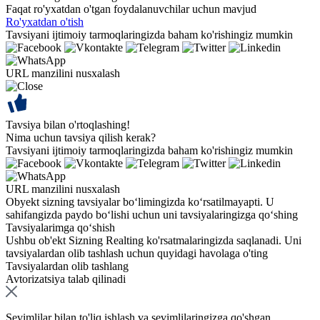
Faqat ro'yxatdan o'tgan foydalanuvchilar uchun mavjud
Ro'yxatdan o'tish
Tavsiyani ijtimoiy tarmoqlaringizda baham ko'rishingiz mumkin
URL manzilini nusxalash
Tavsiya bilan o'rtoqlashing!
Nima uchun tavsiya qilish kerak?
Tavsiyani ijtimoiy tarmoqlaringizda baham ko'rishingiz mumkin
URL manzilini nusxalash
Obyekt sizning tavsiyalar bo‘limingizda ko‘rsatilmayapti. U
sahifangizda paydo bo‘lishi uchun uni tavsiyalaringizga qo‘shing
Tavsiyalarimga qo‘shish
Ushbu ob'ekt Sizning Realting ko'rsatmalaringizda saqlanadi. Uni
tavsiyalardan olib tashlash uchun quyidagi havolaga o'ting
Tavsiyalardan olib tashlang
Avtorizatsiya talab qilinadi
Sevimlilar bilan to'liq ishlash va sevimlilaringizga qo'shgan