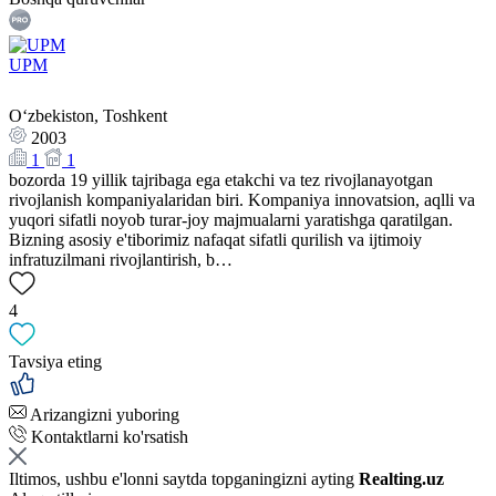
UPM
Oʻzbekiston, Toshkent
2003
1
1
bozorda 19 yillik tajribaga ega etakchi va tez rivojlanayotgan
rivojlanish kompaniyalaridan biri. Kompaniya innovatsion, aqlli va
yuqori sifatli noyob turar-joy majmualarni yaratishga qaratilgan.
Bizning asosiy e'tiborimiz nafaqat sifatli qurilish va ijtimoiy
infratuzilmani rivojlantirish, b…
4
Tavsiya eting
Arizangizni yuboring
Kontaktlarni ko'rsatish
Iltimos, ushbu e'lonni saytda topganingizni ayting
Realting.uz