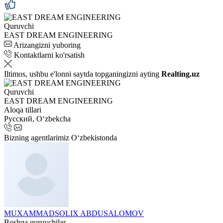
Quruvchi
EAST DREAM ENGINEERING
Arizangizni yuboring
Kontaktlarni ko'rsatish
Iltimos, ushbu e'lonni saytda topganingizni ayting
Realting.uz
Quruvchi
EAST DREAM ENGINEERING
Aloqa tillari
Русский, Oʻzbekcha
Bizning agentlarimiz O‘zbekistonda
MUXAMMADSOLIX ABDUSALOMOV
Boshqa quruvchilar