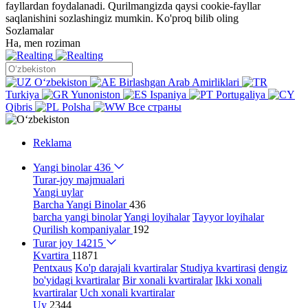
fayllardan foydalanadi. Qurilmangizda qaysi cookie-fayllar
saqlanishini sozlashingiz mumkin.
Ko'proq bilib oling
Sozlamalar
Ha, men roziman
Oʻzbekiston
Birlashgan Arab Amirliklari
Turkiya
Yunoniston
Ispaniya
Portugaliya
Qibris
Polsha
Все страны
Reklama
Yangi binolar
436
Turar-joy majmualari
Yangi uylar
Barcha Yangi Binolar
436
barcha yangi binolar
Yangi loyihalar
Tayyor loyihalar
Qurilish kompaniyalar
192
Turar joy
14215
Kvartira
11871
Pentxaus
Ko'p darajali kvartiralar
Studiya kvartirasi
dengiz
bo'yidagi kvartiralar
Bir xonali kvartiralar
Ikki xonali
kvartiralar
Uch xonali kvartiralar
Uy
2344