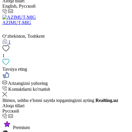
Aloqa tillari
English, Русский
AZIMUT-MIG
Oʻzbekiston, Toshkent
1
1
Tavsiya eting
Arizangizni yuboring
Kontaktlarni ko'rsatish
Iltimos, ushbu e'lonni saytda topganingizni ayting
Realting.uz
Aloqa tillari
Русский
Premium