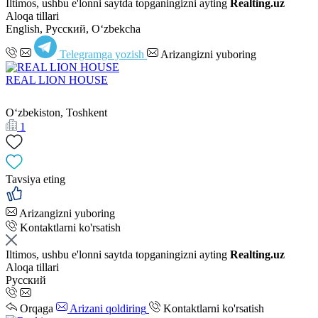
Iltimos, ushbu e'lonni saytda topganingizni ayting
Realting.uz
Aloqa tillari
English, Русский, Oʻzbekcha
Telegramga yozish
Arizangizni yuboring
REAL LION HOUSE
Oʻzbekiston, Toshkent
1
Tavsiya eting
Arizangizni yuboring
Kontaktlarni ko'rsatish
Iltimos, ushbu e'lonni saytda topganingizni ayting
Realting.uz
Aloqa tillari
Русский
Orqaga
Arizani qoldiring
Kontaktlarni ko'rsatish