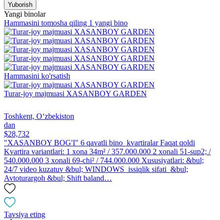
Yuborish
Yangi binolar
Hammasini tomosha qiling 1 yangi bino
Hammasini ko'rsatish
Turar-joy majmuasi XASANBOY GARDEN
Toshkent, Oʻzbekiston
dan
$28,732
"XASANBOY BOG'I" 6 qavatli bino kvartiralar Faqat qoldi
Kvartira variantlari: 1 xona 34m² / 357.000.000 2 xonali 51-sup2; /
540.000.000 3 xonali 69-chi² / 744.000.000 Xususiyatlari: &bul;
24/7 video kuzatuv &bul; WINDOWS issiqlik sifati &bul;
Avtoturargoh &bul; Shift baland…
Tavsiya eting