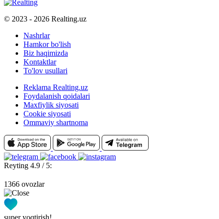
© 2023 - 2026 Realting.uz
Nashrlar
Hamkor bo'lish
Biz haqimizda
Kontaktlar
To'lov usullari
Reklama Realting.uz
Foydalanish qoidalari
Maxfiylik siyosati
Cookie siyosati
Ommaviy shartnoma
Reyting 4.9 / 5:
1366 ovozlar
super yoqtirish!