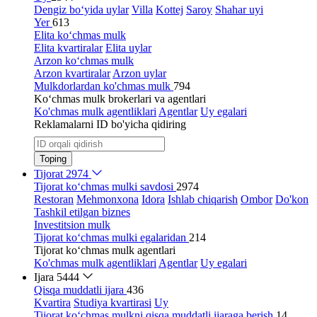
Dengiz bo‘yida uylar
Villa
Kottej
Saroy
Shahar uyi
Yer
613
Elita ko‘chmas mulk
Elita kvartiralar
Elita uylar
Arzon ko‘chmas mulk
Arzon kvartiralar
Arzon uylar
Mulkdorlardan ko'chmas mulk
794
Ko‘chmas mulk brokerlari va agentlari
Ko'chmas mulk agentliklari
Agentlar
Uy egalari
Reklamalarni ID bo'yicha qidiring
Toping
Tijorat
2974
Tijorat ko‘chmas mulki savdosi
2974
Restoran
Mehmonxona
Idora
Ishlab chiqarish
Ombor
Do'kon
Tashkil etilgan biznes
Investitsion mulk
Tijorat ko‘chmas mulki egalaridan
214
Tijorat ko‘chmas mulk agentlari
Ko'chmas mulk agentliklari
Agentlar
Uy egalari
Ijara
5444
Qisqa muddatli ijara
436
Kvartira
Studiya kvartirasi
Uy
Tijorat ko‘chmas mulkni qisqa muddatli ijaraga berish
14