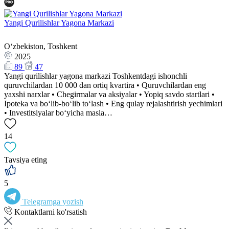
Yangi Qurilishlar Yagona Markazi
Oʻzbekiston, Toshkent
2025
89
47
Yangi qurilishlar yagona markazi Toshkentdagi ishonchli
quruvchilardan 10 000 dan ortiq kvartira • Quruvchilardan eng
yaxshi narxlar • Chegirmalar va aksiyalar • Yopiq savdo startlari •
Ipoteka va bo‘lib-bo‘lib to‘lash • Eng qulay rejalashtirish yechimlari
• Investitsiyalar bo‘yicha masla…
14
Tavsiya eting
5
Telegramga yozish
Kontaktlarni ko'rsatish