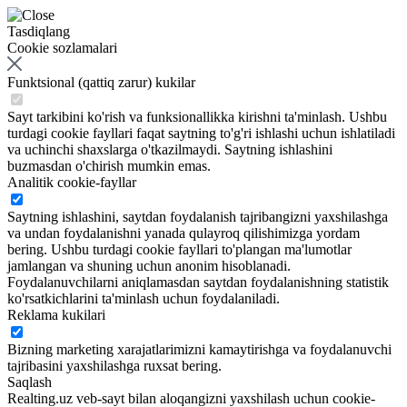
Tasdiqlang
Cookie sozlamalari
Funktsional (qattiq zarur) kukilar
Sayt tarkibini ko'rish va funksionallikka kirishni ta'minlash. Ushbu
turdagi cookie fayllari faqat saytning to'g'ri ishlashi uchun ishlatiladi
va uchinchi shaxslarga o'tkazilmaydi. Saytning ishlashini
buzmasdan o'chirish mumkin emas.
Analitik cookie-fayllar
Saytning ishlashini, saytdan foydalanish tajribangizni yaxshilashga
va undan foydalanishni yanada qulayroq qilishimizga yordam
bering. Ushbu turdagi cookie fayllari to'plangan ma'lumotlar
jamlangan va shuning uchun anonim hisoblanadi.
Foydalanuvchilarni aniqlamasdan saytdan foydalanishning statistik
ko'rsatkichlarini ta'minlash uchun foydalaniladi.
Reklama kukilari
Bizning marketing xarajatlarimizni kamaytirishga va foydalanuvchi
tajribasini yaxshilashga ruxsat bering.
Saqlash
Realting.uz veb-sayt bilan aloqangizni yaxshilash uchun cookie-