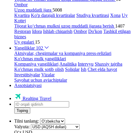
Ombor
Uzoq muddatli ijara
5008
Kvartira
Ko'p darajali kvartiralar
Studiya kvartirasi
Xona
Uy
Kottej
Tijorat ko‘chmas mulkni uzoq muddatli ijaraga berish
1407
Restoran
Idora
Ishlab chiqarish
Ombor
Do'kon
Tashkil etilgan
biznes
Uy egalari
15
Yangiliklar
102
Aktsiyalar, chegirmalar va kompaniya press-relizlari
Ko'chmas mulk yangiliklari
Kompaniya yangiliklari
Analitika
Intervyu
Shaxsiy tajriba
Ko'chmas mulk sotib olish
Soliqlar
Ish
Chet elda hayot
Investitsiyalar
Vizalar
Sayohat uchun aviachiptalar
Assotsiatsiyasi
Realting Travel
Toping
Tilni tanlang:
Valyuta:
Oʻz
USD