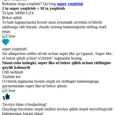
Reklama sizga yoqdimi? Qo'ying
super yoqtirish
1 ta super yoqtirish = 10 ta yoqtirish
To'lash 50000 UZS
Bekor qilish
To'lash tugmachasini bosish sizni avtomatik ravishda to'ldirish
sahifasiga olib boradi, chunki sizning balansingizda rielting etarli
emas
super yoqtirish!
Siz allaqachon ushbu ob'ekt uchun super like qo'ygansiz. Super like-
ni bekor qilish uchun"o'chirish" tugmasini bosing
Shuni esda tutingki, super like-ni bekor qilish uchun rieltinglar
qaytib kelmaydi
Olib tashlash
Tashlab ket
O'chirish tugmasini bosish orqali siz rieltingni balansingizga
qaytarmasdan super like-ni bekor qilasiz
Tavsiya bilan o'rtoqlashing!
Quyidagi havolalar orqali mulkni tavsiya qilish orqali muvaffaqiyatli
bitimlarning foizini oling!