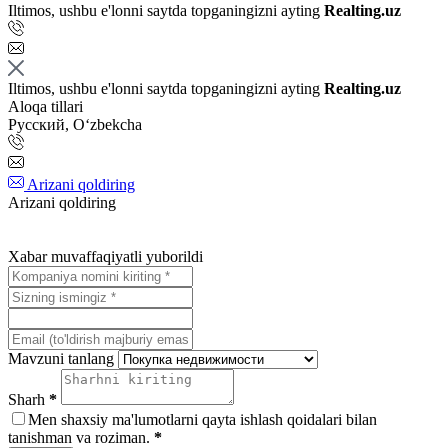
Iltimos, ushbu e'lonni saytda topganingizni ayting
Realting.uz
Iltimos, ushbu e'lonni saytda topganingizni ayting
Realting.uz
Aloqa tillari
Русский, Oʻzbekcha
Arizani qoldiring
Arizani qoldiring
Xabar muvaffaqiyatli yuborildi
Mavzuni tanlang
Sharh
*
Men shaxsiy ma'lumotlarni qayta ishlash qoidalari bilan
tanishman va roziman.
*