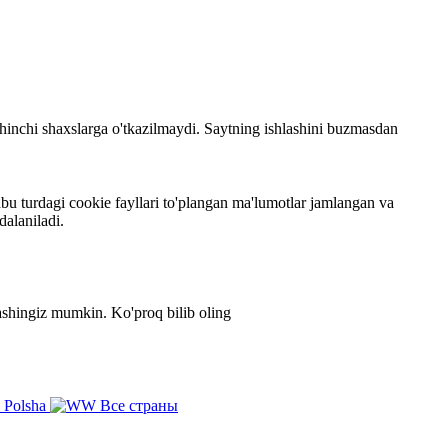
 uchinchi shaxslarga o'tkazilmaydi. Saytning ishlashini buzmasdan
bu turdagi cookie fayllari to'plangan ma'lumotlar jamlangan va
dalaniladi.
zlashingiz mumkin.
Ko'proq bilib oling
Polsha
Все страны