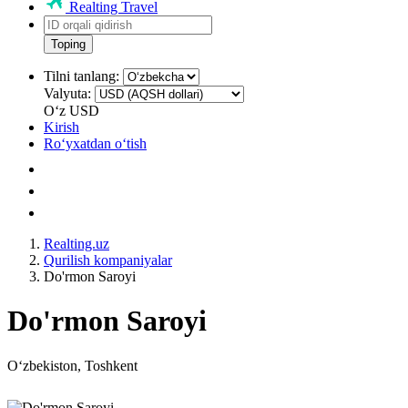
Realting Travel
Toping
Tilni tanlang:
Valyuta:
Oʻz
USD
Kirish
Roʻyxatdan oʻtish
Realting.uz
Qurilish kompaniyalar
Do'rmon Saroyi
Do'rmon Saroyi
Oʻzbekiston, Toshkent