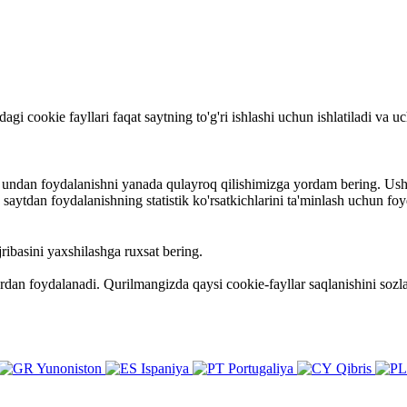
rdagi cookie fayllari faqat saytning to'g'ri ishlashi uchun ishlatiladi va
va undan foydalanishni yanada qulayroq qilishimizga yordam bering. Ush
ytdan foydalanishning statistik ko'rsatkichlarini ta'minlash uchun foy
ribasini yaxshilashga ruxsat bering.
ardan foydalanadi. Qurilmangizda qaysi cookie-fayllar saqlanishini so
Yunoniston
Ispaniya
Portugaliya
Qibris