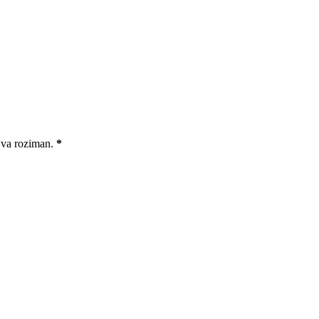
 va roziman.
*