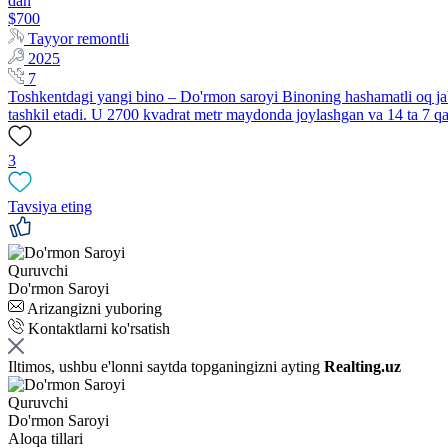
dan
$700
Tayyor remontli
2025
7
Toshkentdagi yangi bino – Do'rmon saroyi Binoning hashamatli oq jab
tashkil etadi. U 2700 kvadrat metr maydonda joylashgan va 14 ta 7 q
3
Tavsiya eting
Quruvchi
Do'rmon Saroyi
Arizangizni yuboring
Kontaktlarni ko'rsatish
Iltimos, ushbu e'lonni saytda topganingizni ayting
Realting.uz
Quruvchi
Do'rmon Saroyi
Aloqa tillari