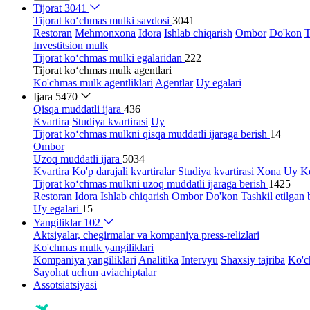
Tijorat
3041
Tijorat ko‘chmas mulki savdosi
3041
Restoran
Mehmonxona
Idora
Ishlab chiqarish
Ombor
Do'kon
T
Investitsion mulk
Tijorat ko‘chmas mulki egalaridan
222
Tijorat ko‘chmas mulk agentlari
Ko'chmas mulk agentliklari
Agentlar
Uy egalari
Ijara
5470
Qisqa muddatli ijara
436
Kvartira
Studiya kvartirasi
Uy
Tijorat ko‘chmas mulkni qisqa muddatli ijaraga berish
14
Ombor
Uzoq muddatli ijara
5034
Kvartira
Ko'p darajali kvartiralar
Studiya kvartirasi
Xona
Uy
Ko
Tijorat ko‘chmas mulkni uzoq muddatli ijaraga berish
1425
Restoran
Idora
Ishlab chiqarish
Ombor
Do'kon
Tashkil etilgan 
Uy egalari
15
Yangiliklar
102
Aktsiyalar, chegirmalar va kompaniya press-relizlari
Ko'chmas mulk yangiliklari
Kompaniya yangiliklari
Analitika
Intervyu
Shaxsiy tajriba
Ko'c
Sayohat uchun aviachiptalar
Assotsiatsiyasi