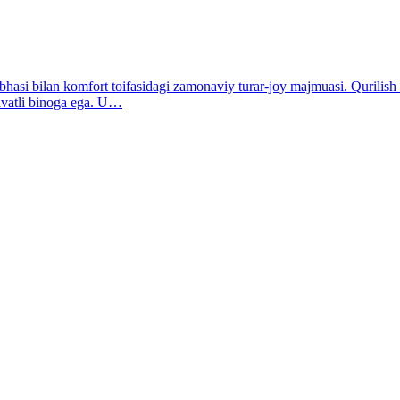
hasi bilan komfort toifasidagi zamonaviy turar-joy majmuasi. Qurilish 
avatli binoga ega. U…