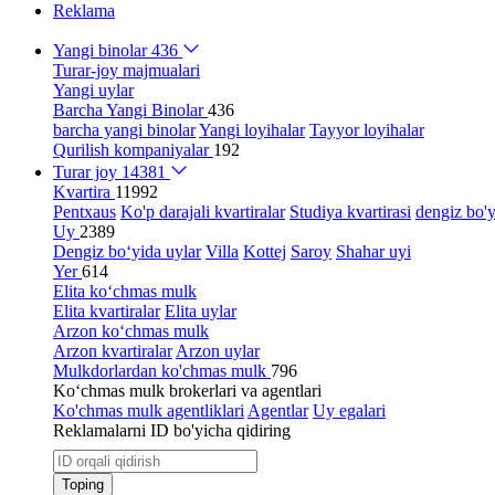
Reklama
Yangi binolar
436
Turar-joy majmualari
Yangi uylar
Barcha Yangi Binolar
436
barcha yangi binolar
Yangi loyihalar
Tayyor loyihalar
Qurilish kompaniyalar
192
Turar joy
14381
Kvartira
11992
Pentxaus
Ko'p darajali kvartiralar
Studiya kvartirasi
dengiz bo'y
Uy
2389
Dengiz bo‘yida uylar
Villa
Kottej
Saroy
Shahar uyi
Yer
614
Elita ko‘chmas mulk
Elita kvartiralar
Elita uylar
Arzon ko‘chmas mulk
Arzon kvartiralar
Arzon uylar
Mulkdorlardan ko'chmas mulk
796
Ko‘chmas mulk brokerlari va agentlari
Ko'chmas mulk agentliklari
Agentlar
Uy egalari
Reklamalarni ID bo'yicha qidiring
Toping