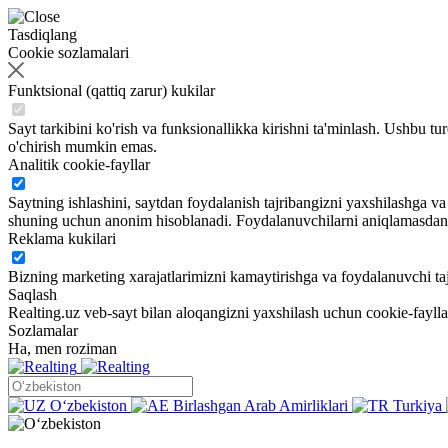
Tasdiqlang
Cookie sozlamalari
Funktsional (qattiq zarur) kukilar
Sayt tarkibini ko'rish va funksionallikka kirishni ta'minlash. Ushbu tu
o'chirish mumkin emas.
Analitik cookie-fayllar
Saytning ishlashini, saytdan foydalanish tajribangizni yaxshilashga 
shuning uchun anonim hisoblanadi. Foydalanuvchilarni aniqlamasdan sa
Reklama kukilari
Bizning marketing xarajatlarimizni kamaytirishga va foydalanuvchi taj
Saqlash
Realting.uz veb-sayt bilan aloqangizni yaxshilash uchun cookie-fayll
Sozlamalar
Ha, men roziman
Oʻzbekiston
Birlashgan Arab Amirliklari
Turkiya