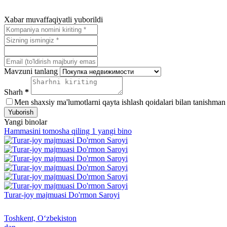
Xabar muvaffaqiyatli yuborildi
Mavzuni tanlang
Sharh
*
Men shaxsiy ma'lumotlarni qayta ishlash qoidalari bilan tanishman
Yuborish
Yangi binolar
Hammasini tomosha qiling 1 yangi bino
Turar-joy majmuasi Do'rmon Saroyi
Toshkent, Oʻzbekiston