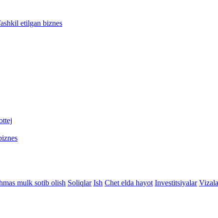
ashkil etilgan biznes
ttej
biznes
hmas mulk sotib olish
Soliqlar
Ish
Chet elda hayot
Investitsiyalar
Vizala