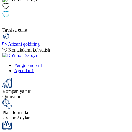
Tavsiya eting
Arizani qoldiring
Kontaktlarni ko'rsatish
Yangi binolar
1
Agentlar
1
Kompaniya turi
Quruvchi
Plattaformada
2 yillar 2 oylar