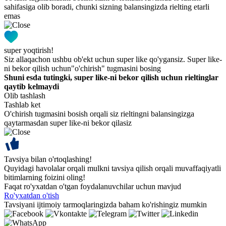
sahifasiga olib boradi, chunki sizning balansingizda rielting etarli
emas
super yoqtirish!
Siz allaqachon ushbu ob'ekt uchun super like qo'ygansiz. Super like-
ni bekor qilish uchun"o'chirish" tugmasini bosing
Shuni esda tutingki, super like-ni bekor qilish uchun rieltinglar
qaytib kelmaydi
Olib tashlash
Tashlab ket
O'chirish tugmasini bosish orqali siz rieltingni balansingizga
qaytarmasdan super like-ni bekor qilasiz
Tavsiya bilan o'rtoqlashing!
Quyidagi havolalar orqali mulkni tavsiya qilish orqali muvaffaqiyatli
bitimlarning foizini oling!
Faqat ro'yxatdan o'tgan foydalanuvchilar uchun mavjud
Ro'yxatdan o'tish
Tavsiyani ijtimoiy tarmoqlaringizda baham ko'rishingiz mumkin