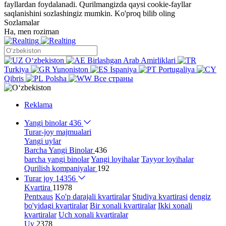
fayllardan foydalanadi. Qurilmangizda qaysi cookie-fayllar
saqlanishini sozlashingiz mumkin.
Ko'proq bilib oling
Sozlamalar
Ha, men roziman
Oʻzbekiston
Birlashgan Arab Amirliklari
Turkiya
Yunoniston
Ispaniya
Portugaliya
Qibris
Polsha
Все страны
Reklama
Yangi binolar
436
Turar-joy majmualari
Yangi uylar
Barcha Yangi Binolar
436
barcha yangi binolar
Yangi loyihalar
Tayyor loyihalar
Qurilish kompaniyalar
192
Turar joy
14356
Kvartira
11978
Pentxaus
Ko'p darajali kvartiralar
Studiya kvartirasi
dengiz
bo'yidagi kvartiralar
Bir xonali kvartiralar
Ikki xonali
kvartiralar
Uch xonali kvartiralar
Uy
2378