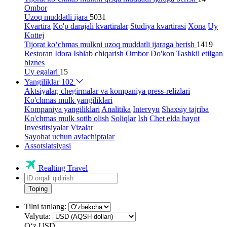
Ombor
Uzoq muddatli ijara
5031
Kvartira
Ko'p darajali kvartiralar
Studiya kvartirasi
Xona
Uy
Kottej
Tijorat ko‘chmas mulkni uzoq muddatli ijaraga berish
1419
Restoran
Idora
Ishlab chiqarish
Ombor
Do'kon
Tashkil etilgan
biznes
Uy egalari
15
Yangiliklar
102
Aktsiyalar, chegirmalar va kompaniya press-relizlari
Ko'chmas mulk yangiliklari
Kompaniya yangiliklari
Analitika
Intervyu
Shaxsiy tajriba
Ko'chmas mulk sotib olish
Soliqlar
Ish
Chet elda hayot
Investitsiyalar
Vizalar
Sayohat uchun aviachiptalar
Assotsiatsiyasi
Realting Travel
Toping
Tilni tanlang:
Valyuta:
Oʻz
USD