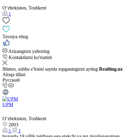
Oʻzbekiston, Toshkent
1
Tavsiya eting
Arizangizni yuboring
Kontaktlarni ko'rsatish
Iltimos, ushbu e'lonni saytda topganingizni ayting
Realting.uz
Aloqa tillari
Русский
UPM
Oʻzbekiston, Toshkent
2003
1
1
bozorda 19 yillik tajribaga ega etakchi va tez rivojlanayotgan