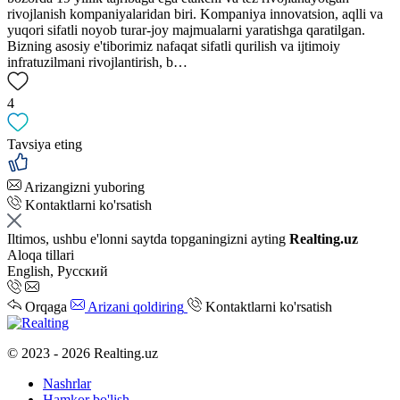
rivojlanish kompaniyalaridan biri. Kompaniya innovatsion, aqlli va
yuqori sifatli noyob turar-joy majmualarni yaratishga qaratilgan.
Bizning asosiy e'tiborimiz nafaqat sifatli qurilish va ijtimoiy
infratuzilmani rivojlantirish, b…
4
Tavsiya eting
Arizangizni yuboring
Kontaktlarni ko'rsatish
Iltimos, ushbu e'lonni saytda topganingizni ayting
Realting.uz
Aloqa tillari
English, Русский
Orqaga
Arizani qoldiring
Kontaktlarni ko'rsatish
© 2023 - 2026 Realting.uz
Nashrlar
Hamkor bo'lish