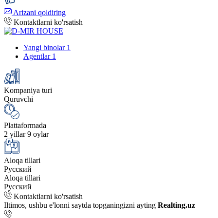
Arizani qoldiring
Kontaktlarni ko'rsatish
Yangi binolar
1
Agentlar
1
Kompaniya turi
Quruvchi
Plattaformada
2 yillar 9 oylar
Aloqa tillari
Русский
Aloqa tillari
Русский
Kontaktlarni ko'rsatish
Iltimos, ushbu e'lonni saytda topganingizni ayting
Realting.uz