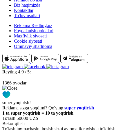
Biz haqimizda
Kontaktlar
To'lov usullari
Reklama Realting.uz
Foydalanish qoidalari
Maxfiylik siyosati
Cookie siyosati
Ommaviy shartnoma
Reyting 4.9 / 5:
1366 ovozlar
super yoqtirish!
Reklama sizga yoqdimi? Qo'ying
super yoqtirish
1 ta super yoqtirish = 10 ta yoqtirish
To'lash 50000 UZS
Bekor qilish
To'lash tugmachasini bosish sizni avtomatik ravishda to'ldirish