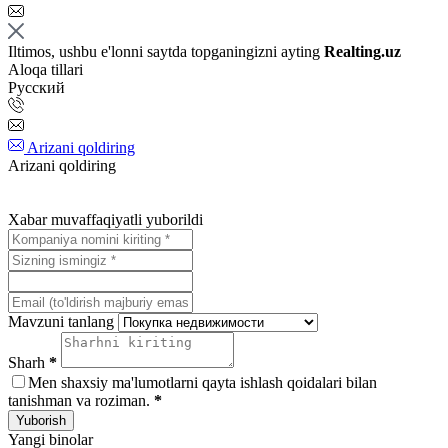
Iltimos, ushbu e'lonni saytda topganingizni ayting
Realting.uz
Aloqa tillari
Русский
Arizani qoldiring
Arizani qoldiring
Xabar muvaffaqiyatli yuborildi
Mavzuni tanlang
Sharh
*
Men shaxsiy ma'lumotlarni qayta ishlash qoidalari bilan
tanishman va roziman.
*
Yuborish
Yangi binolar