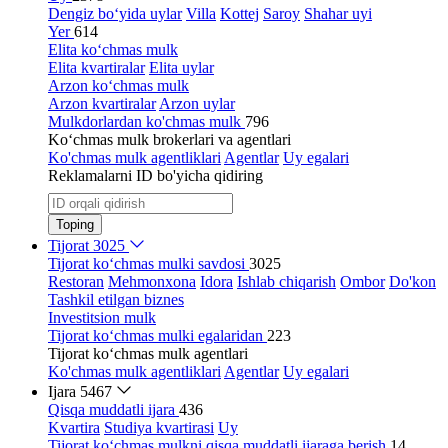
Dengiz bo‘yida uylar
Villa
Kottej
Saroy
Shahar uyi
Yer
614
Elita ko‘chmas mulk
Elita kvartiralar
Elita uylar
Arzon ko‘chmas mulk
Arzon kvartiralar
Arzon uylar
Mulkdorlardan ko'chmas mulk
796
Ko‘chmas mulk brokerlari va agentlari
Ko'chmas mulk agentliklari
Agentlar
Uy egalari
Reklamalarni ID bo'yicha qidiring
Toping
Tijorat
3025
Tijorat ko‘chmas mulki savdosi
3025
Restoran
Mehmonxona
Idora
Ishlab chiqarish
Ombor
Do'kon
Tashkil etilgan biznes
Investitsion mulk
Tijorat ko‘chmas mulki egalaridan
223
Tijorat ko‘chmas mulk agentlari
Ko'chmas mulk agentliklari
Agentlar
Uy egalari
Ijara
5467
Qisqa muddatli ijara
436
Kvartira
Studiya kvartirasi
Uy
Tijorat ko‘chmas mulkni qisqa muddatli ijaraga berish
14