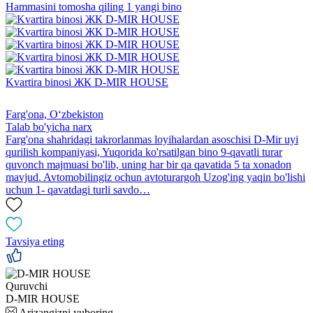
Hammasini tomosha qiling 1 yangi bino
Kvartira binosi ЖК D-MIR HOUSE
Farg'ona, Oʻzbekiston
Talab bo'yicha narx
Farg'ona shahridagi takrorlanmas loyihalardan asoschisi D-Mir uyi
qurilish kompaniyasi, Yuqorida ko'rsatilgan bino 9-qavatli turar
quvonch majmuasi bo'lib, uning har bir qa qavatida 5 ta xonadon
mavjud. Avtomobilingiz ochun avtoturargoh Uzog'ing yaqin bo'lishi
uchun 1- qavatdagi turli savdo…
Tavsiya eting
Quruvchi
D-MIR HOUSE
Arizangizni yuboring