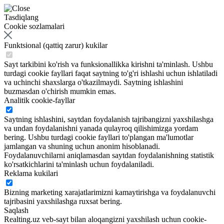
Tasdiqlang
Cookie sozlamalari
Funktsional (qattiq zarur) kukilar
Sayt tarkibini ko'rish va funksionallikka kirishni ta'minlash. Ushbu
turdagi cookie fayllari faqat saytning to'g'ri ishlashi uchun ishlatiladi
va uchinchi shaxslarga o'tkazilmaydi. Saytning ishlashini
buzmasdan o'chirish mumkin emas.
Analitik cookie-fayllar
Saytning ishlashini, saytdan foydalanish tajribangizni yaxshilashga
va undan foydalanishni yanada qulayroq qilishimizga yordam
bering. Ushbu turdagi cookie fayllari to'plangan ma'lumotlar
jamlangan va shuning uchun anonim hisoblanadi.
Foydalanuvchilarni aniqlamasdan saytdan foydalanishning statistik
ko'rsatkichlarini ta'minlash uchun foydalaniladi.
Reklama kukilari
Bizning marketing xarajatlarimizni kamaytirishga va foydalanuvchi
tajribasini yaxshilashga ruxsat bering.
Saqlash
Realting.uz veb-sayt bilan aloqangizni yaxshilash uchun cookie-