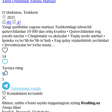
Yangi Qurilishlar Yagona Markazi
Oʻzbekiston, Toshkent
2025
89
47
Yangi qurilishlar yagona markazi Toshkentdagi ishonchli
quruvchilardan 10 000 dan ortiq kvartira • Quruvchilardan eng
yaxshi narxlar • Chegirmalar va aksiyalar • Yopiq savdo startlari •
Ipoteka va bo‘lib-bo‘lib to‘lash • Eng qulay rejalashtirish yechimlari
• Investitsiyalar bo‘yicha masla…
14
Tavsiya eting
5
Telegramga yozish
Kontaktlarni ko'rsatish
Iltimos, ushbu e'lonni saytda topganingizni ayting
Realting.uz
Aloqa tillari
English, Русский, Oʻzbekcha