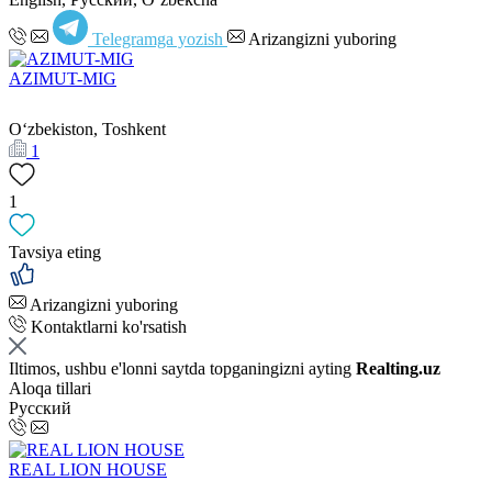
Telegramga yozish
Arizangizni yuboring
AZIMUT-MIG
Oʻzbekiston, Toshkent
1
1
Tavsiya eting
Arizangizni yuboring
Kontaktlarni ko'rsatish
Iltimos, ushbu e'lonni saytda topganingizni ayting
Realting.uz
Aloqa tillari
Русский
REAL LION HOUSE