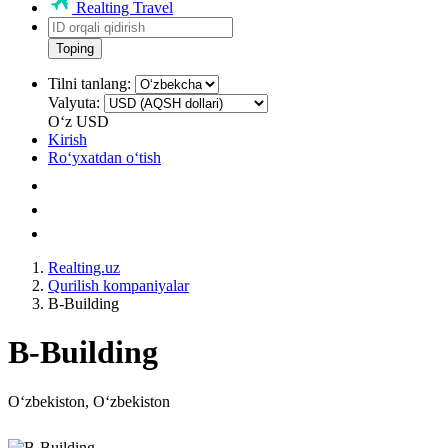
Realting Travel
Toping
Tilni tanlang:
Valyuta:
Oʻz
USD
Kirish
Roʻyxatdan oʻtish
Realting.uz
Qurilish kompaniyalar
B-Building
B-Building
Oʻzbekiston, Oʻzbekiston