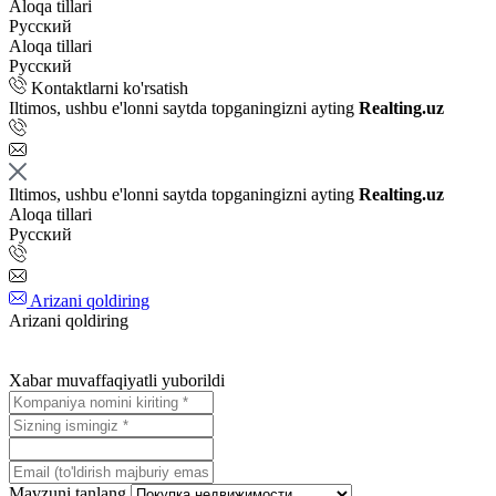
Aloqa tillari
Русский
Aloqa tillari
Русский
Kontaktlarni ko'rsatish
Iltimos, ushbu e'lonni saytda topganingizni ayting
Realting.uz
Iltimos, ushbu e'lonni saytda topganingizni ayting
Realting.uz
Aloqa tillari
Русский
Arizani qoldiring
Arizani qoldiring
Xabar muvaffaqiyatli yuborildi
Mavzuni tanlang