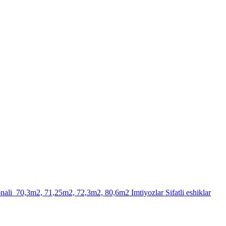
nali 70,3m2, 71,25m2, 72,3m2, 80,6m2 Imtiyozlar Sifatli eshiklar