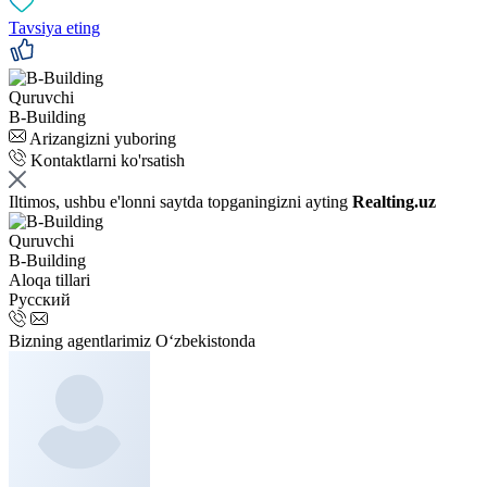
Tavsiya eting
Quruvchi
B-Building
Arizangizni yuboring
Kontaktlarni ko'rsatish
Iltimos, ushbu e'lonni saytda topganingizni ayting
Realting.uz
Quruvchi
B-Building
Aloqa tillari
Русский
Bizning agentlarimiz O‘zbekistonda