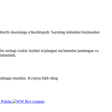
 uchinchi shaxslarga o'tkazilmaydi. Saytning ishlashini buzmasdan
bu turdagi cookie fayllari to'plangan ma'lumotlar jamlangan va
dalaniladi.
zlashingiz mumkin.
Ko'proq bilib oling
Polsha
Все страны