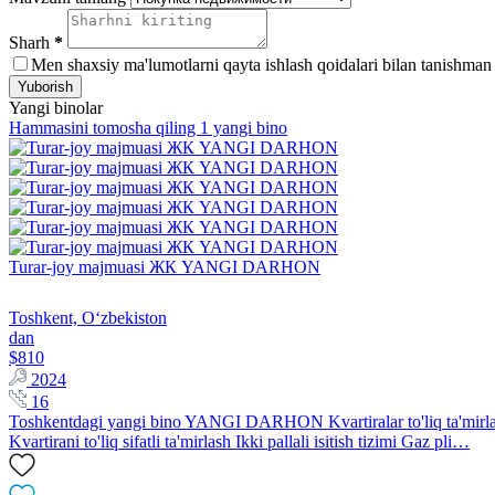
Sharh
*
Men shaxsiy ma'lumotlarni qayta ishlash qoidalari bilan tanishman
Yuborish
Yangi binolar
Hammasini tomosha qiling 1 yangi bino
Turar-joy majmuasi ЖК YANGI DARHON
Toshkent, Oʻzbekiston
dan
$810
2024
16
Toshkentdagi yangi bino YANGI DARHON Kvartiralar to'liq ta'mirlanga
Kvartirani to'liq sifatli ta'mirlash Ikki pallali isitish tizimi Gaz pli…