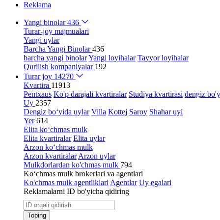
Reklama
Yangi binolar
436
Turar-joy majmualari
Yangi uylar
Barcha Yangi Binolar
436
barcha yangi binolar
Yangi loyihalar
Tayyor loyihalar
Qurilish kompaniyalar
192
Turar joy
14270
Kvartira
11913
Pentxaus
Ko'p darajali kvartiralar
Studiya kvartirasi
dengiz bo'y
Uy
2357
Dengiz bo‘yida uylar
Villa
Kottej
Saroy
Shahar uyi
Yer
614
Elita ko‘chmas mulk
Elita kvartiralar
Elita uylar
Arzon ko‘chmas mulk
Arzon kvartiralar
Arzon uylar
Mulkdorlardan ko'chmas mulk
794
Ko‘chmas mulk brokerlari va agentlari
Ko'chmas mulk agentliklari
Agentlar
Uy egalari
Reklamalarni ID bo'yicha qidiring
Toping