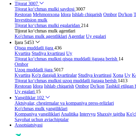
Tijorat
3007
Tijorat ko‘chmas mulki savdosi
3007
Restoran
Mehmonxona
Idora
Ishlab chiqarish
Ombor
Do'kon
T
Investitsion mulk
Tijorat ko‘chmas mulki egalaridan
214
Tijorat ko‘chmas mulk agentlari
Ko'chmas mulk agentliklari
Agentlar
Uy egalari
Ijara
5453
Qisqa muddatli ijara
436
Kvartira
Studiya kvartirasi
Uy
Tijorat ko‘chmas mulkni qisqa muddatli ijaraga berish
14
Ombor
Uzoq muddatli ijara
5017
Kvartira
Ko'p darajali kvartiralar
Studiya kvartirasi
Xona
Uy
Ko
Tijorat ko‘chmas mulkni uzoq muddatli ijaraga berish
1413
Restoran
Idora
Ishlab chiqarish
Ombor
Do'kon
Tashkil etilgan 
Uy egalari
15
Yangiliklar
102
Aktsiyalar, chegirmalar va kompaniya press-relizlari
Ko'chmas mulk yangiliklari
Kompaniya yangiliklari
Analitika
Intervyu
Shaxsiy tajriba
Ko'c
Sayohat uchun aviachiptalar
Assotsiatsiyasi