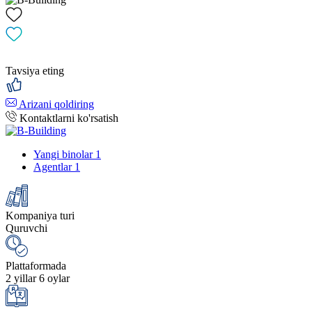
Tavsiya eting
Arizani qoldiring
Kontaktlarni ko'rsatish
Yangi binolar
1
Agentlar
1
Kompaniya turi
Quruvchi
Plattaformada
2 yillar 6 oylar