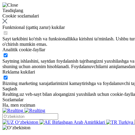
Tasdiqlang
Cookie sozlamalari
Funktsional (qattiq zarur) kukilar
Sayt tarkibini ko'rish va funksionallikka kirishni ta'minlash. Ushbu tu
o'chirish mumkin emas.
Analitik cookie-fayllar
Saytning ishlashini, saytdan foydalanish tajribangizni yaxshilashga 
shuning uchun anonim hisoblanadi. Foydalanuvchilarni aniqlamasdan sa
Reklama kukilari
Bizning marketing xarajatlarimizni kamaytirishga va foydalanuvchi taj
Saqlash
Realting.uz veb-sayt bilan aloqangizni yaxshilash uchun cookie-fayll
Sozlamalar
Ha, men roziman
Oʻzbekiston
Birlashgan Arab Amirliklari
Turkiya