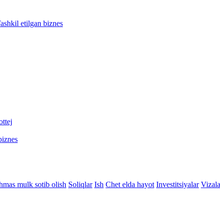
ashkil etilgan biznes
ttej
biznes
hmas mulk sotib olish
Soliqlar
Ish
Chet elda hayot
Investitsiyalar
Vizala