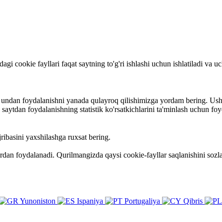
rdagi cookie fayllari faqat saytning to'g'ri ishlashi uchun ishlatiladi va
va undan foydalanishni yanada qulayroq qilishimizga yordam bering. Ush
ytdan foydalanishning statistik ko'rsatkichlarini ta'minlash uchun foy
ribasini yaxshilashga ruxsat bering.
ardan foydalanadi. Qurilmangizda qaysi cookie-fayllar saqlanishini so
Yunoniston
Ispaniya
Portugaliya
Qibris