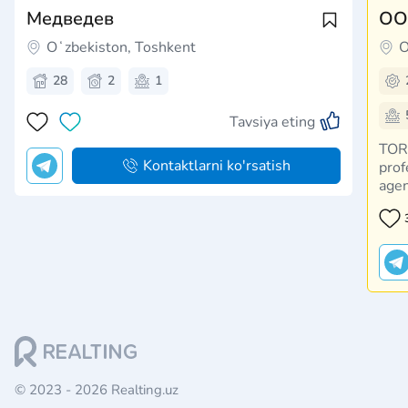
Медведев
OO
Oʻzbekiston, Toshkent
O
28
2
1
Tavsiya eting
TOR
Kontaktlarni ko'rsatish
prof
agen
olis
isho
serv
indi
© 2023 - 2026 Realting.uz