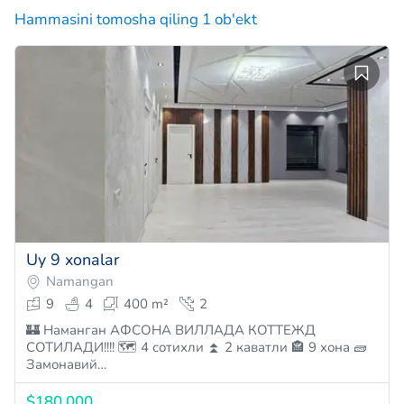
Hammasini tomosha qiling 1 ob'ekt
Uy 9 xonalar
Namangan
9
4
400 m²
2
🏰 Наманган АФСОНА ВИЛЛАДА КОТТЕЖД
СОТИЛАДИ!!!! 🗺 4 сотихли ⏫️ 2 каватли 🏤 9 хона 🧱
Замонавий…
$180,000