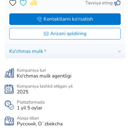
Tavsiya eting
Kontaktlarni ko'rsatish
Arizani qoldiring
Ko'chmas mulk
8
Kompaniya turi
Ko'chmas mulk agentligi
Kompaniya tashkil etilgan yil
2025
Plattaformada
1 yil 5 oylar
Aloqa tillari
Русский, Oʻzbekcha