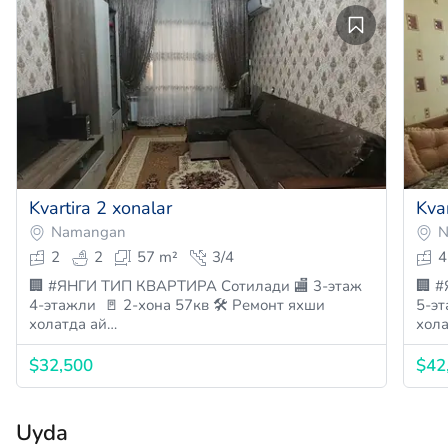
Kvartira 2 xonalar
Kvar
Namangan
N
2
2
57 m²
3/4
4
🏢 #ЯНГИ ТИП КВАРТИРА Сотилади 🏬 3-этаж
🏢 #
4-этажли 🚪 2-хона 57кв 🛠 Ремонт яхши
5-эт
холатда ай…
хол
$32,500
$42
Uyda