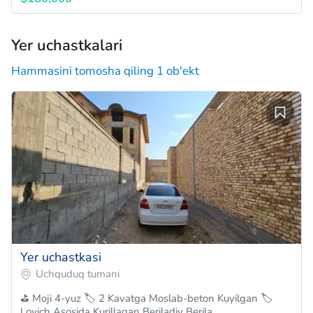
Yer uchastkalari
Hammasini tomosha qiling 1 ob'ekt
Yer uchastkasi
Uchquduq tumani
⛳️ Moji 4-yuz 🏷 2 Kavatga Moslab-beton Kuyilgan 🏷
Loyich Asosida Kurillagan Beriladiy Berila…