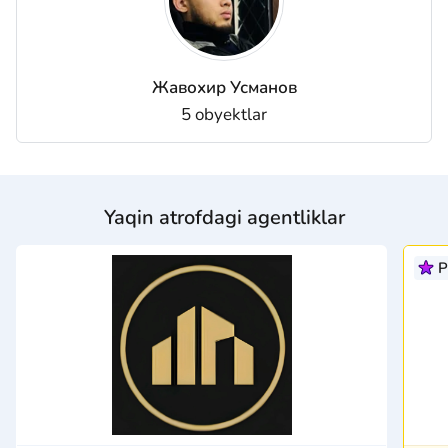
Жавохир Усманов
5 obyektlar
Yaqin atrofdagi agentliklar
P