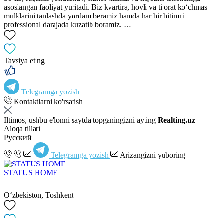
asoslangan faoliyat yuritadi. Biz kvartira, hovli va tijorat ko‘chmas
mulklarini tanlashda yordam beramiz hamda har bir bitimni
professional darajada kuzatib boramiz. …
Tavsiya eting
Telegramga yozish
Kontaktlarni ko'rsatish
Iltimos, ushbu e'lonni saytda topganingizni ayting
Realting.uz
Aloqa tillari
Русский
Telegramga yozish
Arizangizni yuboring
STATUS HOME
Oʻzbekiston, Toshkent