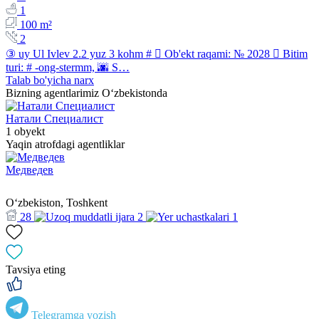
1
100 m²
2
③ uy Ul Ivlev 2.2 yuz 3 kohm #  Ob'ekt raqami: № 2028  Bitim
turi: # -ong-stermm, 🌆 S…
Talab bo'yicha narx
Bizning agentlarimiz O‘zbekistonda
Натали Специалист
1 obyekt
Yaqin atrofdagi agentliklar
Медведев
Oʻzbekiston, Toshkent
28
2
1
Tavsiya eting
Telegramga yozish