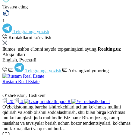
Tavsiya eting
1
Telegramga yozish
Kontaktlarni ko'rsatish
Iltimos, ushbu e'lonni saytda topganingizni ayting
Realting.uz
Aloqa tillari
English, Русский
Telegramga yozish
Arizangizni yuboring
Rustam Real Estate
Oʻzbekiston, Toshkent
20
4
8
1
O'zbekistonning barcha ishtirokchilari uchun ko'chmas mulkni
qidirish va sotib olishni soddalashtirish, shu bilan birga ko'chmas
mulkni aniqlash juda muhimdir. Biz ham: Biz mijozlarga aniq
maslahat va tavsiyalar berish uchun bozor tendentsiyalari, ko'chmas
mulk xarajatlari va qo'shni hud…