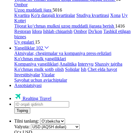
Ombor
Uzoq muddatli ijara
5016
Kvartira
Ko'p darajali kvartiralar
Studiya kvartirasi
Xona
Uy
Kottej
Tijorat ko‘chmas mulkni uzoq muddatli ijaraga berish
1416
Restoran
Idora
Ishlab chiqarish
Ombor
Do'kon
Tashkil etilgan
biznes
Uy egalari
15
Yangiliklar
102
Aktsiyalar, chegirmalar va kompaniya press-relizlari
Ko'chmas mulk yangiliklari
Kompaniya yangiliklari
Analitika
Intervyu
Shaxsiy tajriba
Ko'chmas mulk sotib olish
Soliqlar
Ish
Chet elda hayot
Investitsiyalar
Vizalar
Sayohat uchun aviachiptalar
Assotsiatsiyasi
Realting Travel
Toping
Tilni tanlang:
Valyuta:
Oʻz
USD