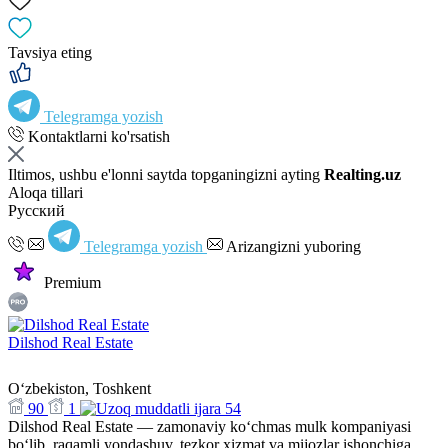
Tavsiya eting
Telegramga yozish
Kontaktlarni ko'rsatish
Iltimos, ushbu e'lonni saytda topganingizni ayting
Realting.uz
Aloqa tillari
Русский
Telegramga yozish
Arizangizni yuboring
Premium
Dilshod Real Estate
Oʻzbekiston, Toshkent
90
1
54
Dilshod Real Estate — zamonaviy ko‘chmas mulk kompaniyasi
bo‘lib, raqamli yondashuv, tezkor xizmat va mijozlar ishonchiga