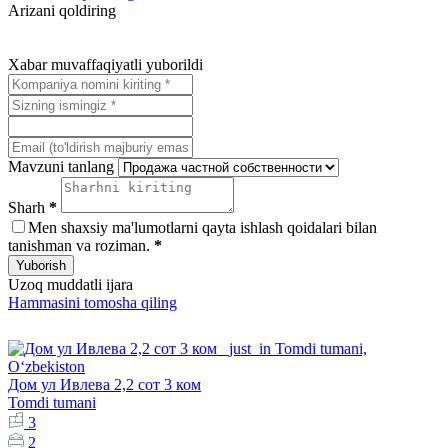
Arizani qoldiring
Xabar muvaffaqiyatli yuborildi
Mavzuni tanlang
Sharh
*
Men shaxsiy ma'lumotlarni qayta ishlash qoidalari bilan
tanishman va roziman.
*
Yuborish
Uzoq muddatli ijara
Hammasini tomosha qiling
Дом ул Ивлева 2,2 сот 3 ком
Tomdi tumani
3
2