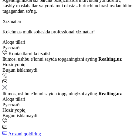
Agentligimizda siz barcha bosqichlarda individual yondoshuv,
kasbiy maslahatlar va yordamni olasiz - birinchi uchrashuvdan bitim
tugagandan so'ng.
Xizmatlar
Ko'chmas mulk sohasida professional xizmatlar!
Aloqa tillari
Русский
Kontaktlarni ko'rsatish
Iltimos, ushbu e'lonni saytda topganingizni ayting
Realting.uz
Hozir yopiq
Bugun ishlamaydi
Iltimos, ushbu e'lonni saytda topganingizni ayting
Realting.uz
Aloqa tillari
Русский
Hozir yopiq
Bugun ishlamaydi
Arizani qoldiring