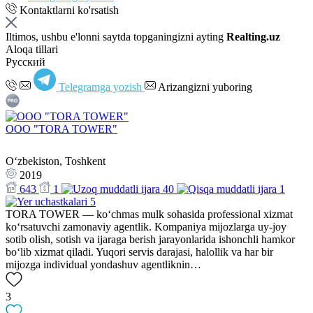
Kontaktlarni ko'rsatish
Iltimos, ushbu e'lonni saytda topganingizni ayting
Realting.uz
Aloqa tillari
Русский
Telegramga yozish
Arizangizni yuboring
OOO "TORA TOWER"
Oʻzbekiston, Toshkent
2019
643
1
40
1
5
TORA TOWER — ko‘chmas mulk sohasida professional xizmat
ko‘rsatuvchi zamonaviy agentlik. Kompaniya mijozlarga uy-joy
sotib olish, sotish va ijaraga berish jarayonlarida ishonchli hamkor
bo‘lib xizmat qiladi. Yuqori servis darajasi, halollik va har bir
mijozga individual yondashuv agentliknin…
3