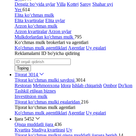
Dengiz bo‘yida uylar
Villa
Kottej
Saroy
Shahar uyi
Yer
614
Elita ko‘chmas mulk
Elita kvartiralar
Elita uylar
Arzon ko‘chmas mulk
Arzon kvartiralar
Arzon uylar
Mulkdorlardan ko'chmas mulk
795
Ko‘chmas mulk brokerlari va agentlari
Ko'chmas mulk agentliklari
Agentlar
Uy egalari
Reklamalarni ID bo'yicha qidiring
Toping
Tijorat
3014
Tijorat ko‘chmas mulki savdosi
3014
Restoran
Mehmonxona
Idora
Ishlab chiqarish
Ombor
Do'kon
Tashkil etilgan biznes
Investitsion mulk
Tijorat ko‘chmas mulki egalaridan
216
Tijorat ko‘chmas mulk agentlari
Ko'chmas mulk agentliklari
Agentlar
Uy egalari
Ijara
5452
Qisqa muddatli ijara
436
Kvartira
Studiya kvartirasi
Uy
Tijorat ko‘chmas mulkni qisqa muddatli ijaraga berish
14