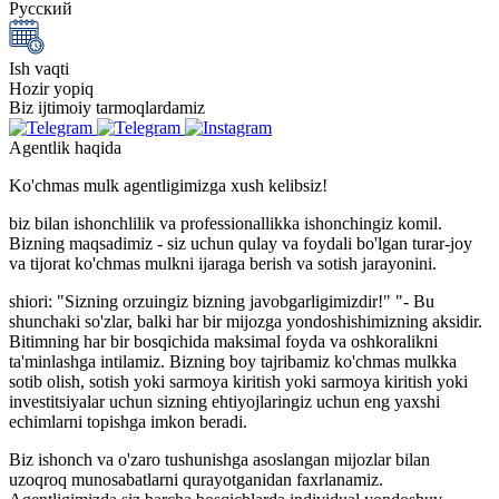
Русский
Ish vaqti
Hozir yopiq
Biz ijtimoiy tarmoqlardamiz
Agentlik haqida
Ko'chmas mulk agentligimizga xush kelibsiz!
biz bilan ishonchlilik va professionallikka ishonchingiz komil.
Bizning maqsadimiz - siz uchun qulay va foydali bo'lgan turar-joy
va tijorat ko'chmas mulkni ijaraga berish va sotish jarayonini.
shiori: "Sizning orzuingiz bizning javobgarligimizdir!" "- Bu
shunchaki so'zlar, balki har bir mijozga yondoshishimizning aksidir.
Bitimning har bir bosqichida maksimal foyda va oshkoralikni
ta'minlashga intilamiz. Bizning boy tajribamiz ko'chmas mulkka
sotib olish, sotish yoki sarmoya kiritish yoki sarmoya kiritish yoki
investitsiyalar uchun sizning ehtiyojlaringiz uchun eng yaxshi
echimlarni topishga imkon beradi.
Biz ishonch va o'zaro tushunishga asoslangan mijozlar bilan
uzoqroq munosabatlarni qurayotganidan faxrlanamiz.