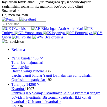
fayllardan foydalanadi. Qurilmangizda qaysi cookie-fayllar
saqlanishini sozlashingiz mumkin.
Ko'proq bilib oling
Sozlamalar
Ha, men roziman
Oʻzbekiston
Birlashgan Arab Amirliklari
Turkiya
Yunoniston
Ispaniya
Portugaliya
Qibris
Polsha
Все страны
Reklama
Yangi binolar
436
Turar-joy majmualari
Yangi uylar
Barcha Yangi Binolar
436
barcha yangi binolar
Yangi loyihalar
Tayyor loyihalar
Qurilish kompaniyalar
192
Turar joy
14268
Kvartira
11907
Pentxaus
Ko'p darajali kvartiralar
Studiya kvartirasi
dengiz
bo'yidagi kvartiralar
Bir xonali kvartiralar
Ikki xonali
kvartiralar
Uch xonali kvartiralar
Uy
2361