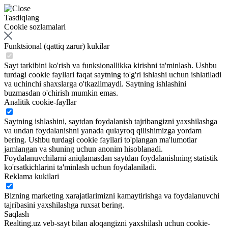
Tasdiqlang
Cookie sozlamalari
Funktsional (qattiq zarur) kukilar
Sayt tarkibini ko'rish va funksionallikka kirishni ta'minlash. Ushbu
turdagi cookie fayllari faqat saytning to'g'ri ishlashi uchun ishlatiladi
va uchinchi shaxslarga o'tkazilmaydi. Saytning ishlashini
buzmasdan o'chirish mumkin emas.
Analitik cookie-fayllar
Saytning ishlashini, saytdan foydalanish tajribangizni yaxshilashga
va undan foydalanishni yanada qulayroq qilishimizga yordam
bering. Ushbu turdagi cookie fayllari to'plangan ma'lumotlar
jamlangan va shuning uchun anonim hisoblanadi.
Foydalanuvchilarni aniqlamasdan saytdan foydalanishning statistik
ko'rsatkichlarini ta'minlash uchun foydalaniladi.
Reklama kukilari
Bizning marketing xarajatlarimizni kamaytirishga va foydalanuvchi
tajribasini yaxshilashga ruxsat bering.
Saqlash
Realting.uz veb-sayt bilan aloqangizni yaxshilash uchun cookie-