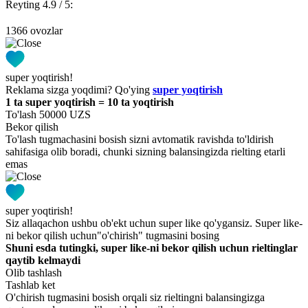
Reyting 4.9 / 5:
1366 ovozlar
super yoqtirish!
Reklama sizga yoqdimi? Qo'ying
super yoqtirish
1 ta super yoqtirish = 10 ta yoqtirish
To'lash 50000 UZS
Bekor qilish
To'lash tugmachasini bosish sizni avtomatik ravishda to'ldirish
sahifasiga olib boradi, chunki sizning balansingizda rielting etarli
emas
super yoqtirish!
Siz allaqachon ushbu ob'ekt uchun super like qo'ygansiz. Super like-
ni bekor qilish uchun"o'chirish" tugmasini bosing
Shuni esda tutingki, super like-ni bekor qilish uchun rieltinglar
qaytib kelmaydi
Olib tashlash
Tashlab ket
O'chirish tugmasini bosish orqali siz rieltingni balansingizga