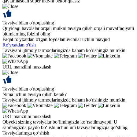
qaytarmasdan super like-ni bekor qilasiz
Tavsiya bilan o'rtoqlashing!
Quyidagi havolalar orqali mulkni tavsiya qilish orqali muvaffaqiyatli
bitimlarning foizini oling!
Faqat ro'yxatdan o'tgan foydalanuvchilar uchun mavjud
Ro'yxatdan o'tish
Tavsiyani ijtimoiy tarmoqlaringizda baham ko'rishingiz mumkin
URL manzilini nusxalash
Tavsiya bilan o'rtoqlashing!
Nima uchun tavsiya qilish kerak?
Tavsiyani ijtimoiy tarmoqlaringizda baham ko'rishingiz mumkin
URL manzilini nusxalash
Obyekt sizning tavsiyalar bo‘limingizda ko‘rsatilmayapti. U
sahifangizda paydo bo‘lishi uchun uni tavsiyalaringizga qo‘shing
Tavsiyalarimga qo‘shish