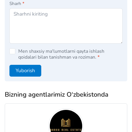
Sharh
*
Men shaxsiy ma'lumotlarni qayta ishlash
qoidalari bilan tanishman va roziman.
*
Yuborish
Bizning agentlarimiz O‘zbekistonda