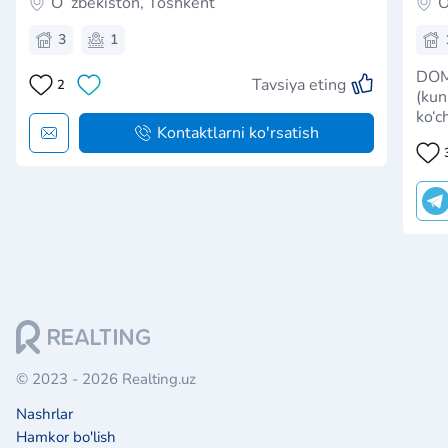
Oʻzbekiston, Toshkent
O
3
1
DOM
Tavsiya eting
2
(kun
ko‘chma
Kontaktlarni ko'rsatish
kund
uchu
kvar
Barc
© 2023 - 2026 Realting.uz
Nashrlar
Hamkor bo'lish