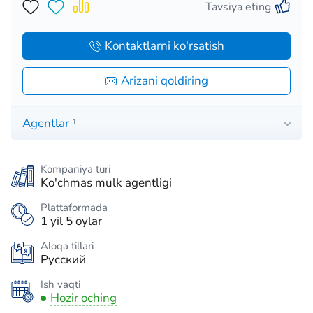
Tavsiya eting
Kontaktlarni ko'rsatish
Arizani qoldiring
Agentlar
1
Kompaniya turi
Ko'chmas mulk agentligi
Plattaformada
1 yil 5 oylar
Aloqa tillari
Русский
Ish vaqti
Hozir oching