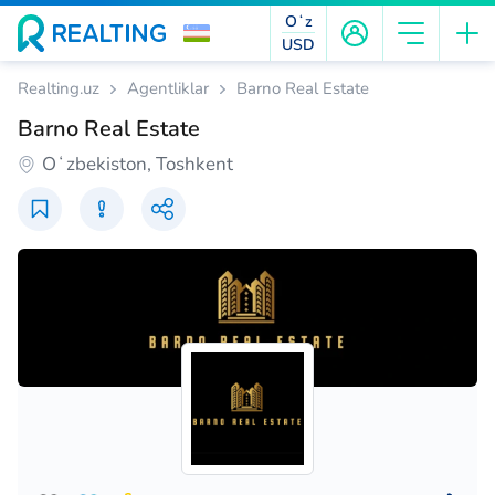
Oʻz
USD
Realting.uz
Agentliklar
Barno Real Estate
Barno Real Estate
Oʻzbekiston, Toshkent