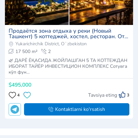
Продаётся зона отдыха у реки (Новый
Ташкент) 5 коттеджей, хостел, ресторан. От
собственника.
Yukarichirchik District, Oʻzbekiston
17 500 m²
2
🌿 ДАРЁ ЁҚАСИДА ЖОЙЛАШГАН 5 ТА КОТТЕЖДАН
ИБОРАТ ТАЙЁР ИНВЕСТИЦИОН КОМПЛЕКС Сотувга
кўп фун…
$495,000
Tavsiya eting
4
3
Kontaktlarni ko'rsatish