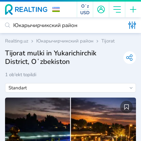
Oʻz
USD
Realting.uz
Юкарычирчикский район
Tijorat
Tijorat mulki in Yukarichirchik
District, Oʻzbekiston
1 ob'ekt topildi