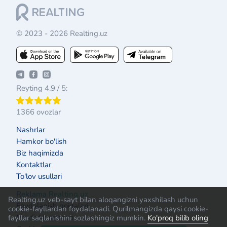
© 2023 - 2026 Realting.uz
Reyting 4.9 / 5:
1366 ovozlar
Nashrlar
Hamkor bo'lish
Biz haqimizda
Kontaktlar
To'lov usullari
Reklama Realting.uz
Realting.uz veb-sayt bilan aloqangizni yaxshilash uchun
Foydalanish qoidalari
cookie-fayllardan foydalanadi. Qurilmangizda qaysi cookie-
Maxfiylik siyosati
fayllar saqlanishini sozlashingiz mumkin.
Ko'proq bilib oling