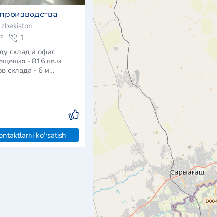
 производства
ʻzbekiston
²
1
нду склад и офис
ещения - 816 кв.м
в склада - 6 м…
ontaktlarni ko'rsatish