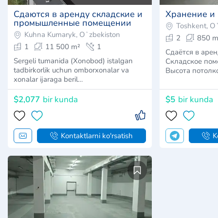
Сдаются в аренду складские и
Хранение и
промышленные помещении
Toshkent, O
Kuhna Kumaryk, Oʻzbekiston
2
850 m
1
11 500 m²
1
Сдаётся в аре
Sergeli tumanida (Xonobod) istalgan
Складское пом
tadbirkorlik uchun omborxonalar va
Высота потолко
xonalar ijaraga beril…
$2,077
bir kunda
$5
bir kunda
Kontaktlarni ko'rsatish
K