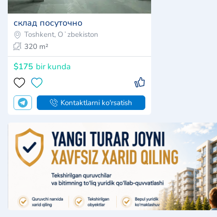
склад посуточно
Toshkent, Oʻzbekiston
320 m²
$175
bir kunda
Kontaktlarni ko'rsatish