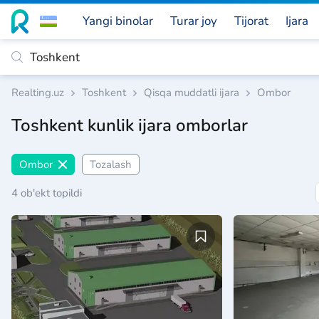
Yangi binolar
Turar joy
Tijorat
Ijara
Realting.uz
Toshkent
Qisqa muddatli ijara
Ombor
Toshkent kunlik ijara omborlar
Ombor
Tozalash
4 ob'ekt topildi