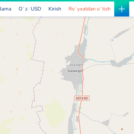
lama
Oʻz
USD
Kirish
Roʻyxatdan oʻtish