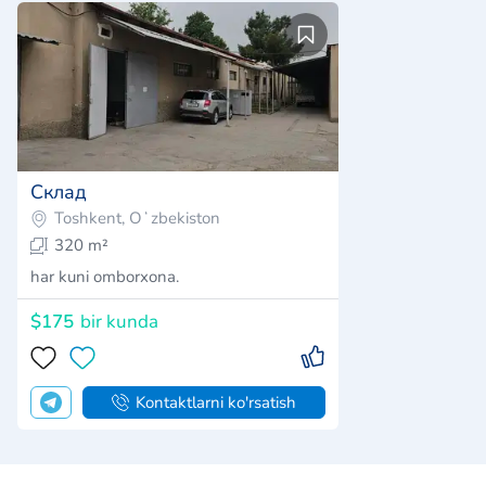
Склад
Toshkent, Oʻzbekiston
320 m²
har kuni omborxona.
$175
bir kunda
Kontaktlarni ko'rsatish