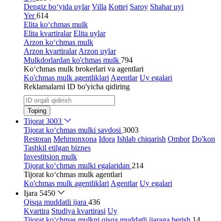
Dengiz bo‘yida uylar
Villa
Kottej
Saroy
Shahar uyi
Yer
614
Elita ko‘chmas mulk
Elita kvartiralar
Elita uylar
Arzon ko‘chmas mulk
Arzon kvartiralar
Arzon uylar
Mulkdorlardan ko'chmas mulk
794
Ko‘chmas mulk brokerlari va agentlari
Ko'chmas mulk agentliklari
Agentlar
Uy egalari
Reklamalarni ID bo'yicha qidiring
Toping
Tijorat
3003
Tijorat ko‘chmas mulki savdosi
3003
Restoran
Mehmonxona
Idora
Ishlab chiqarish
Ombor
Do'kon
Tashkil etilgan biznes
Investitsion mulk
Tijorat ko‘chmas mulki egalaridan
214
Tijorat ko‘chmas mulk agentlari
Ko'chmas mulk agentliklari
Agentlar
Uy egalari
Ijara
5450
Qisqa muddatli ijara
436
Kvartira
Studiya kvartirasi
Uy
Tijorat ko‘chmas mulkni qisqa muddatli ijaraga berish
14