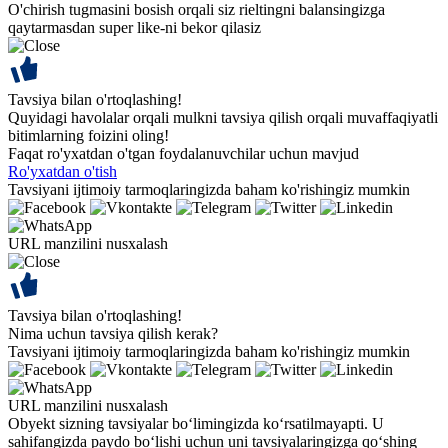
O'chirish tugmasini bosish orqali siz rieltingni balansingizga
qaytarmasdan super like-ni bekor qilasiz
Tavsiya bilan o'rtoqlashing!
Quyidagi havolalar orqali mulkni tavsiya qilish orqali muvaffaqiyatli
bitimlarning foizini oling!
Faqat ro'yxatdan o'tgan foydalanuvchilar uchun mavjud
Ro'yxatdan o'tish
Tavsiyani ijtimoiy tarmoqlaringizda baham ko'rishingiz mumkin
URL manzilini nusxalash
Tavsiya bilan o'rtoqlashing!
Nima uchun tavsiya qilish kerak?
Tavsiyani ijtimoiy tarmoqlaringizda baham ko'rishingiz mumkin
URL manzilini nusxalash
Obyekt sizning tavsiyalar bo‘limingizda ko‘rsatilmayapti. U
sahifangizda paydo bo‘lishi uchun uni tavsiyalaringizga qo‘shing