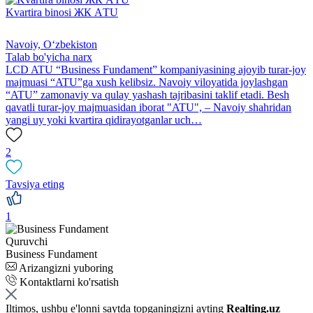
Kvartira binosi ЖК АTU
Navoiy, Oʻzbekiston
Talab bo'yicha narx
LCD ATU “Business Fundament” kompaniyasining ajoyib turar-joy
majmuasi “ATU”ga xush kelibsiz. Navoiy viloyatida joylashgan
“ATU” zamonaviy va qulay yashash tajribasini taklif etadi. Besh
qavatli turar-joy majmuasidan iborat "ATU", – Navoiy shahridan
yangi uy yoki kvartira qidirayotganlar uch…
2
Tavsiya eting
1
Quruvchi
Business Fundament
Arizangizni yuboring
Kontaktlarni ko'rsatish
Iltimos, ushbu e'lonni saytda topganingizni ayting
Realting.uz