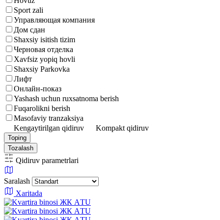
Hovuz
Sport zali
Управляющая компания
Дом сдан
Shaxsiy isitish tizim
Черновая отделка
Xavfsiz yopiq hovli
Shaxsiy Parkovka
Лифт
Онлайн-показ
Yashash uchun ruxsatnoma berish
Fuqarolikni berish
Masofaviy tranzaksiya
Kengaytirilgan qidiruv
Kompakt qidiruv
Toping
Tozalash
Qidiruv parametrlari
Saralash
Xaritada