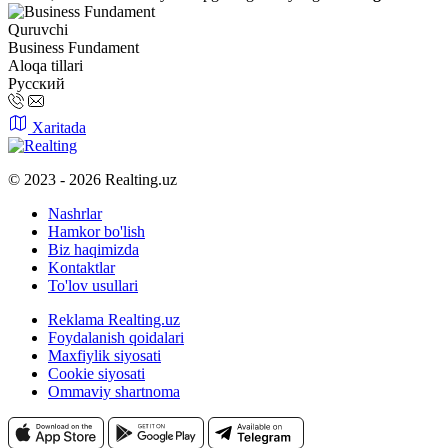
Quruvchi
Business Fundament
Aloqa tillari
Русский
Xaritada
© 2023 - 2026 Realting.uz
Nashrlar
Hamkor bo'lish
Biz haqimizda
Kontaktlar
To'lov usullari
Reklama Realting.uz
Foydalanish qoidalari
Maxfiylik siyosati
Cookie siyosati
Ommaviy shartnoma