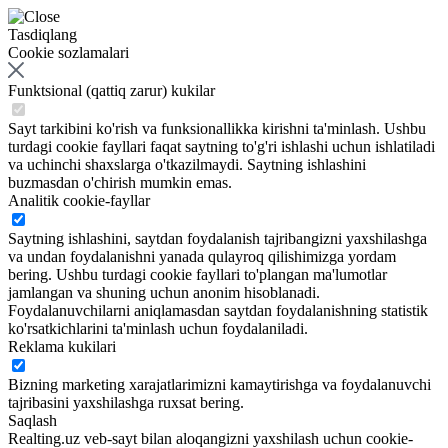
Tasdiqlang
Cookie sozlamalari
Funktsional (qattiq zarur) kukilar
Sayt tarkibini ko'rish va funksionallikka kirishni ta'minlash. Ushbu
turdagi cookie fayllari faqat saytning to'g'ri ishlashi uchun ishlatiladi
va uchinchi shaxslarga o'tkazilmaydi. Saytning ishlashini
buzmasdan o'chirish mumkin emas.
Analitik cookie-fayllar
Saytning ishlashini, saytdan foydalanish tajribangizni yaxshilashga
va undan foydalanishni yanada qulayroq qilishimizga yordam
bering. Ushbu turdagi cookie fayllari to'plangan ma'lumotlar
jamlangan va shuning uchun anonim hisoblanadi.
Foydalanuvchilarni aniqlamasdan saytdan foydalanishning statistik
ko'rsatkichlarini ta'minlash uchun foydalaniladi.
Reklama kukilari
Bizning marketing xarajatlarimizni kamaytirishga va foydalanuvchi
tajribasini yaxshilashga ruxsat bering.
Saqlash
Realting.uz veb-sayt bilan aloqangizni yaxshilash uchun cookie-