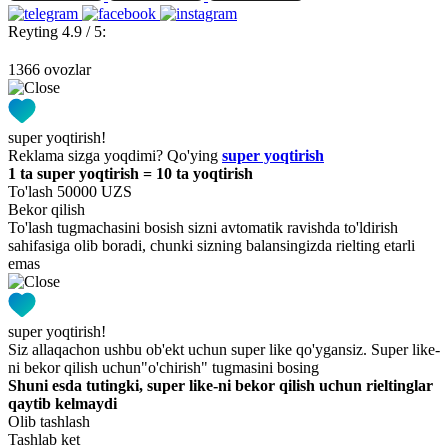
Reyting 4.9 / 5:
1366 ovozlar
super yoqtirish!
Reklama sizga yoqdimi? Qo'ying
super yoqtirish
1 ta super yoqtirish = 10 ta yoqtirish
To'lash 50000 UZS
Bekor qilish
To'lash tugmachasini bosish sizni avtomatik ravishda to'ldirish
sahifasiga olib boradi, chunki sizning balansingizda rielting etarli
emas
super yoqtirish!
Siz allaqachon ushbu ob'ekt uchun super like qo'ygansiz. Super like-
ni bekor qilish uchun"o'chirish" tugmasini bosing
Shuni esda tutingki, super like-ni bekor qilish uchun rieltinglar
qaytib kelmaydi
Olib tashlash
Tashlab ket