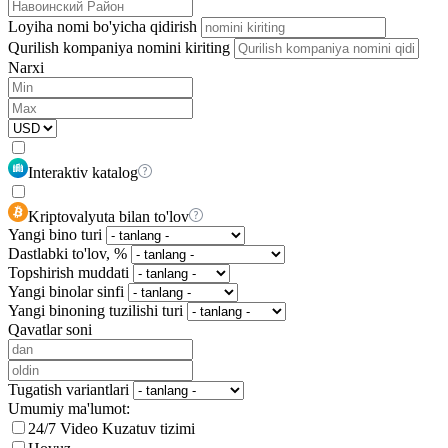
Loyiha nomi bo'yicha qidirish
Qurilish kompaniya nomini kiriting
Narxi
Interaktiv katalog
Kriptovalyuta bilan to'lov
Yangi bino turi
Dastlabki to'lov, %
Topshirish muddati
Yangi binolar sinfi
Yangi binoning tuzilishi turi
Qavatlar soni
Tugatish variantlari
Umumiy ma'lumot:
24/7 Video Kuzatuv tizimi