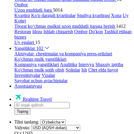
Ombor
Uzoq muddatli ijara
5014
Kvartira
Ko'p darajali kvartiralar
Studiya kvartirasi
Xona
Uy
Kottej
Tijorat ko‘chmas mulkni uzoq muddatli ijaraga berish
1412
Restoran
Idora
Ishlab chiqarish
Ombor
Do'kon
Tashkil etilgan
biznes
Uy egalari
15
Yangiliklar
102
Aktsiyalar, chegirmalar va kompaniya press-relizlari
Ko'chmas mulk yangiliklari
Kompaniya yangiliklari
Analitika
Intervyu
Shaxsiy tajriba
Ko'chmas mulk sotib olish
Soliqlar
Ish
Chet elda hayot
Investitsiyalar
Vizalar
Sayohat uchun aviachiptalar
Assotsiatsiyasi
Realting Travel
Toping
Tilni tanlang:
Valyuta:
Oʻz
USD