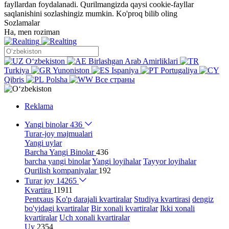
fayllardan foydalanadi. Qurilmangizda qaysi cookie-fayllar
saqlanishini sozlashingiz mumkin.
Ko'proq bilib oling
Sozlamalar
Ha, men roziman
Oʻzbekiston
Birlashgan Arab Amirliklari
Turkiya
Yunoniston
Ispaniya
Portugaliya
Qibris
Polsha
Все страны
Reklama
Yangi binolar
436
Turar-joy majmualari
Yangi uylar
Barcha Yangi Binolar
436
barcha yangi binolar
Yangi loyihalar
Tayyor loyihalar
Qurilish kompaniyalar
192
Turar joy
14265
Kvartira
11911
Pentxaus
Ko'p darajali kvartiralar
Studiya kvartirasi
dengiz
bo'yidagi kvartiralar
Bir xonali kvartiralar
Ikki xonali
kvartiralar
Uch xonali kvartiralar
Uy
2354