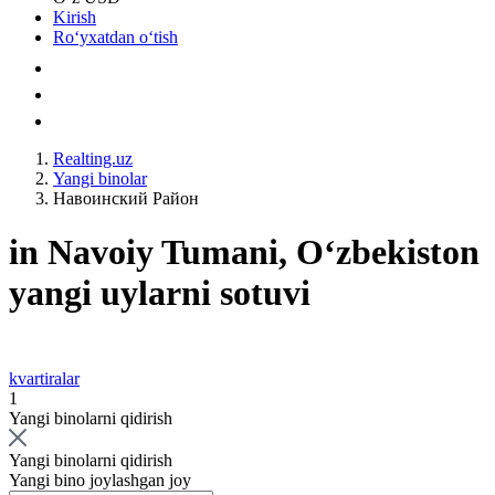
Kirish
Roʻyxatdan oʻtish
Realting.uz
Yangi binolar
Навоинский Район
in Navoiy Tumani, Oʻzbekiston
yangi uylarni sotuvi
kvartiralar
1
Yangi binolarni qidirish
Yangi binolarni qidirish
Yangi bino joylashgan joy