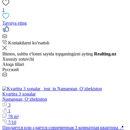
1
Tavsiya eting
Kontaktlarni ko'rsatish
Iltimos, ushbu e'lonni saytda topganingizni ayting
Realting.uz
Xususiy sotuvchi
Aloqa tillari
Русский
Kvartira 3 xonalar
Namangan, Oʻzbekiston
3
1
78 m²
7/10
Продается или сдается современная 3 комнатная квартира 📍