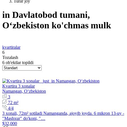
Turar joy
in Davlatobod tumani,
Oʻzbekiston ko'chmas mulk
kvartiralar
6
Tozalash
6 ob'ektlar topildi
Kvartira 3 xonalar
Namangan, Oʻzbekiston
3
72 m²
4/4
3 xonali, 72m² sotiladi Namanganda, ajoyib joyda. 6 mikron 13-uy -
"Mashxur" do'koni, "…
$32,000