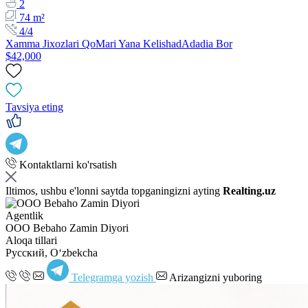
2
74 m²
4/4
Xamma Jixozlari QoMari Yana KelishadAdadia Bor
$42,000
Tavsiya eting
Kontaktlarni ko'rsatish
Iltimos, ushbu e'lonni saytda topganingizni ayting
Realting.uz
Agentlik
OOO Bebaho Zamin Diyori
Aloqa tillari
Русский, Oʻzbekcha
Telegramga yozish
Arizangizni yuboring