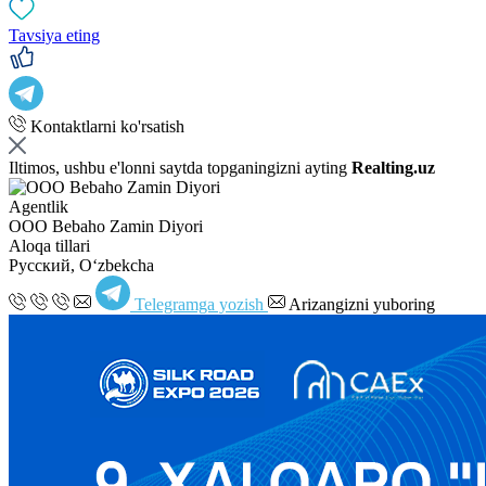
Tavsiya eting
Kontaktlarni ko'rsatish
Iltimos, ushbu e'lonni saytda topganingizni ayting
Realting.uz
Agentlik
OOO Bebaho Zamin Diyori
Aloqa tillari
Русский, Oʻzbekcha
Telegramga yozish
Arizangizni yuboring