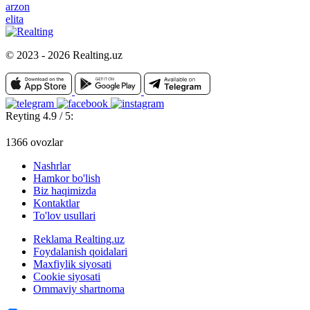
arzon
elita
© 2023 - 2026 Realting.uz
Reyting 4.9 / 5:
1366 ovozlar
Nashrlar
Hamkor bo'lish
Biz haqimizda
Kontaktlar
To'lov usullari
Reklama Realting.uz
Foydalanish qoidalari
Maxfiylik siyosati
Cookie siyosati
Ommaviy shartnoma