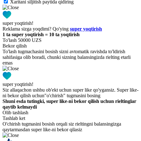
Xaritani siljitish paytida qidiring
super yoqtirish!
Reklama sizga yoqdimi? Qo'ying
super yoqtirish
1 ta super yoqtirish = 10 ta yoqtirish
To'lash 50000 UZS
Bekor qilish
To'lash tugmachasini bosish sizni avtomatik ravishda to'ldirish
sahifasiga olib boradi, chunki sizning balansingizda rielting etarli
emas
super yoqtirish!
Siz allaqachon ushbu ob'ekt uchun super like qo'ygansiz. Super like-
ni bekor qilish uchun"o'chirish" tugmasini bosing
Shuni esda tutingki, super like-ni bekor qilish uchun rieltinglar
qaytib kelmaydi
Olib tashlash
Tashlab ket
O'chirish tugmasini bosish orqali siz rieltingni balansingizga
qaytarmasdan super like-ni bekor qilasiz