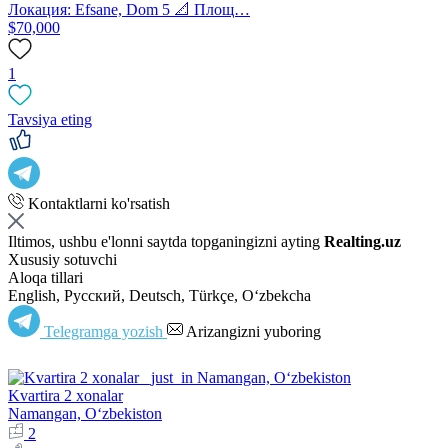
Локация: Efsane, Dom 5 📐 Площ…
$70,000
1
Tavsiya eting
Kontaktlarni ko'rsatish
Iltimos, ushbu e'lonni saytda topganingizni ayting
Realting.uz
Xususiy sotuvchi
Aloqa tillari
English, Русский, Deutsch, Türkçe, Oʻzbekcha
Telegramga yozish
Arizangizni yuboring
Kvartira 2 xonalar
Namangan, Oʻzbekiston
2