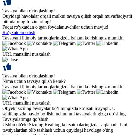
Tavsiya bilan o'rtoqlashing!
Quyidagi havolalar orqali mulkni tavsiya qilish orqali muvaffaqiyatli
bitimlarning foizini oling!
Faqat ro'yxatdan o'tgan foydalanuvchilar uchun mavjud
Ro'yxatdan o'tish
Tavsiyani ijtimoiy tarmoqlaringizda baham ko'rishingiz mumkin
URL manzilini nusxalash
Tavsiya bilan o'rtoqlashing!
Nima uchun tavsiya qilish kerak?
Tavsiyani ijtimoiy tarmoqlaringizda baham ko'rishingiz mumkin
URL manzilini nusxalash
Obyekt sizning tavsiyalar bo‘limingizda ko‘rsatilmayapti. U
sahifangizda paydo bo‘lishi uchun uni tavsiyalaringizga qo‘shing
Tavsiyalarimga qo‘shish
Ushbu ob'ekt Sizning Realting ko'rsatmalaringizda saqlanadi. Uni
tavsiyalardan olib tashlash uchun quyidagi havolaga o'ting