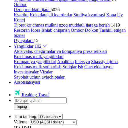
Ombor
Uzoq muddatli ijara
5026
Kvartira
Ko'p darajali kvartiralar
Studiya kvartirasi
Xona
Uy
Kottej
Tijorat ko‘chmas mulkni uzoq muddatli ijaraga berish
1419
Restoran
Idora
Ishlab chiqarish
Ombor
Do'kon
Tashkil etilgan
biznes
Uy egalari
15
Yangiliklar
102
Aktsiyalar, chegirmalar va kompaniya press-relizlari
Ko'chmas mulk yangiliklari
Kompaniya yangiliklari
Analitika
Intervyu
Shaxsiy tajriba
Ko'chmas mulk sotib olish
Soliqlar
Ish
Chet elda hayot
Investitsiyalar
Vizalar
Sayohat uchun aviachiptalar
Assotsiatsiyasi
Realting Travel
Toping
Tilni tanlang:
Valyuta:
Oʻz
USD