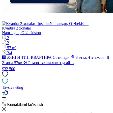
Kvartira 2 xonalar
Namangan, Oʻzbekiston
2
2
57 m²
3/4
🏢 #ЯНГИ ТИП КВАРТИРА Сотилади 🏬 3-этаж 4-этажли 🚪
2-хона 57кв 🛠 Ремонт яхши холатда ай…
$32,500
Tavsiya eting
Kontaktlarni ko'rsatish