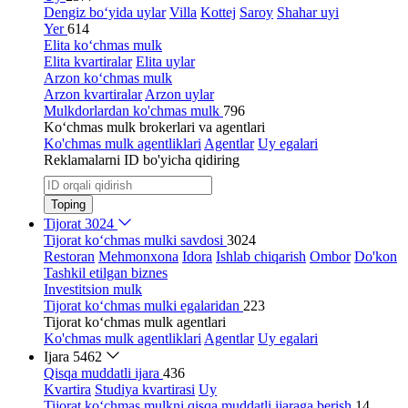
Dengiz bo‘yida uylar
Villa
Kottej
Saroy
Shahar uyi
Yer
614
Elita ko‘chmas mulk
Elita kvartiralar
Elita uylar
Arzon ko‘chmas mulk
Arzon kvartiralar
Arzon uylar
Mulkdorlardan ko'chmas mulk
796
Ko‘chmas mulk brokerlari va agentlari
Ko'chmas mulk agentliklari
Agentlar
Uy egalari
Reklamalarni ID bo'yicha qidiring
Toping
Tijorat
3024
Tijorat ko‘chmas mulki savdosi
3024
Restoran
Mehmonxona
Idora
Ishlab chiqarish
Ombor
Do'kon
Tashkil etilgan biznes
Investitsion mulk
Tijorat ko‘chmas mulki egalaridan
223
Tijorat ko‘chmas mulk agentlari
Ko'chmas mulk agentliklari
Agentlar
Uy egalari
Ijara
5462
Qisqa muddatli ijara
436
Kvartira
Studiya kvartirasi
Uy
Tijorat ko‘chmas mulkni qisqa muddatli ijaraga berish
14