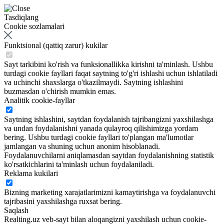
Tasdiqlang
Cookie sozlamalari
Funktsional (qattiq zarur) kukilar
Sayt tarkibini ko'rish va funksionallikka kirishni ta'minlash. Ushbu
turdagi cookie fayllari faqat saytning to'g'ri ishlashi uchun ishlatiladi
va uchinchi shaxslarga o'tkazilmaydi. Saytning ishlashini
buzmasdan o'chirish mumkin emas.
Analitik cookie-fayllar
Saytning ishlashini, saytdan foydalanish tajribangizni yaxshilashga
va undan foydalanishni yanada qulayroq qilishimizga yordam
bering. Ushbu turdagi cookie fayllari to'plangan ma'lumotlar
jamlangan va shuning uchun anonim hisoblanadi.
Foydalanuvchilarni aniqlamasdan saytdan foydalanishning statistik
ko'rsatkichlarini ta'minlash uchun foydalaniladi.
Reklama kukilari
Bizning marketing xarajatlarimizni kamaytirishga va foydalanuvchi
tajribasini yaxshilashga ruxsat bering.
Saqlash
Realting.uz veb-sayt bilan aloqangizni yaxshilash uchun cookie-