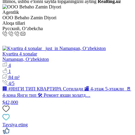
Iltimos, ushbu e'lonni saytda topganingizni ayting
Realting.uz
Agentlik
OOO Bebaho Zamin Diyori
Aloqa tillari
Русский, Oʻzbekcha
Kvartira 4 xonalar
Namangan, Oʻzbekiston
4
1
84 m²
4/5
🏢 #ЯНГИ ТИП КВАРТИРА Сотилади 🏬 4-этаж 5-этажли 🚪
4-хона Янги тип 🛠 Ремонт яхши холатд…
$42,000
Tavsiya eting