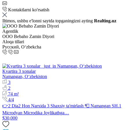
Kontaktlarni ko'rsatish
Iltimos, ushbu e'lonni saytda topganingizni ayting
Realting.uz
Agentlik
OOO Bebaho Zamin Diyori
Aloqa tillari
Русский, Oʻzbekcha
Kvartira 3 xonalar
Namangan, Oʻzbekiston
3
2
74 m²
4/4
👉2 Dia2 Hon Narxida 3 Shaxsiy ta'mirlash 📮 Namangan SH.1
Microdyan Microdika Joylikathga…
$30,000