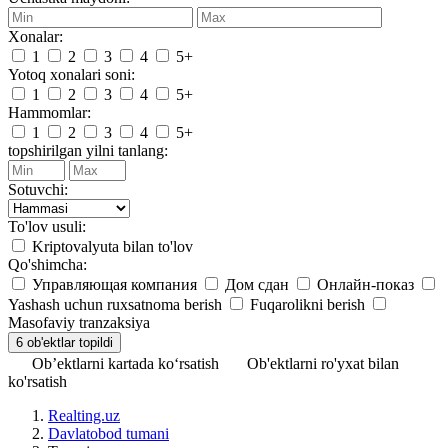
Xonalar:
1
2
3
4
5+
Yotoq xonalari soni:
1
2
3
4
5+
Hammomlar:
1
2
3
4
5+
topshirilgan yilni tanlang:
Sotuvchi:
To'lov usuli:
Kriptovalyuta bilan to'lov
Qo'shimcha:
Управляющая компания
Дом сдан
Онлайн-показ
Yashash uchun ruxsatnoma berish
Fuqarolikni berish
Masofaviy tranzaksiya
Ob’ektlarni kartada ko‘rsatish
Ob'ektlarni ro'yxat bilan
ko'rsatish
Realting.uz
Davlatobod tumani