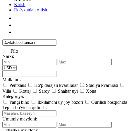
Kirish
Roʻyxatdan oʻtish
Filtr
Narxi:
Mulk turi:
Pentxaus
Ko'p darajali kvartiralar
Studiya kvartirasi
Villa
Kottej
Saroy
Shahar uyi
Xona
Kategoriya:
Yangi bino
Ikkilamchi uy-joy bozori
Qurilish bosqichida
Teglar bo'yicha qidirish:
Umumiy maydoni:
Uchastka maydoni: