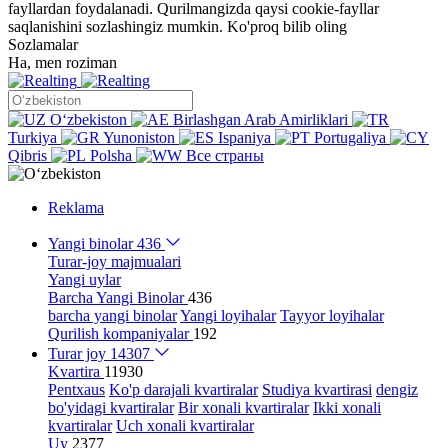
fayllardan foydalanadi. Qurilmangizda qaysi cookie-fayllar
saqlanishini sozlashingiz mumkin.
Ko'proq bilib oling
Sozlamalar
Ha, men roziman
Oʻzbekiston
Birlashgan Arab Amirliklari
Turkiya
Yunoniston
Ispaniya
Portugaliya
Qibris
Polsha
Все страны
Reklama
Yangi binolar
436
Turar-joy majmualari
Yangi uylar
Barcha Yangi Binolar
436
barcha yangi binolar
Yangi loyihalar
Tayyor loyihalar
Qurilish kompaniyalar
192
Turar joy
14307
Kvartira
11930
Pentxaus
Ko'p darajali kvartiralar
Studiya kvartirasi
dengiz
bo'yidagi kvartiralar
Bir xonali kvartiralar
Ikki xonali
kvartiralar
Uch xonali kvartiralar
Uy
2377