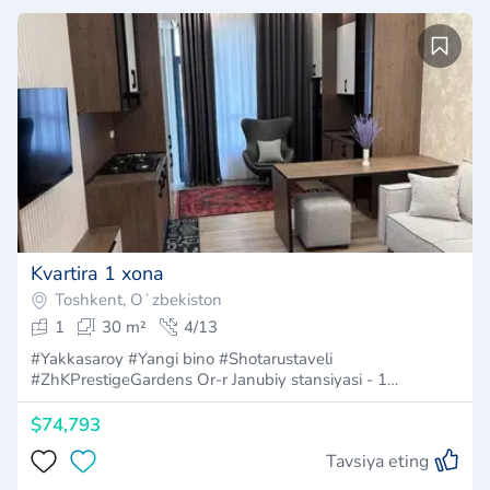
Kvartira 1 xona
Toshkent, Oʻzbekiston
1
30 m²
4/13
#Yakkasaroy #Yangi bino #Shotarustaveli
#ZhKPrestigeGardens Or-r Janubiy stansiyasi - 1…
$74,793
Tavsiya eting