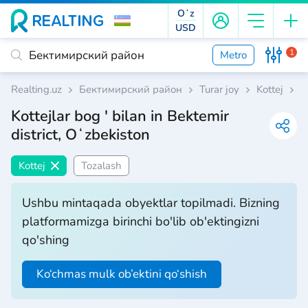
Oʻz
USD
1
Metro
Realting.uz
Бектимирский район
Turar joy
Kottej
B
Kottejlar bog ' bilan in Bektemir
district, Oʻzbekiston
Kottej
Tozalash
Ushbu mintaqada obyektlar topilmadi. Bizning
platformamizga birinchi bo'lib ob'ektingizni
qo'shing
Ko‘chmas mulk ob’ektini qo‘shish