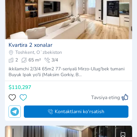
Kvartira 2 xonalar
Toshkent, Oʻzbekiston
2
65 m²
3/4
ikkilamchi 2/3/4 65m2 77-seriyali Mirzo-Ulug'bek tumani
Buyuk Ipak yo'li (Maksim Gorkiy, B…
$110,297
Tavsiya eting
Kontaktlarni ko'rsatish