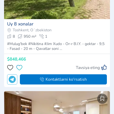
Uy 8 xonalar
Toshkent, Oʻzbekiston
8
950 m²
1
#Mulug'bek #Nikitina #Jim Xudo - Or-r B.I.Y. - gektar - 9,5
- Fasad - 20 m - Qavatlar soni …
$848,466
Tavsiya eting
Kontaktlarni ko'rsatish