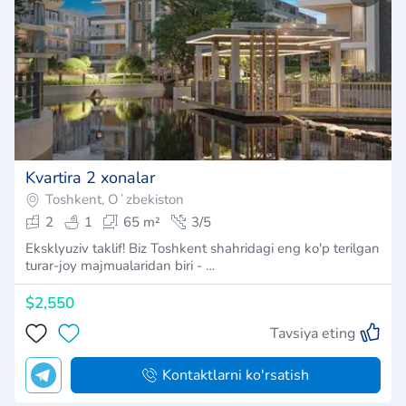
Kvartira 2 xonalar
Toshkent, Oʻzbekiston
2
1
65 m²
3/5
Eksklyuziv taklif! Biz Toshkent shahridagi eng ko'p terilgan
turar-joy majmualaridan biri - …
$2,550
Tavsiya eting
Kontaktlarni ko'rsatish