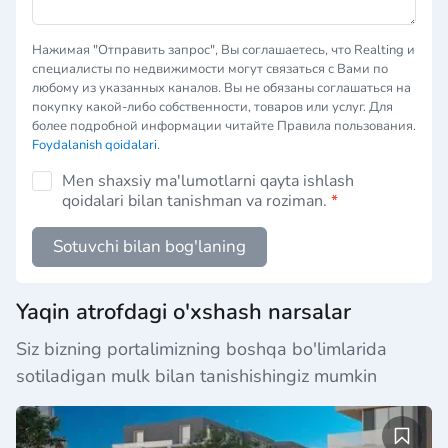
Нажимая "Отправить запрос", Вы соглашаетесь, что Realting и
специалисты по недвижимости могут связаться с Вами по
любому из указанных каналов. Вы не обязаны соглашаться на
покупку какой-либо собственности, товаров или услуг. Для
более подробной информации читайте Правила пользования.
Foydalanish qoidalari
.
Men shaxsiy ma'lumotlarni qayta ishlash
qoidalari bilan tanishman va roziman.
*
Sotuvchi bilan bog'laning
Yaqin atrofdagi o'xshash narsalar
Siz bizning portalimizning boshqa bo'limlarida
sotiladigan mulk bilan tanishishingiz mumkin