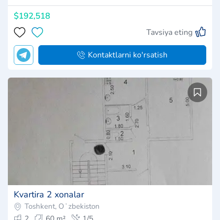
$192,518
Tavsiya eting
Kontaktlarni ko'rsatish
Kvartira 2 xonalar
Toshkent, Oʻzbekiston
2
60 m²
1/5