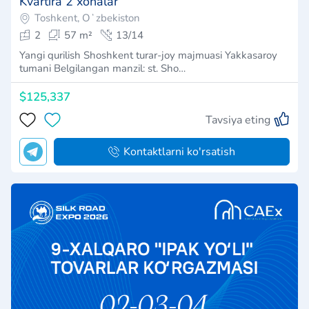
Kvartira 2 xonalar
Toshkent, Oʻzbekiston
2
57 m²
13/14
Yangi qurilish Shoshkent turar-joy majmuasi Yakkasaroy
tumani Belgilangan manzil: st. Sho…
$125,337
Tavsiya eting
Kontaktlarni ko'rsatish