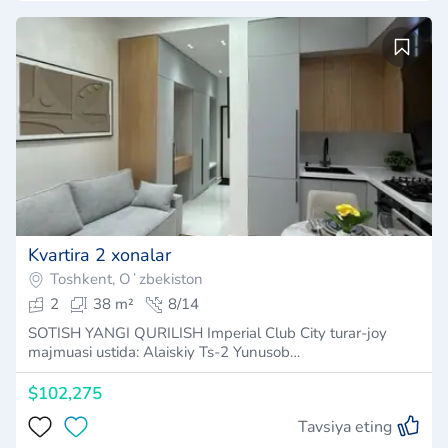
Kvartira 2 xonalar
Toshkent, Oʻzbekiston
2
38 m²
8/14
SOTISH YANGI QURILISH Imperial Club City turar-joy
majmuasi ustida: Alaiskiy Ts-2 Yunusob…
$102,275
Tavsiya eting