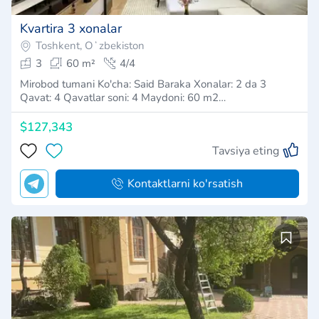
Kvartira 3 xonalar
Toshkent, Oʻzbekiston
3
60 m²
4/4
Mirobod tumani Ko'cha: Said Baraka Xonalar: 2 da 3
Qavat: 4 Qavatlar soni: 4 Maydoni: 60 m2…
$127,343
Tavsiya eting
Kontaktlarni ko'rsatish