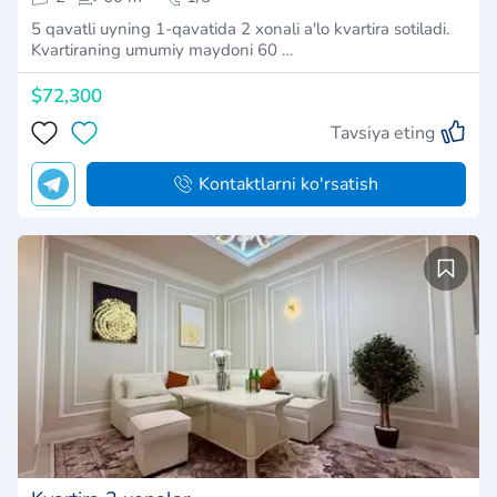
5 qavatli uyning 1-qavatida 2 xonali a'lo kvartira sotiladi.
Kvartiraning umumiy maydoni 60 …
$72,300
Tavsiya eting
Kontaktlarni ko'rsatish