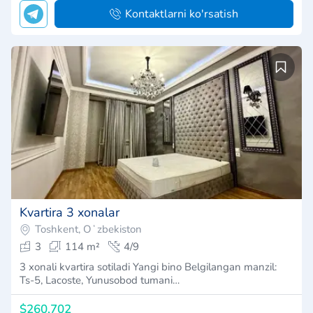
Kontaktlarni ko'rsatish
Kvartira 3 xonalar
Toshkent, Oʻzbekiston
3
114 m²
4/9
3 xonali kvartira sotiladi Yangi bino Belgilangan manzil:
Ts-5, Lacoste, Yunusobod tumani…
$260,702