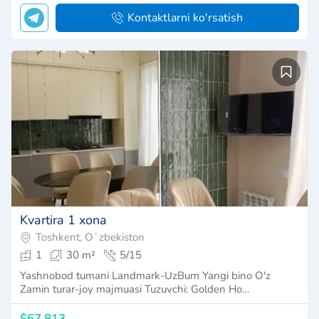
Kontaktlarni ko'rsatish
Kvartira 1 xona
Toshkent, Oʻzbekiston
1
30 m²
5/15
Yashnobod tumani Landmark-UzBum Yangi bino O'z
Zamin turar-joy majmuasi Tuzuvchi: Golden Ho…
$67,813