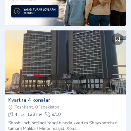
Kvartira 4 xonalar
Toshkent, Oʻzbekiston
4
128 m²
9/10
Shoshilinch sotiladi Yangi binoda kvartira Shayxontohur
tumani Malika / Minor masjidi Xona…