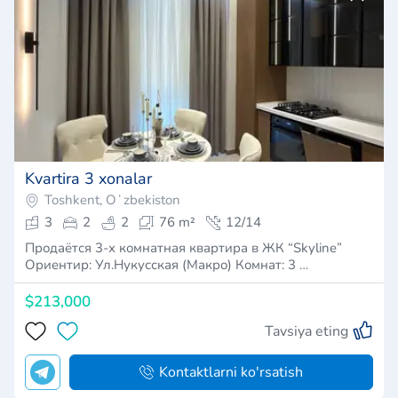
Kvartira 3 xonalar
Toshkent, Oʻzbekiston
3
2
2
76 m²
12/14
Продаётся 3-х комнатная квартира в ЖК “Skyline”
Ориентир: Ул.Нукусская (Макро) Комнат: 3 …
$213,000
Tavsiya eting
Kontaktlarni ko'rsatish