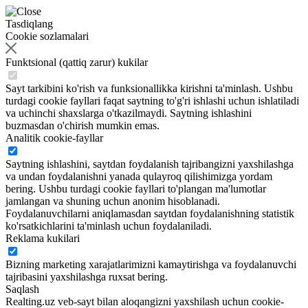
Tasdiqlang
Cookie sozlamalari
Funktsional (qattiq zarur) kukilar
Sayt tarkibini ko'rish va funksionallikka kirishni ta'minlash. Ushbu
turdagi cookie fayllari faqat saytning to'g'ri ishlashi uchun ishlatiladi
va uchinchi shaxslarga o'tkazilmaydi. Saytning ishlashini
buzmasdan o'chirish mumkin emas.
Analitik cookie-fayllar
Saytning ishlashini, saytdan foydalanish tajribangizni yaxshilashga
va undan foydalanishni yanada qulayroq qilishimizga yordam
bering. Ushbu turdagi cookie fayllari to'plangan ma'lumotlar
jamlangan va shuning uchun anonim hisoblanadi.
Foydalanuvchilarni aniqlamasdan saytdan foydalanishning statistik
ko'rsatkichlarini ta'minlash uchun foydalaniladi.
Reklama kukilari
Bizning marketing xarajatlarimizni kamaytirishga va foydalanuvchi
tajribasini yaxshilashga ruxsat bering.
Saqlash
Realting.uz veb-sayt bilan aloqangizni yaxshilash uchun cookie-