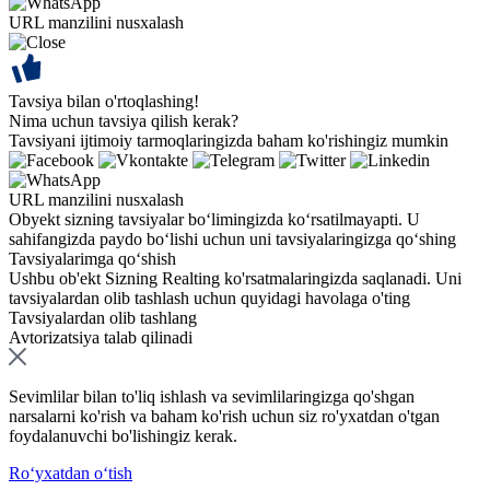
URL manzilini nusxalash
Tavsiya bilan o'rtoqlashing!
Nima uchun tavsiya qilish kerak?
Tavsiyani ijtimoiy tarmoqlaringizda baham ko'rishingiz mumkin
URL manzilini nusxalash
Obyekt sizning tavsiyalar bo‘limingizda ko‘rsatilmayapti. U
sahifangizda paydo bo‘lishi uchun uni tavsiyalaringizga qo‘shing
Tavsiyalarimga qo‘shish
Ushbu ob'ekt Sizning Realting ko'rsatmalaringizda saqlanadi. Uni
tavsiyalardan olib tashlash uchun quyidagi havolaga o'ting
Tavsiyalardan olib tashlang
Avtorizatsiya talab qilinadi
Sevimlilar bilan to'liq ishlash va sevimlilaringizga qo'shgan
narsalarni ko'rish va baham ko'rish uchun siz ro'yxatdan o'tgan
foydalanuvchi bo'lishingiz kerak.
Roʻyxatdan oʻtish