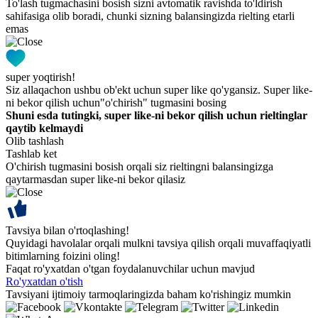
To'lash tugmachasini bosish sizni avtomatik ravishda to'ldirish
sahifasiga olib boradi, chunki sizning balansingizda rielting etarli
emas
super yoqtirish!
Siz allaqachon ushbu ob'ekt uchun super like qo'ygansiz. Super like-
ni bekor qilish uchun"o'chirish" tugmasini bosing
Shuni esda tutingki, super like-ni bekor qilish uchun rieltinglar
qaytib kelmaydi
Olib tashlash
Tashlab ket
O'chirish tugmasini bosish orqali siz rieltingni balansingizga
qaytarmasdan super like-ni bekor qilasiz
Tavsiya bilan o'rtoqlashing!
Quyidagi havolalar orqali mulkni tavsiya qilish orqali muvaffaqiyatli
bitimlarning foizini oling!
Faqat ro'yxatdan o'tgan foydalanuvchilar uchun mavjud
Ro'yxatdan o'tish
Tavsiyani ijtimoiy tarmoqlaringizda baham ko'rishingiz mumkin