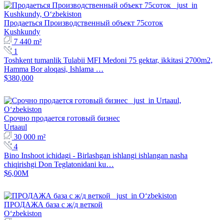
Продаеться Производственный объект 75соток
Kushkundy
7 440 m²
1
Toshkent tumanlik Tulabii MFI Medoni 75 gektar, ikkitasi 2700m2,
Hamma Bor aloqasi, Ishlama …
$380,000
Срочно продается готовый бизнес
Urtaaul
30 000 m²
4
Bino Inshoot ichidagi - Birlashgan ishlangi ishlangan nasha
chiqirishgi Don Teglatonidani ku…
$6,00M
ПРОДАЖА база с ж/д веткой
Oʻzbekiston