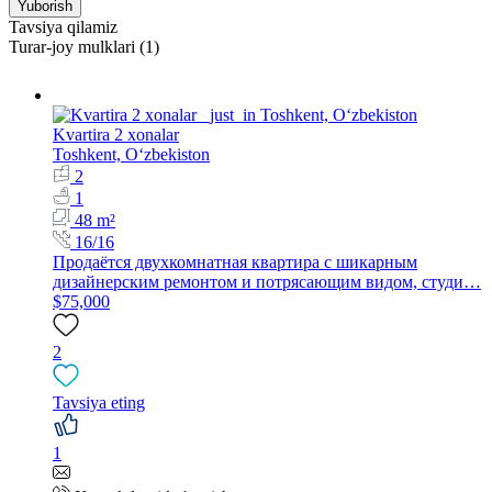
Yuborish
Tavsiya qilamiz
Turar-joy mulklari (1)
Kvartira 2 xonalar
Toshkent, Oʻzbekiston
2
1
48 m²
16/16
Продаётся двухкомнатная квартира с шикарным
дизайнерским ремонтом и потрясающим видом, студи…
$75,000
2
Tavsiya eting
1