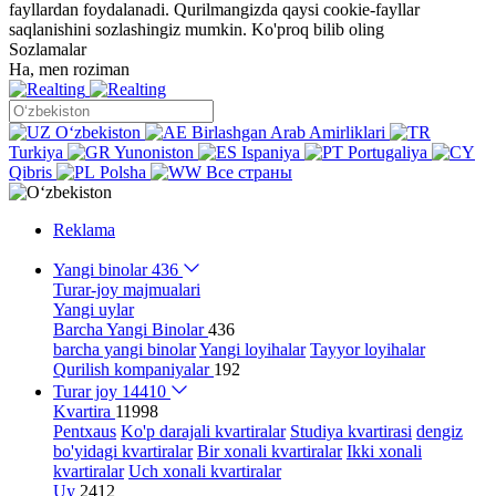
fayllardan foydalanadi. Qurilmangizda qaysi cookie-fayllar
saqlanishini sozlashingiz mumkin.
Ko'proq bilib oling
Sozlamalar
Ha, men roziman
Oʻzbekiston
Birlashgan Arab Amirliklari
Turkiya
Yunoniston
Ispaniya
Portugaliya
Qibris
Polsha
Все страны
Reklama
Yangi binolar
436
Turar-joy majmualari
Yangi uylar
Barcha Yangi Binolar
436
barcha yangi binolar
Yangi loyihalar
Tayyor loyihalar
Qurilish kompaniyalar
192
Turar joy
14410
Kvartira
11998
Pentxaus
Ko'p darajali kvartiralar
Studiya kvartirasi
dengiz
bo'yidagi kvartiralar
Bir xonali kvartiralar
Ikki xonali
kvartiralar
Uch xonali kvartiralar
Uy
2412