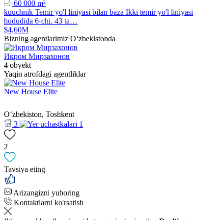
60 000 m²
kuuchnik Temir yo'l liniyasi bilan baza Ikki temir yo'l liniyasi
hududida 6-chi. 43 ta…
$4,60M
Bizning agentlarimiz O‘zbekistonda
Икром Мирзахонов
4 obyekt
Yaqin atrofdagi agentliklar
New House Elite
Oʻzbekiston, Toshkent
3
1
2
Tavsiya eting
Arizangizni yuboring
Kontaktlarni ko'rsatish