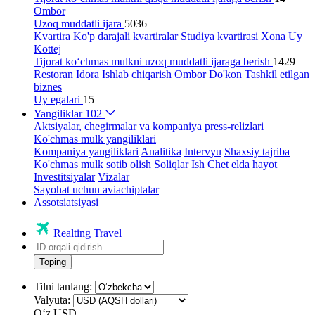
Ombor
Uzoq muddatli ijara
5036
Kvartira
Ko'p darajali kvartiralar
Studiya kvartirasi
Xona
Uy
Kottej
Tijorat ko‘chmas mulkni uzoq muddatli ijaraga berish
1429
Restoran
Idora
Ishlab chiqarish
Ombor
Do'kon
Tashkil etilgan
biznes
Uy egalari
15
Yangiliklar
102
Aktsiyalar, chegirmalar va kompaniya press-relizlari
Ko'chmas mulk yangiliklari
Kompaniya yangiliklari
Analitika
Intervyu
Shaxsiy tajriba
Ko'chmas mulk sotib olish
Soliqlar
Ish
Chet elda hayot
Investitsiyalar
Vizalar
Sayohat uchun aviachiptalar
Assotsiatsiyasi
Realting Travel
Toping
Tilni tanlang:
Valyuta:
Oʻz
USD