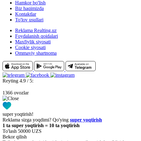
Hamkor bo'lish
Biz haqimizda
Kontaktlar
To'lov usullari
Reklama Realting.uz
Foydalanish qoidalari
Maxfiylik siyosati
Cookie siyosati
Ommaviy shartnoma
Reyting 4.9 / 5:
1366 ovozlar
super yoqtirish!
Reklama sizga yoqdimi? Qo'ying
super yoqtirish
1 ta super yoqtirish = 10 ta yoqtirish
To'lash 50000 UZS
Bekor qilish