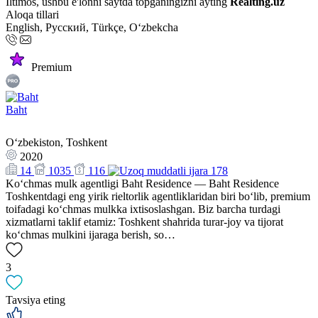
Iltimos, ushbu e'lonni saytda topganingizni ayting
Realting.uz
Aloqa tillari
English, Русский, Türkçe, Oʻzbekcha
Premium
Baht
Oʻzbekiston, Toshkent
2020
14
1035
116
178
Ko‘chmas mulk agentligi Baht Residence — Baht Residence
Toshkentdagi eng yirik rieltorlik agentliklaridan biri bo‘lib, premium
toifadagi ko‘chmas mulkka ixtisoslashgan. Biz barcha turdagi
xizmatlarni taklif etamiz: Toshkent shahrida turar-joy va tijorat
ko‘chmas mulkini ijaraga berish, so…
3
Tavsiya eting