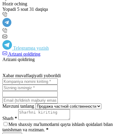
Hozir oching
Yopadi 5 soat 31 daqiqa
Telegramga yozish
Arizani qoldiring
Arizani qoldiring
Xabar muvaffaqiyatli yuborildi
Mavzuni tanlang
Sharh
*
Men shaxsiy ma'lumotlarni qayta ishlash qoidalari bilan
tanishman va roziman.
*