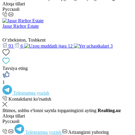
Aloqa tillari
Русский
Jasur Rieltor Estate
Oʻzbekiston, Toshkent
93
6
12
3
Tavsiya eting
1
Telegramga yozish
Kontaktlarni ko'rsatish
Iltimos, ushbu e'lonni saytda topganingizni ayting
Realting.uz
Aloqa tillari
Русский
Telegramga yozish
Arizangizni yuboring