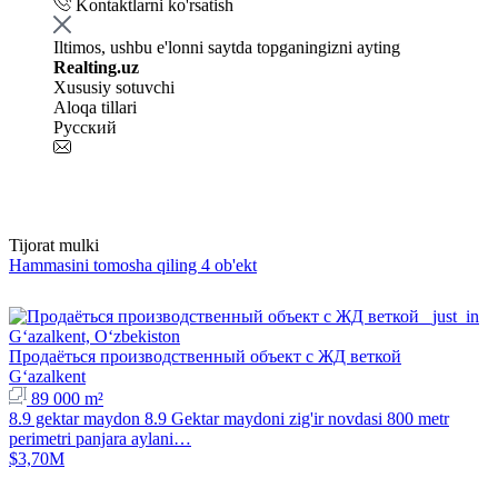
Kontaktlarni ko'rsatish
Iltimos, ushbu e'lonni saytda topganingizni ayting
Realting.uz
Xususiy sotuvchi
Aloqa tillari
Русский
Tijorat mulki
Hammasini tomosha qiling 4 ob'ekt
Продаёться производственный объект с ЖД веткой
Gʻazalkent
89 000 m²
8.9 gektar maydon 8.9 Gektar maydoni zig'ir novdasi 800 metr
perimetri panjara aylani…
$3,70M