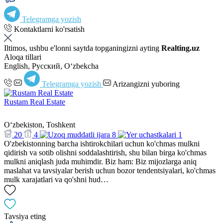
Telegramga yozish
Kontaktlarni ko'rsatish
Iltimos, ushbu e'lonni saytda topganingizni ayting
Realting.uz
Aloqa tillari
English, Русский, Oʻzbekcha
Telegramga yozish
Arizangizni yuboring
Rustam Real Estate
Oʻzbekiston, Toshkent
20
4
8
1
O'zbekistonning barcha ishtirokchilari uchun ko'chmas mulkni
qidirish va sotib olishni soddalashtirish, shu bilan birga ko'chmas
mulkni aniqlash juda muhimdir. Biz ham: Biz mijozlarga aniq
maslahat va tavsiyalar berish uchun bozor tendentsiyalari, ko'chmas
mulk xarajatlari va qo'shni hud…
Tavsiya eting