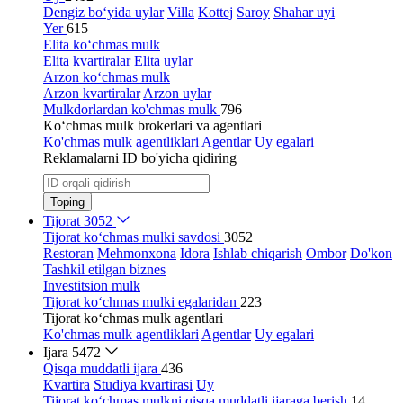
Dengiz bo‘yida uylar
Villa
Kottej
Saroy
Shahar uyi
Yer
615
Elita ko‘chmas mulk
Elita kvartiralar
Elita uylar
Arzon ko‘chmas mulk
Arzon kvartiralar
Arzon uylar
Mulkdorlardan ko'chmas mulk
796
Ko‘chmas mulk brokerlari va agentlari
Ko'chmas mulk agentliklari
Agentlar
Uy egalari
Reklamalarni ID bo'yicha qidiring
Toping
Tijorat
3052
Tijorat ko‘chmas mulki savdosi
3052
Restoran
Mehmonxona
Idora
Ishlab chiqarish
Ombor
Do'kon
Tashkil etilgan biznes
Investitsion mulk
Tijorat ko‘chmas mulki egalaridan
223
Tijorat ko‘chmas mulk agentlari
Ko'chmas mulk agentliklari
Agentlar
Uy egalari
Ijara
5472
Qisqa muddatli ijara
436
Kvartira
Studiya kvartirasi
Uy
Tijorat ko‘chmas mulkni qisqa muddatli ijaraga berish
14