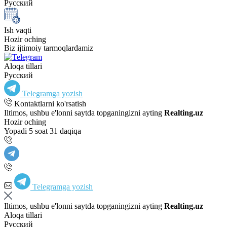
Русский
Ish vaqti
Hozir oching
Biz ijtimoiy tarmoqlardamiz
Aloqa tillari
Русский
Telegramga yozish
Kontaktlarni ko'rsatish
Iltimos, ushbu e'lonni saytda topganingizni ayting
Realting.uz
Hozir oching
Yopadi 5 soat 31 daqiqa
Telegramga yozish
Iltimos, ushbu e'lonni saytda topganingizni ayting
Realting.uz
Aloqa tillari
Русский