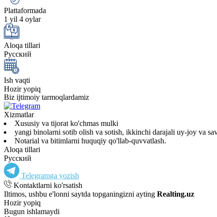
Plattaformada
1 yil 4 oylar
Aloqa tillari
Русский
Ish vaqti
Hozir yopiq
Biz ijtimoiy tarmoqlardamiz
Xizmatlar
Xususiy va tijorat ko'chmas mulki
yangi binolarni sotib olish va sotish, ikkinchi darajali uy-joy va s
Notarial va bitimlarni huquqiy qo'llab-quvvatlash.
Aloqa tillari
Русский
Telegramga yozish
Kontaktlarni ko'rsatish
Iltimos, ushbu e'lonni saytda topganingizni ayting
Realting.uz
Hozir yopiq
Bugun ishlamaydi