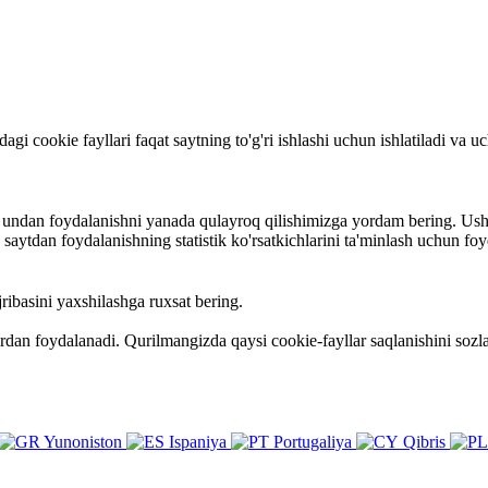
rdagi cookie fayllari faqat saytning to'g'ri ishlashi uchun ishlatiladi va
va undan foydalanishni yanada qulayroq qilishimizga yordam bering. Ush
ytdan foydalanishning statistik ko'rsatkichlarini ta'minlash uchun foy
ribasini yaxshilashga ruxsat bering.
ardan foydalanadi. Qurilmangizda qaysi cookie-fayllar saqlanishini so
Yunoniston
Ispaniya
Portugaliya
Qibris