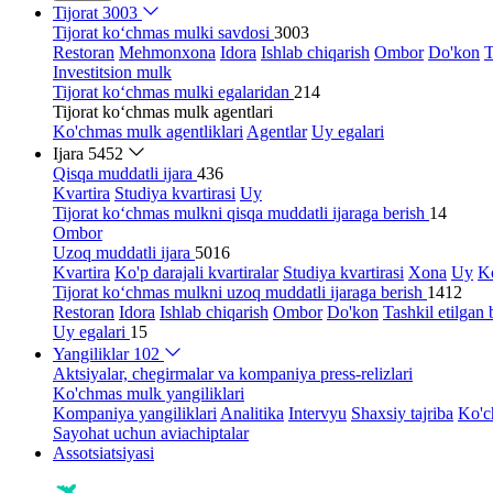
Tijorat
3003
Tijorat ko‘chmas mulki savdosi
3003
Restoran
Mehmonxona
Idora
Ishlab chiqarish
Ombor
Do'kon
T
Investitsion mulk
Tijorat ko‘chmas mulki egalaridan
214
Tijorat ko‘chmas mulk agentlari
Ko'chmas mulk agentliklari
Agentlar
Uy egalari
Ijara
5452
Qisqa muddatli ijara
436
Kvartira
Studiya kvartirasi
Uy
Tijorat ko‘chmas mulkni qisqa muddatli ijaraga berish
14
Ombor
Uzoq muddatli ijara
5016
Kvartira
Ko'p darajali kvartiralar
Studiya kvartirasi
Xona
Uy
Ko
Tijorat ko‘chmas mulkni uzoq muddatli ijaraga berish
1412
Restoran
Idora
Ishlab chiqarish
Ombor
Do'kon
Tashkil etilgan 
Uy egalari
15
Yangiliklar
102
Aktsiyalar, chegirmalar va kompaniya press-relizlari
Ko'chmas mulk yangiliklari
Kompaniya yangiliklari
Analitika
Intervyu
Shaxsiy tajriba
Ko'c
Sayohat uchun aviachiptalar
Assotsiatsiyasi