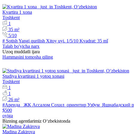
Kvartira 1 xona
Toshkent
1
35 m²
5/10
# Sotish Yangi qurilish Xitoy uyi. 1/5/10 Kvadrat: 35 mǐ
Talab bo'yicha narx
Uzoq muddatli ijara
Hammasini tomosha qiling
Studiya kvartirasi 1 yotoq xonasi
Toshkent
1
1
26 m²
#Аренда ЖК Ассалом Сохил ориентир Узбум Яшнабадский р
$500
oyiga
Bizning agentlarimiz O‘zbekistonda
Madina Zakirova