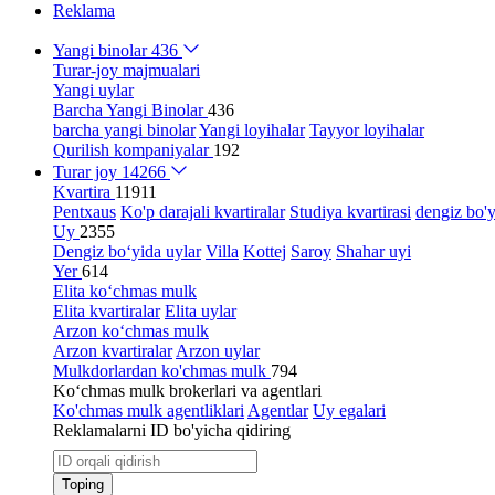
Reklama
Yangi binolar
436
Turar-joy majmualari
Yangi uylar
Barcha Yangi Binolar
436
barcha yangi binolar
Yangi loyihalar
Tayyor loyihalar
Qurilish kompaniyalar
192
Turar joy
14266
Kvartira
11911
Pentxaus
Ko'p darajali kvartiralar
Studiya kvartirasi
dengiz bo'y
Uy
2355
Dengiz bo‘yida uylar
Villa
Kottej
Saroy
Shahar uyi
Yer
614
Elita ko‘chmas mulk
Elita kvartiralar
Elita uylar
Arzon ko‘chmas mulk
Arzon kvartiralar
Arzon uylar
Mulkdorlardan ko'chmas mulk
794
Ko‘chmas mulk brokerlari va agentlari
Ko'chmas mulk agentliklari
Agentlar
Uy egalari
Reklamalarni ID bo'yicha qidiring
Toping