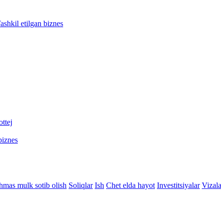
ashkil etilgan biznes
ttej
biznes
hmas mulk sotib olish
Soliqlar
Ish
Chet elda hayot
Investitsiyalar
Vizala