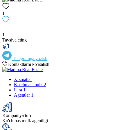
1
1
Tavsiya eting
Telegramga yozish
Kontaktlarni ko'rsatish
Xizmatlar
Ko'chmas mulk
2
Ijara
1
Agentlar
1
Kompaniya turi
Ko'chmas mulk agentligi