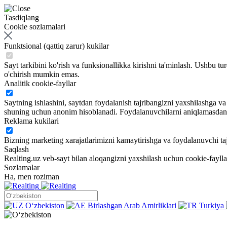
Tasdiqlang
Cookie sozlamalari
Funktsional (qattiq zarur) kukilar
Sayt tarkibini ko'rish va funksionallikka kirishni ta'minlash. Ushbu tu
o'chirish mumkin emas.
Analitik cookie-fayllar
Saytning ishlashini, saytdan foydalanish tajribangizni yaxshilashga 
shuning uchun anonim hisoblanadi. Foydalanuvchilarni aniqlamasdan sa
Reklama kukilari
Bizning marketing xarajatlarimizni kamaytirishga va foydalanuvchi taj
Saqlash
Realting.uz veb-sayt bilan aloqangizni yaxshilash uchun cookie-fayll
Sozlamalar
Ha, men roziman
Oʻzbekiston
Birlashgan Arab Amirliklari
Turkiya