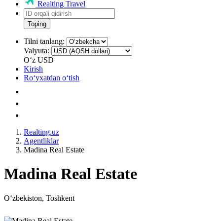
Realting Travel
Toping
Tilni tanlang:
Valyuta:
Oʻz
USD
Kirish
Roʻyxatdan oʻtish
Realting.uz
Agentliklar
Madina Real Estate
Madina Real Estate
Oʻzbekiston, Toshkent