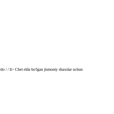
avdo / / li> Chet elda bo'lgan jismoniy shaxslar uchun