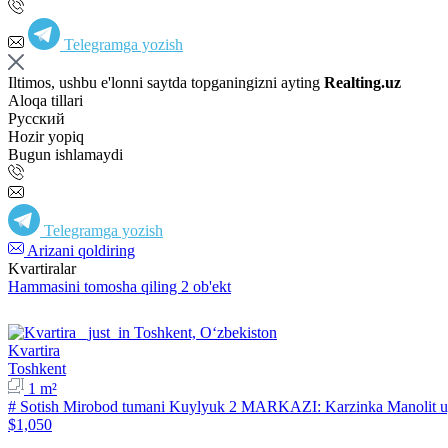
Telegramga yozish
Iltimos, ushbu e'lonni saytda topganingizni ayting
Realting.uz
Aloqa tillari
Русский
Hozir yopiq
Bugun ishlamaydi
Telegramga yozish
Arizani qoldiring
Kvartiralar
Hammasini tomosha qiling 2 ob'ekt
Kvartira
Toshkent
1 m²
# Sotish Mirobod tumani Kuylyuk 2 MARKAZI: Karzinka Manolit uy
$1,050