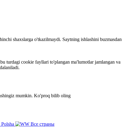
 uchinchi shaxslarga o'tkazilmaydi. Saytning ishlashini buzmasdan
bu turdagi cookie fayllari to'plangan ma'lumotlar jamlangan va
dalaniladi.
zlashingiz mumkin.
Ko'proq bilib oling
Polsha
Все страны