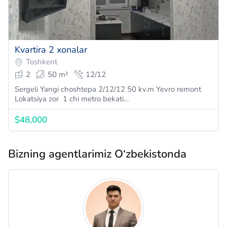
Kvartira 2 xonalar
Toshkent
2
50 m²
12/12
Sergeli Yangi choshtepa 2/12/12 50 kv.m Yevro remont
Lokatsiya zor 1 chi metro bekati…
$48,000
Bizning agentlarimiz O‘zbekistonda