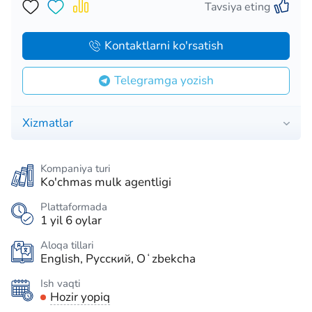
Tavsiya eting
Kontaktlarni ko'rsatish
Telegramga yozish
Xizmatlar
Kompaniya turi
Ko'chmas mulk agentligi
Plattaformada
1 yil 6 oylar
Aloqa tillari
English, Русский, Oʻzbekcha
Ish vaqti
Hozir yopiq