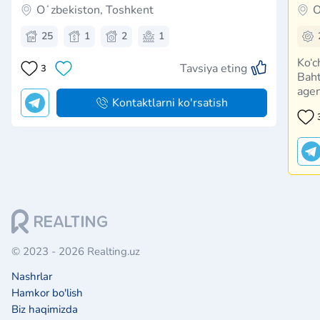
Oʻzbekiston, Toshkent
O
25
1
2
1
Ko‘c
Tavsiya eting
3
Baht
agen
Kontaktlarni ko'rsatish
ko‘ch
turd
shah
ijar
© 2023 - 2026 Realting.uz
Nashrlar
Hamkor bo'lish
Biz haqimizda