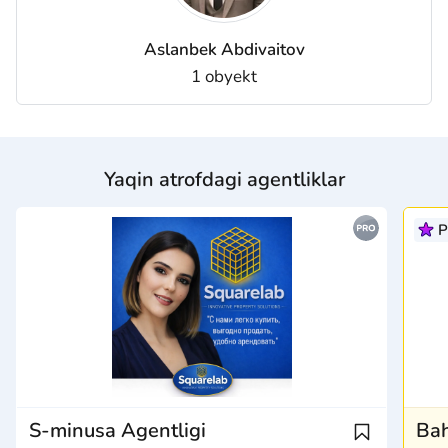
Aslanbek Abdivaitov
1 obyekt
Yaqin atrofdagi agentliklar
P
S-minusa Agentligi
Ba