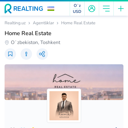
Oʻz
USD
Realting.uz
Agentliklar
Home Real Estate
Home Real Estate
Oʻzbekiston, Toshkent