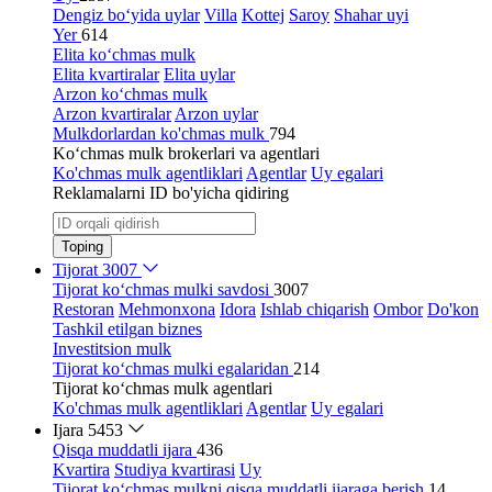
Dengiz bo‘yida uylar
Villa
Kottej
Saroy
Shahar uyi
Yer
614
Elita ko‘chmas mulk
Elita kvartiralar
Elita uylar
Arzon ko‘chmas mulk
Arzon kvartiralar
Arzon uylar
Mulkdorlardan ko'chmas mulk
794
Ko‘chmas mulk brokerlari va agentlari
Ko'chmas mulk agentliklari
Agentlar
Uy egalari
Reklamalarni ID bo'yicha qidiring
Toping
Tijorat
3007
Tijorat ko‘chmas mulki savdosi
3007
Restoran
Mehmonxona
Idora
Ishlab chiqarish
Ombor
Do'kon
Tashkil etilgan biznes
Investitsion mulk
Tijorat ko‘chmas mulki egalaridan
214
Tijorat ko‘chmas mulk agentlari
Ko'chmas mulk agentliklari
Agentlar
Uy egalari
Ijara
5453
Qisqa muddatli ijara
436
Kvartira
Studiya kvartirasi
Uy
Tijorat ko‘chmas mulkni qisqa muddatli ijaraga berish
14