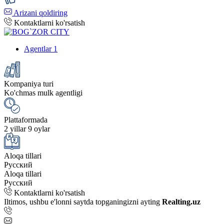
Arizani qoldiring
Kontaktlarni ko'rsatish
Agentlar
1
Kompaniya turi
Ko'chmas mulk agentligi
Plattaformada
2 yillar 9 oylar
Aloqa tillari
Русский
Aloqa tillari
Русский
Kontaktlarni ko'rsatish
Iltimos, ushbu e'lonni saytda topganingizni ayting
Realting.uz