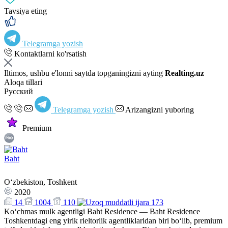
Tavsiya eting
Telegramga yozish
Kontaktlarni ko'rsatish
Iltimos, ushbu e'lonni saytda topganingizni ayting
Realting.uz
Aloqa tillari
Русский
Telegramga yozish
Arizangizni yuboring
Premium
Baht
Oʻzbekiston, Toshkent
2020
14
1004
110
173
Ko‘chmas mulk agentligi Baht Residence — Baht Residence
Toshkentdagi eng yirik rieltorlik agentliklaridan biri bo‘lib, premium