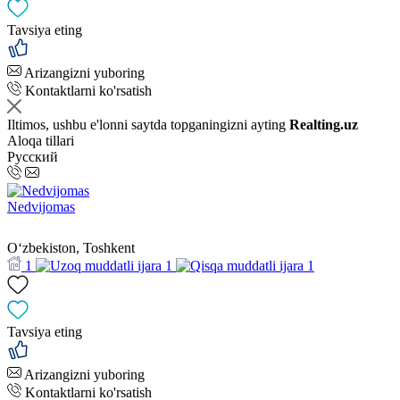
Tavsiya eting
Arizangizni yuboring
Kontaktlarni ko'rsatish
Iltimos, ushbu e'lonni saytda topganingizni ayting
Realting.uz
Aloqa tillari
Русский
Nedvijomas
Oʻzbekiston, Toshkent
1
1
1
Tavsiya eting
Arizangizni yuboring
Kontaktlarni ko'rsatish