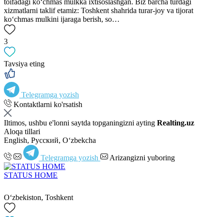
toifadagi ko‘chmas mulkka ixtisoslashgan. Biz barcha turdagi
xizmatlarni taklif etamiz: Toshkent shahrida turar-joy va tijorat
ko‘chmas mulkini ijaraga berish, so…
3
Tavsiya eting
Telegramga yozish
Kontaktlarni ko'rsatish
Iltimos, ushbu e'lonni saytda topganingizni ayting
Realting.uz
Aloqa tillari
English, Русский, Oʻzbekcha
Telegramga yozish
Arizangizni yuboring
STATUS HOME
Oʻzbekiston, Toshkent