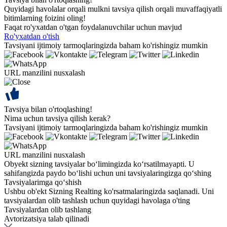
Quyidagi havolalar orqali mulkni tavsiya qilish orqali muvaffaqiyatli
bitimlarning foizini oling!
Faqat ro'yxatdan o'tgan foydalanuvchilar uchun mavjud
Ro'yxatdan o'tish
Tavsiyani ijtimoiy tarmoqlaringizda baham ko'rishingiz mumkin
URL manzilini nusxalash
Tavsiya bilan o'rtoqlashing!
Nima uchun tavsiya qilish kerak?
Tavsiyani ijtimoiy tarmoqlaringizda baham ko'rishingiz mumkin
URL manzilini nusxalash
Obyekt sizning tavsiyalar bo‘limingizda ko‘rsatilmayapti. U
sahifangizda paydo bo‘lishi uchun uni tavsiyalaringizga qo‘shing
Tavsiyalarimga qo‘shish
Ushbu ob'ekt Sizning Realting ko'rsatmalaringizda saqlanadi. Uni
tavsiyalardan olib tashlash uchun quyidagi havolaga o'ting
Tavsiyalardan olib tashlang
Avtorizatsiya talab qilinadi