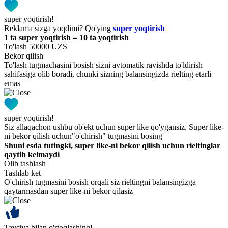
super yoqtirish!
Reklama sizga yoqdimi? Qo'ying
super yoqtirish
1 ta super yoqtirish = 10 ta yoqtirish
To'lash 50000 UZS
Bekor qilish
To'lash tugmachasini bosish sizni avtomatik ravishda to'ldirish
sahifasiga olib boradi, chunki sizning balansingizda rielting etarli
emas
super yoqtirish!
Siz allaqachon ushbu ob'ekt uchun super like qo'ygansiz. Super like-
ni bekor qilish uchun"o'chirish" tugmasini bosing
Shuni esda tutingki, super like-ni bekor qilish uchun rieltinglar
qaytib kelmaydi
Olib tashlash
Tashlab ket
O'chirish tugmasini bosish orqali siz rieltingni balansingizga
qaytarmasdan super like-ni bekor qilasiz
Tavsiya bilan o'rtoqlashing!