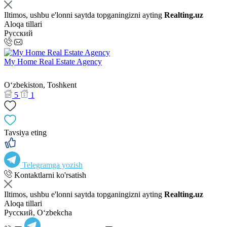
Iltimos, ushbu e'lonni saytda topganingizni ayting
Realting.uz
Aloqa tillari
Русский
My Home Real Estate Agency
Oʻzbekiston, Toshkent
5
1
Tavsiya eting
Telegramga yozish
Kontaktlarni ko'rsatish
Iltimos, ushbu e'lonni saytda topganingizni ayting
Realting.uz
Aloqa tillari
Русский, Oʻzbekcha