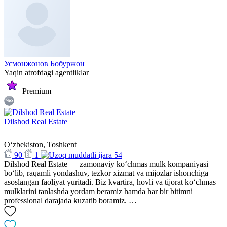
Усмонжонов Бобуржон
Yaqin atrofdagi agentliklar
Premium
Dilshod Real Estate
Oʻzbekiston, Toshkent
90
1
54
Dilshod Real Estate — zamonaviy ko‘chmas mulk kompaniyasi
bo‘lib, raqamli yondashuv, tezkor xizmat va mijozlar ishonchiga
asoslangan faoliyat yuritadi. Biz kvartira, hovli va tijorat ko‘chmas
mulklarini tanlashda yordam beramiz hamda har bir bitimni
professional darajada kuzatib boramiz. …