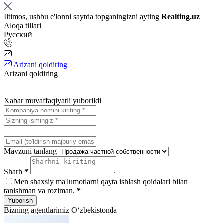
Iltimos, ushbu e'lonni saytda topganingizni ayting
Realting.uz
Aloqa tillari
Русский
Arizani qoldiring
Arizani qoldiring
Xabar muvaffaqiyatli yuborildi
Mavzuni tanlang
Sharh
*
Men shaxsiy ma'lumotlarni qayta ishlash qoidalari bilan
tanishman va roziman.
*
Yuborish
Bizning agentlarimiz O‘zbekistonda