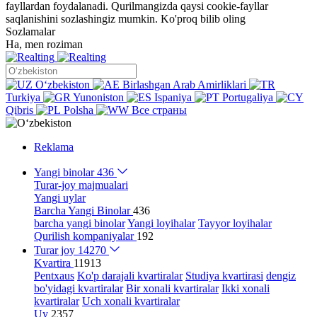
fayllardan foydalanadi. Qurilmangizda qaysi cookie-fayllar
saqlanishini sozlashingiz mumkin.
Ko'proq bilib oling
Sozlamalar
Ha, men roziman
Oʻzbekiston
Birlashgan Arab Amirliklari
Turkiya
Yunoniston
Ispaniya
Portugaliya
Qibris
Polsha
Все страны
Reklama
Yangi binolar
436
Turar-joy majmualari
Yangi uylar
Barcha Yangi Binolar
436
barcha yangi binolar
Yangi loyihalar
Tayyor loyihalar
Qurilish kompaniyalar
192
Turar joy
14270
Kvartira
11913
Pentxaus
Ko'p darajali kvartiralar
Studiya kvartirasi
dengiz
bo'yidagi kvartiralar
Bir xonali kvartiralar
Ikki xonali
kvartiralar
Uch xonali kvartiralar
Uy
2357