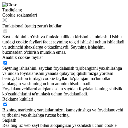
Tasdiqlang
Cookie sozlamalari
Funktsional (qattiq zarur) kukilar
Sayt tarkibini ko'rish va funksionallikka kirishni ta'minlash. Ushbu
turdagi cookie fayllari faqat saytning to'g'ri ishlashi uchun ishlatiladi
va uchinchi shaxslarga o'tkazilmaydi. Saytning ishlashini
buzmasdan o'chirish mumkin emas.
Analitik cookie-fayllar
Saytning ishlashini, saytdan foydalanish tajribangizni yaxshilashga
va undan foydalanishni yanada qulayroq qilishimizga yordam
bering. Ushbu turdagi cookie fayllari to'plangan ma'lumotlar
jamlangan va shuning uchun anonim hisoblanadi.
Foydalanuvchilarni aniqlamasdan saytdan foydalanishning statistik
ko'rsatkichlarini ta'minlash uchun foydalaniladi.
Reklama kukilari
Bizning marketing xarajatlarimizni kamaytirishga va foydalanuvchi
tajribasini yaxshilashga ruxsat bering.
Saqlash
Realting.uz veb-sayt bilan aloqangizni yaxshilash uchun cookie-