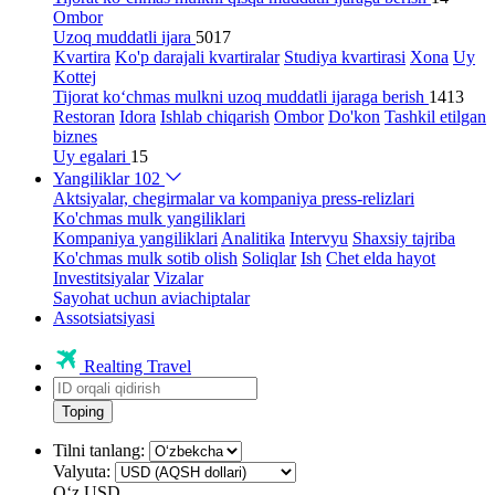
Ombor
Uzoq muddatli ijara
5017
Kvartira
Ko'p darajali kvartiralar
Studiya kvartirasi
Xona
Uy
Kottej
Tijorat ko‘chmas mulkni uzoq muddatli ijaraga berish
1413
Restoran
Idora
Ishlab chiqarish
Ombor
Do'kon
Tashkil etilgan
biznes
Uy egalari
15
Yangiliklar
102
Aktsiyalar, chegirmalar va kompaniya press-relizlari
Ko'chmas mulk yangiliklari
Kompaniya yangiliklari
Analitika
Intervyu
Shaxsiy tajriba
Ko'chmas mulk sotib olish
Soliqlar
Ish
Chet elda hayot
Investitsiyalar
Vizalar
Sayohat uchun aviachiptalar
Assotsiatsiyasi
Realting Travel
Toping
Tilni tanlang:
Valyuta:
Oʻz
USD