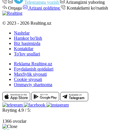
Telegramga yozish
Arizangizni yuboring
Orqaga
Arizani qoldiring
Kontaktlarni ko'rsatish
© 2023 - 2026 Realting.uz
Nashrlar
Hamkor bo'lish
Biz haqimizda
Kontaktlar
To'lov usullari
Reklama Realting.uz
Foydalanish qoidalari
Maxfiylik siyosati
Cookie siyosati
Ommaviy shartnoma
Reyting 4.9 / 5:
1366 ovozlar