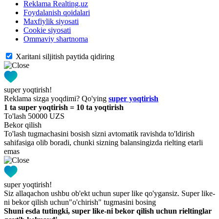
Reklama Realting.uz
Foydalanish qoidalari
Maxfiylik siyosati
Cookie siyosati
Ommaviy shartnoma
Xaritani siljitish paytida qidiring
super yoqtirish!
Reklama sizga yoqdimi? Qo'ying
super yoqtirish
1 ta super yoqtirish = 10 ta yoqtirish
To'lash 50000 UZS
Bekor qilish
To'lash tugmachasini bosish sizni avtomatik ravishda to'ldirish
sahifasiga olib boradi, chunki sizning balansingizda rielting etarli
emas
super yoqtirish!
Siz allaqachon ushbu ob'ekt uchun super like qo'ygansiz. Super like-
ni bekor qilish uchun"o'chirish" tugmasini bosing
Shuni esda tutingki, super like-ni bekor qilish uchun rieltinglar