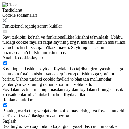
Tasdiqlang
Cookie sozlamalari
Funktsional (qattiq zarur) kukilar
Sayt tarkibini ko'rish va funksionallikka kirishni ta'minlash. Ushbu
turdagi cookie fayllari faqat saytning to'g'ri ishlashi uchun ishlatiladi
va uchinchi shaxslarga o'tkazilmaydi. Saytning ishlashini
buzmasdan o'chirish mumkin emas.
Analitik cookie-fayllar
Saytning ishlashini, saytdan foydalanish tajribangizni yaxshilashga
va undan foydalanishni yanada qulayroq qilishimizga yordam
bering. Ushbu turdagi cookie fayllari to'plangan ma'lumotlar
jamlangan va shuning uchun anonim hisoblanadi.
Foydalanuvchilarni aniqlamasdan saytdan foydalanishning statistik
ko'rsatkichlarini ta'minlash uchun foydalaniladi.
Reklama kukilari
Bizning marketing xarajatlarimizni kamaytirishga va foydalanuvchi
tajribasini yaxshilashga ruxsat bering.
Saqlash
Realting.uz veb-sayt bilan aloqangizni yaxshilash uchun cookie-