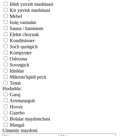
Idish yuvish mashinasi
Kir yuvish mashinasi
Mebel
Issiq vannalar
Sauna / hammom
Elektr choynak
Konditsioner
Soch quritgich
Kompyuter
Oshxona
Sovutgich
Idishlar
Mikroto'lqinli pech
Temir
Hududda:
Garaj
Avtoturargoh
Hovuz
Gazebo
Bolalar maydonchasi
Mangal
Umumiy maydoni