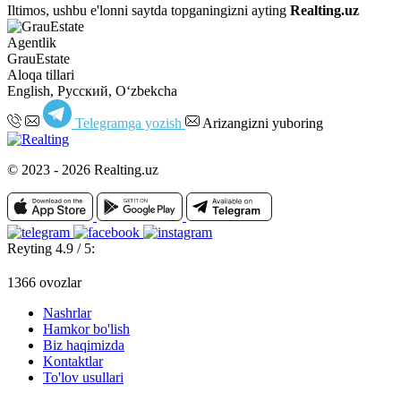
Iltimos, ushbu e'lonni saytda topganingizni ayting
Realting.uz
Agentlik
GrauEstate
Aloqa tillari
English, Русский, Oʻzbekcha
Telegramga yozish
Arizangizni yuboring
© 2023 - 2026 Realting.uz
Reyting 4.9 / 5:
1366 ovozlar
Nashrlar
Hamkor bo'lish
Biz haqimizda
Kontaktlar
To'lov usullari