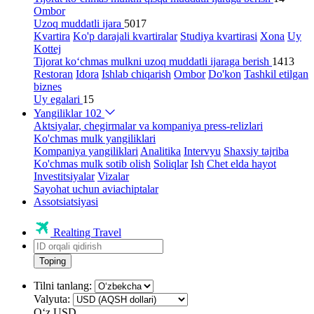
Ombor
Uzoq muddatli ijara
5017
Kvartira
Ko'p darajali kvartiralar
Studiya kvartirasi
Xona
Uy
Kottej
Tijorat ko‘chmas mulkni uzoq muddatli ijaraga berish
1413
Restoran
Idora
Ishlab chiqarish
Ombor
Do'kon
Tashkil etilgan
biznes
Uy egalari
15
Yangiliklar
102
Aktsiyalar, chegirmalar va kompaniya press-relizlari
Ko'chmas mulk yangiliklari
Kompaniya yangiliklari
Analitika
Intervyu
Shaxsiy tajriba
Ko'chmas mulk sotib olish
Soliqlar
Ish
Chet elda hayot
Investitsiyalar
Vizalar
Sayohat uchun aviachiptalar
Assotsiatsiyasi
Realting Travel
Toping
Tilni tanlang:
Valyuta:
Oʻz
USD