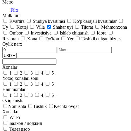
Metro
Filtr
Mulk turi
Kvartira
Studiya kvartirasi
Ko'p darajali kvartiralar
Uy
Kottej
Villa
Shahar uyi
Tijorat
Mehmonxona
Ombor
Investitsiya
Ishlab chiqarish
Idora
Restoran
Xona
Do'kon
Yer
Tashkil etilgan biznes
Oylik narx
Xonalar
1
2
3
4
5+
Yotoq xonalari soni:
1
2
3
4
5+
Hammomlar:
1
2
3
4
5+
Oziqlanish:
Nonushta
Tushlik
Kechki ovqat
Xonada:
Wi-Fi
Балкон / лоджия
Телевизор