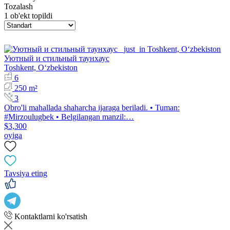
Tozalash
1 ob'ekt topildi
Уютный и стильный таунхаус
Toshkent, Oʻzbekiston
6
250 m²
3
Obro'li mahallada shaharcha ijaraga beriladi. • Tuman:
#Mirzoulugbek • Belgilangan manzil:…
$3,300
oyiga
Tavsiya eting
Kontaktlarni ko'rsatish