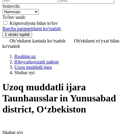
Sotuvchi:
To'lov usuli:
Kriptovalyuta bilan to'lov
Barcha parametrlarni ko'rsatish
Ob’ektlarni kartada ko‘rsatish
Ob'ektlarni ro'yxat bilan
ko'rsatish
Realting.uz
Юнусабадский район
Uzoq muddatli ijara
Shahar uyi
Uzoq muddatli ijara
Taunhausslar in Yunusabad
district, Oʻzbekiston
Shahar uyi