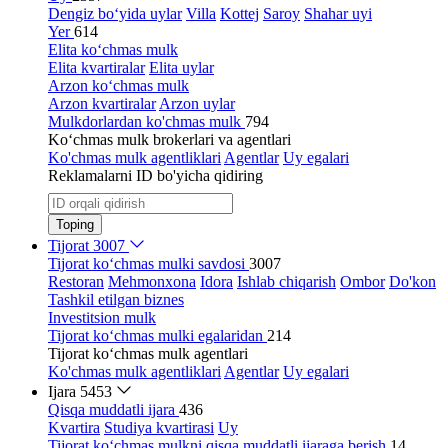
Dengiz bo‘yida uylar
Villa
Kottej
Saroy
Shahar uyi
Yer
614
Elita ko‘chmas mulk
Elita kvartiralar
Elita uylar
Arzon ko‘chmas mulk
Arzon kvartiralar
Arzon uylar
Mulkdorlardan ko'chmas mulk
794
Ko‘chmas mulk brokerlari va agentlari
Ko'chmas mulk agentliklari
Agentlar
Uy egalari
Reklamalarni ID bo'yicha qidiring
Toping
Tijorat
3007
Tijorat ko‘chmas mulki savdosi
3007
Restoran
Mehmonxona
Idora
Ishlab chiqarish
Ombor
Do'kon
Tashkil etilgan biznes
Investitsion mulk
Tijorat ko‘chmas mulki egalaridan
214
Tijorat ko‘chmas mulk agentlari
Ko'chmas mulk agentliklari
Agentlar
Uy egalari
Ijara
5453
Qisqa muddatli ijara
436
Kvartira
Studiya kvartirasi
Uy
Tijorat ko‘chmas mulkni qisqa muddatli ijaraga berish
14