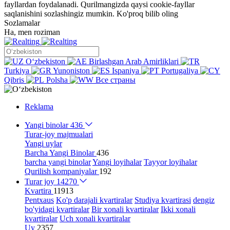
fayllardan foydalanadi. Qurilmangizda qaysi cookie-fayllar
saqlanishini sozlashingiz mumkin.
Ko'proq bilib oling
Sozlamalar
Ha, men roziman
Oʻzbekiston
Birlashgan Arab Amirliklari
Turkiya
Yunoniston
Ispaniya
Portugaliya
Qibris
Polsha
Все страны
Reklama
Yangi binolar
436
Turar-joy majmualari
Yangi uylar
Barcha Yangi Binolar
436
barcha yangi binolar
Yangi loyihalar
Tayyor loyihalar
Qurilish kompaniyalar
192
Turar joy
14270
Kvartira
11913
Pentxaus
Ko'p darajali kvartiralar
Studiya kvartirasi
dengiz
bo'yidagi kvartiralar
Bir xonali kvartiralar
Ikki xonali
kvartiralar
Uch xonali kvartiralar
Uy
2357