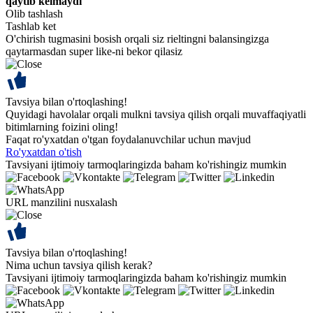
qaytib kelmaydi
Olib tashlash
Tashlab ket
O'chirish tugmasini bosish orqali siz rieltingni balansingizga
qaytarmasdan super like-ni bekor qilasiz
Tavsiya bilan o'rtoqlashing!
Quyidagi havolalar orqali mulkni tavsiya qilish orqali muvaffaqiyatli
bitimlarning foizini oling!
Faqat ro'yxatdan o'tgan foydalanuvchilar uchun mavjud
Ro'yxatdan o'tish
Tavsiyani ijtimoiy tarmoqlaringizda baham ko'rishingiz mumkin
URL manzilini nusxalash
Tavsiya bilan o'rtoqlashing!
Nima uchun tavsiya qilish kerak?
Tavsiyani ijtimoiy tarmoqlaringizda baham ko'rishingiz mumkin