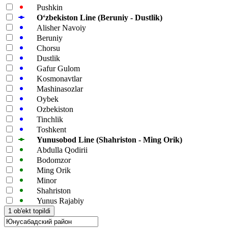
Pushkin
Oʻzbekiston Line (Beruniy - Dustlik)
Alisher Navoiy
Beruniy
Chorsu
Dustlik
Gafur Gulom
Kosmonavtlar
Mashinasozlar
Oybek
Ozbekiston
Tinchlik
Toshkent
Yunusobod Line (Shahriston - Ming Orik)
Abdulla Qodirii
Bodomzor
Ming Orik
Minor
Shahriston
Yunus Rajabiy