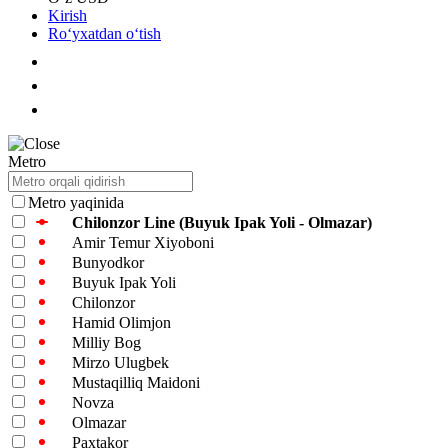
Kirish
Roʻyxatdan oʻtish
Metro
Metro yaqinida
Chilonzor Line (Buyuk Ipak Yoli - Olmazar)
Amir Temur Xiyoboni
Bunyodkor
Buyuk Ipak Yoli
Chilonzor
Hamid Olimjon
Milliy Bog
Mirzo Ulugbek
Mustaqilliq Maidoni
Novza
Olmazar
Paxtakor