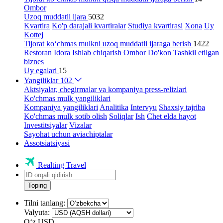
Ombor
Uzoq muddatli ijara
5032
Kvartira
Ko'p darajali kvartiralar
Studiya kvartirasi
Xona
Uy
Kottej
Tijorat ko‘chmas mulkni uzoq muddatli ijaraga berish
1422
Restoran
Idora
Ishlab chiqarish
Ombor
Do'kon
Tashkil etilgan
biznes
Uy egalari
15
Yangiliklar
102
Aktsiyalar, chegirmalar va kompaniya press-relizlari
Ko'chmas mulk yangiliklari
Kompaniya yangiliklari
Analitika
Intervyu
Shaxsiy tajriba
Ko'chmas mulk sotib olish
Soliqlar
Ish
Chet elda hayot
Investitsiyalar
Vizalar
Sayohat uchun aviachiptalar
Assotsiatsiyasi
Realting Travel
Toping
Tilni tanlang:
Valyuta:
Oʻz
USD