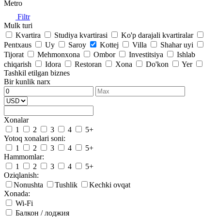
Metro
Filtr
Mulk turi
Kvartira
Studiya kvartirasi
Ko'p darajali kvartiralar
Pentxaus
Uy
Saroy
Kottej
Villa
Shahar uyi
Tijorat
Mehmonxona
Ombor
Investitsiya
Ishlab
chiqarish
Idora
Restoran
Xona
Do'kon
Yer
Tashkil etilgan biznes
Bir kunlik narx
Xonalar
1
2
3
4
5+
Yotoq xonalari soni:
1
2
3
4
5+
Hammomlar:
1
2
3
4
5+
Oziqlanish:
Nonushta
Tushlik
Kechki ovqat
Xonada:
Wi-Fi
Балкон / лоджия