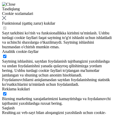
Tasdiqlang
Cookie sozlamalari
Funktsional (qattiq zarur) kukilar
Sayt tarkibini ko'rish va funksionallikka kirishni ta'minlash. Ushbu
turdagi cookie fayllari faqat saytning to'g'ri ishlashi uchun ishlatiladi
va uchinchi shaxslarga o'tkazilmaydi. Saytning ishlashini
buzmasdan o'chirish mumkin emas.
Analitik cookie-fayllar
Saytning ishlashini, saytdan foydalanish tajribangizni yaxshilashga
va undan foydalanishni yanada qulayroq qilishimizga yordam
bering. Ushbu turdagi cookie fayllari to'plangan ma'lumotlar
jamlangan va shuning uchun anonim hisoblanadi.
Foydalanuvchilarni aniqlamasdan saytdan foydalanishning statistik
ko'rsatkichlarini ta'minlash uchun foydalaniladi.
Reklama kukilari
Bizning marketing xarajatlarimizni kamaytirishga va foydalanuvchi
tajribasini yaxshilashga ruxsat bering.
Saqlash
Realting.uz veb-sayt bilan aloqangizni yaxshilash uchun cookie-