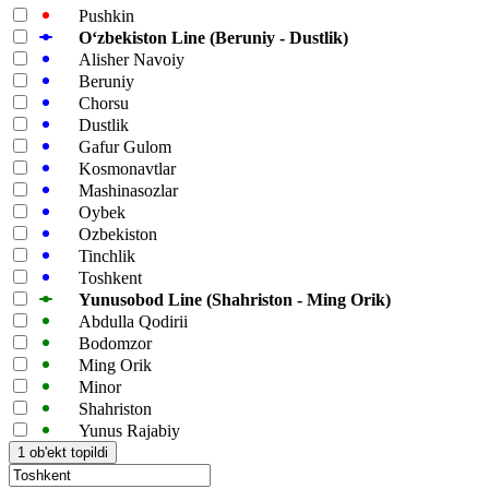
Pushkin
Oʻzbekiston Line (Beruniy - Dustlik)
Alisher Navoiy
Beruniy
Chorsu
Dustlik
Gafur Gulom
Kosmonavtlar
Mashinasozlar
Oybek
Ozbekiston
Tinchlik
Toshkent
Yunusobod Line (Shahriston - Ming Orik)
Abdulla Qodirii
Bodomzor
Ming Orik
Minor
Shahriston
Yunus Rajabiy