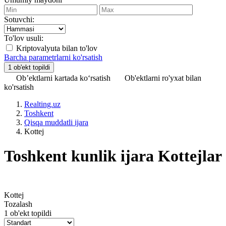
Sotuvchi:
To'lov usuli:
Kriptovalyuta bilan to'lov
Barcha parametrlarni ko'rsatish
Ob’ektlarni kartada ko‘rsatish
Ob'ektlarni ro'yxat bilan
ko'rsatish
Realting.uz
Toshkent
Qisqa muddatli ijara
Kottej
Toshkent kunlik ijara Kottejlar
Kottej
Tozalash
1 ob'ekt topildi