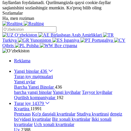
fayllardan foydalanadi. Qurilmangizda qaysi cookie-fayllar
saqlanishini sozlashingiz mumkin.
Ko'proq bilib oling
Sozlamalar
Ha, men roziman
Oʻzbekiston
Birlashgan Arab Amirliklari
Turkiya
Yunoniston
Ispaniya
Portugaliya
Qibris
Polsha
Все страны
Reklama
Yangi binolar
436
Turar-joy majmualari
Yangi uylar
Barcha Yangi Binolar
436
barcha yangi binolar
Yangi loyihalar
Tayyor loyihalar
Qurilish kompaniyalar
192
Turar joy
14379
Kvartira
11991
Pentxaus
Ko'p darajali kvartiralar
Studiya kvartirasi
dengiz
bo'yidagi kvartiralar
Bir xonali kvartiralar
Ikki xonali
kvartiralar
Uch xonali kvartiralar
Uy
2388