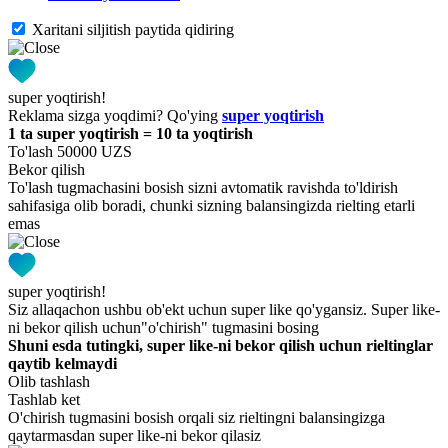
Xaritani siljitish paytida qidiring
super yoqtirish!
Reklama sizga yoqdimi? Qo'ying
super yoqtirish
1 ta super yoqtirish = 10 ta yoqtirish
To'lash 50000 UZS
Bekor qilish
To'lash tugmachasini bosish sizni avtomatik ravishda to'ldirish
sahifasiga olib boradi, chunki sizning balansingizda rielting etarli
emas
super yoqtirish!
Siz allaqachon ushbu ob'ekt uchun super like qo'ygansiz. Super like-
ni bekor qilish uchun"o'chirish" tugmasini bosing
Shuni esda tutingki, super like-ni bekor qilish uchun rieltinglar
qaytib kelmaydi
Olib tashlash
Tashlab ket
O'chirish tugmasini bosish orqali siz rieltingni balansingizga
qaytarmasdan super like-ni bekor qilasiz