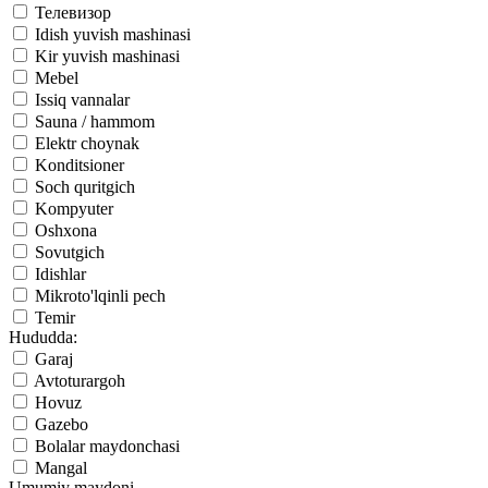
Телевизор
Idish yuvish mashinasi
Kir yuvish mashinasi
Mebel
Issiq vannalar
Sauna / hammom
Elektr choynak
Konditsioner
Soch quritgich
Kompyuter
Oshxona
Sovutgich
Idishlar
Mikroto'lqinli pech
Temir
Hududda:
Garaj
Avtoturargoh
Hovuz
Gazebo
Bolalar maydonchasi
Mangal
Umumiy maydoni