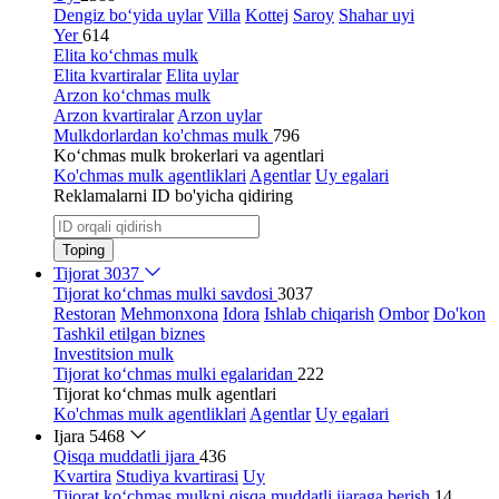
Dengiz bo‘yida uylar
Villa
Kottej
Saroy
Shahar uyi
Yer
614
Elita ko‘chmas mulk
Elita kvartiralar
Elita uylar
Arzon ko‘chmas mulk
Arzon kvartiralar
Arzon uylar
Mulkdorlardan ko'chmas mulk
796
Ko‘chmas mulk brokerlari va agentlari
Ko'chmas mulk agentliklari
Agentlar
Uy egalari
Reklamalarni ID bo'yicha qidiring
Toping
Tijorat
3037
Tijorat ko‘chmas mulki savdosi
3037
Restoran
Mehmonxona
Idora
Ishlab chiqarish
Ombor
Do'kon
Tashkil etilgan biznes
Investitsion mulk
Tijorat ko‘chmas mulki egalaridan
222
Tijorat ko‘chmas mulk agentlari
Ko'chmas mulk agentliklari
Agentlar
Uy egalari
Ijara
5468
Qisqa muddatli ijara
436
Kvartira
Studiya kvartirasi
Uy
Tijorat ko‘chmas mulkni qisqa muddatli ijaraga berish
14