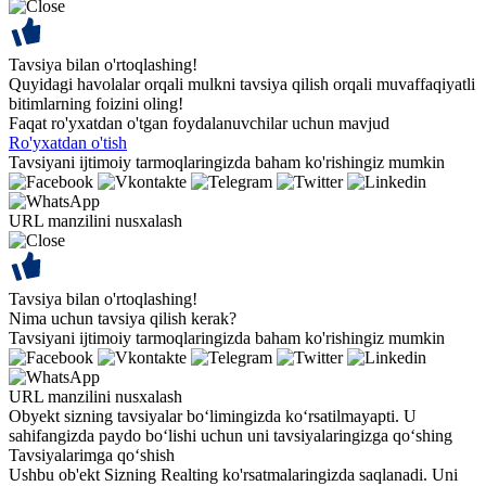
Tavsiya bilan o'rtoqlashing!
Quyidagi havolalar orqali mulkni tavsiya qilish orqali muvaffaqiyatli
bitimlarning foizini oling!
Faqat ro'yxatdan o'tgan foydalanuvchilar uchun mavjud
Ro'yxatdan o'tish
Tavsiyani ijtimoiy tarmoqlaringizda baham ko'rishingiz mumkin
URL manzilini nusxalash
Tavsiya bilan o'rtoqlashing!
Nima uchun tavsiya qilish kerak?
Tavsiyani ijtimoiy tarmoqlaringizda baham ko'rishingiz mumkin
URL manzilini nusxalash
Obyekt sizning tavsiyalar bo‘limingizda ko‘rsatilmayapti. U
sahifangizda paydo bo‘lishi uchun uni tavsiyalaringizga qo‘shing
Tavsiyalarimga qo‘shish
Ushbu ob'ekt Sizning Realting ko'rsatmalaringizda saqlanadi. Uni