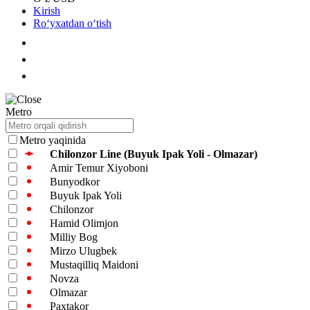
Kirish
Roʻyxatdan oʻtish
Metro
Metro yaqinida
Chilonzor Line (Buyuk Ipak Yoli - Olmazar)
Amir Temur Xiyoboni
Bunyodkor
Buyuk Ipak Yoli
Chilonzor
Hamid Olimjon
Milliy Bog
Mirzo Ulugbek
Mustaqilliq Maidoni
Novza
Olmazar
Paxtakor