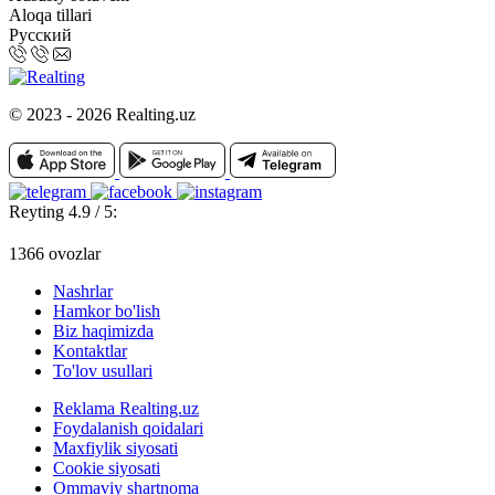
Aloqa tillari
Русский
© 2023 - 2026 Realting.uz
Reyting 4.9 / 5:
1366 ovozlar
Nashrlar
Hamkor bo'lish
Biz haqimizda
Kontaktlar
To'lov usullari
Reklama Realting.uz
Foydalanish qoidalari
Maxfiylik siyosati
Cookie siyosati
Ommaviy shartnoma