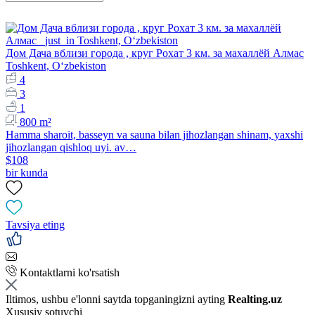
Дом Дача вблизи города , круг Рохат 3 км. за махаллёй Алмас
Toshkent, Oʻzbekiston
4
3
1
800 m²
Hamma sharoit, basseyn va sauna bilan jihozlangan shinam, yaxshi
jihozlangan qishloq uyi. av…
$108
bir kunda
Tavsiya eting
Kontaktlarni ko'rsatish
Iltimos, ushbu e'lonni saytda topganingizni ayting
Realting.uz
Xususiy sotuvchi