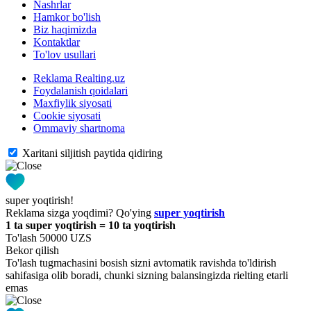
Nashrlar
Hamkor bo'lish
Biz haqimizda
Kontaktlar
To'lov usullari
Reklama Realting.uz
Foydalanish qoidalari
Maxfiylik siyosati
Cookie siyosati
Ommaviy shartnoma
Xaritani siljitish paytida qidiring
super yoqtirish!
Reklama sizga yoqdimi? Qo'ying
super yoqtirish
1 ta super yoqtirish = 10 ta yoqtirish
To'lash 50000 UZS
Bekor qilish
To'lash tugmachasini bosish sizni avtomatik ravishda to'ldirish
sahifasiga olib boradi, chunki sizning balansingizda rielting etarli
emas