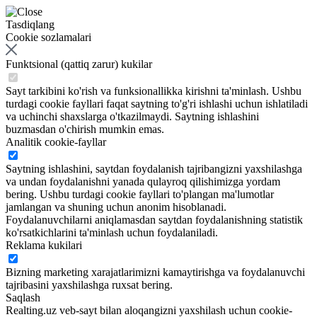
Tasdiqlang
Cookie sozlamalari
Funktsional (qattiq zarur) kukilar
Sayt tarkibini ko'rish va funksionallikka kirishni ta'minlash. Ushbu
turdagi cookie fayllari faqat saytning to'g'ri ishlashi uchun ishlatiladi
va uchinchi shaxslarga o'tkazilmaydi. Saytning ishlashini
buzmasdan o'chirish mumkin emas.
Analitik cookie-fayllar
Saytning ishlashini, saytdan foydalanish tajribangizni yaxshilashga
va undan foydalanishni yanada qulayroq qilishimizga yordam
bering. Ushbu turdagi cookie fayllari to'plangan ma'lumotlar
jamlangan va shuning uchun anonim hisoblanadi.
Foydalanuvchilarni aniqlamasdan saytdan foydalanishning statistik
ko'rsatkichlarini ta'minlash uchun foydalaniladi.
Reklama kukilari
Bizning marketing xarajatlarimizni kamaytirishga va foydalanuvchi
tajribasini yaxshilashga ruxsat bering.
Saqlash
Realting.uz veb-sayt bilan aloqangizni yaxshilash uchun cookie-