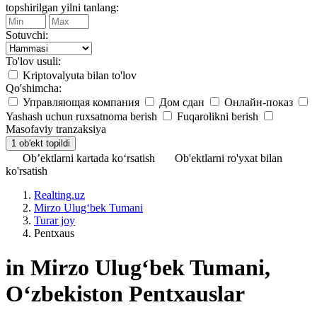
topshirilgan yilni tanlang:
Sotuvchi:
To'lov usuli:
Kriptovalyuta bilan to'lov
Qo'shimcha:
Управляющая компания
Дом сдан
Онлайн-показ
Yashash uchun ruxsatnoma berish
Fuqarolikni berish
Masofaviy tranzaksiya
Ob’ektlarni kartada ko‘rsatish
Ob'ektlarni ro'yxat bilan
ko'rsatish
Realting.uz
Mirzo Ulug‘bek Tumani
Turar joy
Pentxaus
in Mirzo Ulug‘bek Tumani,
Oʻzbekiston Pentxauslar