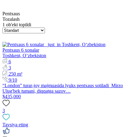
Pentxaus
Tozalash
1 ob'ekt topildi
Pentxaus 6 xonalar
Toshkent, Oʻzbekiston
6
3
250 m²
9/10
“London” turar-joy majmuasida lyuks pentxaus sotiladi Mirzo
Ulug'bek tumani, diqqatga sazov…
$435,000
3
Tavsiya eting