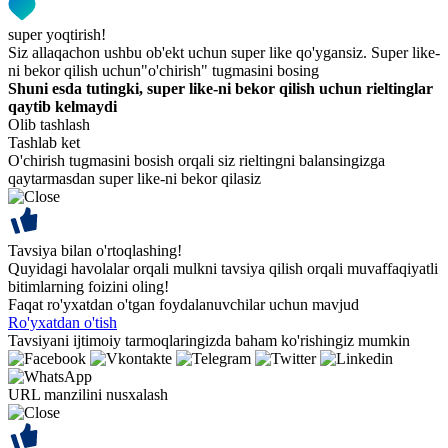
super yoqtirish!
Siz allaqachon ushbu ob'ekt uchun super like qo'ygansiz. Super like-
ni bekor qilish uchun"o'chirish" tugmasini bosing
Shuni esda tutingki, super like-ni bekor qilish uchun rieltinglar
qaytib kelmaydi
Olib tashlash
Tashlab ket
O'chirish tugmasini bosish orqali siz rieltingni balansingizga
qaytarmasdan super like-ni bekor qilasiz
Tavsiya bilan o'rtoqlashing!
Quyidagi havolalar orqali mulkni tavsiya qilish orqali muvaffaqiyatli
bitimlarning foizini oling!
Faqat ro'yxatdan o'tgan foydalanuvchilar uchun mavjud
Ro'yxatdan o'tish
Tavsiyani ijtimoiy tarmoqlaringizda baham ko'rishingiz mumkin
URL manzilini nusxalash