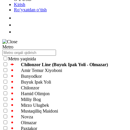
Kirish
Roʻyxatdan oʻtish
Metro
Metro yaqinida
Chilonzor Line (Buyuk Ipak Yoli - Olmazar)
Amir Temur Xiyoboni
Bunyodkor
Buyuk Ipak Yoli
Chilonzor
Hamid Olimjon
Milliy Bog
Mirzo Ulugbek
Mustaqilliq Maidoni
Novza
Olmazar
Paxtakor