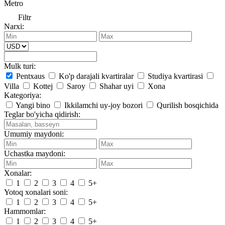
Metro
Filtr
Narxi:
Mulk turi:
Pentxaus
Ko'p darajali kvartiralar
Studiya kvartirasi
Villa
Kottej
Saroy
Shahar uyi
Xona
Kategoriya:
Yangi bino
Ikkilamchi uy-joy bozori
Qurilish bosqichida
Teglar bo'yicha qidirish:
Umumiy maydoni:
Uchastka maydoni:
Xonalar:
1
2
3
4
5+
Yotoq xonalari soni:
1
2
3
4
5+
Hammomlar:
1
2
3
4
5+