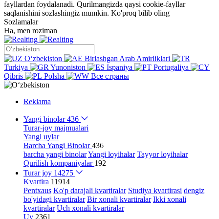
fayllardan foydalanadi. Qurilmangizda qaysi cookie-fayllar
saqlanishini sozlashingiz mumkin.
Ko'proq bilib oling
Sozlamalar
Ha, men roziman
Oʻzbekiston
Birlashgan Arab Amirliklari
Turkiya
Yunoniston
Ispaniya
Portugaliya
Qibris
Polsha
Все страны
Reklama
Yangi binolar
436
Turar-joy majmualari
Yangi uylar
Barcha Yangi Binolar
436
barcha yangi binolar
Yangi loyihalar
Tayyor loyihalar
Qurilish kompaniyalar
192
Turar joy
14275
Kvartira
11914
Pentxaus
Ko'p darajali kvartiralar
Studiya kvartirasi
dengiz
bo'yidagi kvartiralar
Bir xonali kvartiralar
Ikki xonali
kvartiralar
Uch xonali kvartiralar
Uy
2361