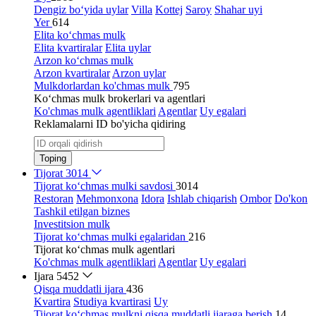
Dengiz bo‘yida uylar
Villa
Kottej
Saroy
Shahar uyi
Yer
614
Elita ko‘chmas mulk
Elita kvartiralar
Elita uylar
Arzon ko‘chmas mulk
Arzon kvartiralar
Arzon uylar
Mulkdorlardan ko'chmas mulk
795
Ko‘chmas mulk brokerlari va agentlari
Ko'chmas mulk agentliklari
Agentlar
Uy egalari
Reklamalarni ID bo'yicha qidiring
Toping
Tijorat
3014
Tijorat ko‘chmas mulki savdosi
3014
Restoran
Mehmonxona
Idora
Ishlab chiqarish
Ombor
Do'kon
Tashkil etilgan biznes
Investitsion mulk
Tijorat ko‘chmas mulki egalaridan
216
Tijorat ko‘chmas mulk agentlari
Ko'chmas mulk agentliklari
Agentlar
Uy egalari
Ijara
5452
Qisqa muddatli ijara
436
Kvartira
Studiya kvartirasi
Uy
Tijorat ko‘chmas mulkni qisqa muddatli ijaraga berish
14