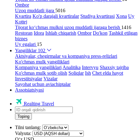
Ombor
Uzoq muddatli ijara
5016
Kvartira
Ko'p darajali kvartiralar
Studiya kvartirasi
Xona
Uy
Kottej
Tijorat ko‘chmas mulkni uzoq muddatli ijaraga berish
1416
Restoran
Idora
Ishlab chiqarish
Ombor
Do'kon
Tashkil etilgan
biznes
Uy egalari
15
Yangiliklar
102
Aktsiyalar, chegirmalar va kompaniya press-relizlari
Ko'chmas mulk yangiliklari
Kompaniya yangiliklari
Analitika
Intervyu
Shaxsiy tajriba
Ko'chmas mulk sotib olish
Soliqlar
Ish
Chet elda hayot
Investitsiyalar
Vizalar
Sayohat uchun aviachiptalar
Assotsiatsiyasi
Realting Travel
Toping
Tilni tanlang:
Valyuta:
Oʻz
USD