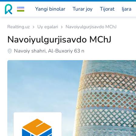
Yangi binolar
Turar joy
Tijorat
Ijara
Realting.uz
Uy egalari
Navoiyulgurjisavdo MChJ
Navoiyulgurjisavdo MChJ
Navoiy shahri, Al-Buxoriy 63 n