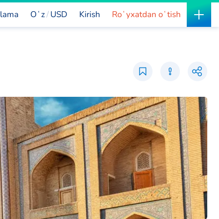
lama
Oʻz
USD
Kirish
Roʻyxatdan oʻtish