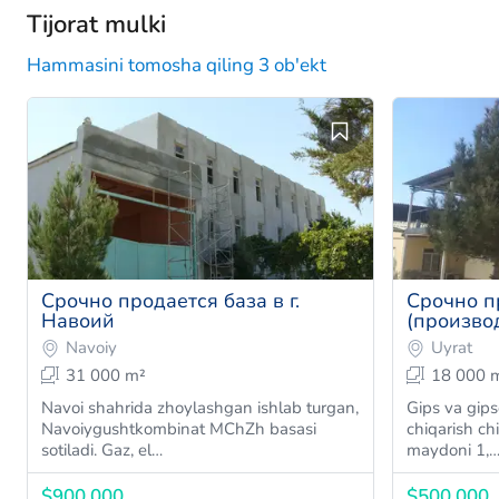
Tijorat mulki
Hammasini tomosha qiling 3 ob'ekt
Срочно продается база в г.
Срочно п
Навоий
(произво
гипсокар
Navoiy
Uyrat
31 000 m²
18 000 
Navoi shahrida zhoylashgan ishlab turgan,
Gips va gips
Navoiygushtkombinat MChZh basasi
chiqarish chi
sotiladi. Gaz, el…
maydoni 1,
$900,000
$500,000