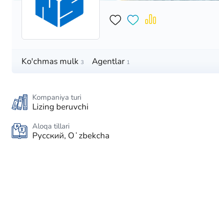
Ko'chmas mulk
Agentlar
3
1
Kompaniya turi
Lizing beruvchi
Aloqa tillari
Русский, Oʻzbekcha