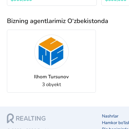
Bizning agentlarimiz O‘zbekistonda
Ilhom Tursunov
3 obyekt
Nashrlar
Hamkor bo'lis