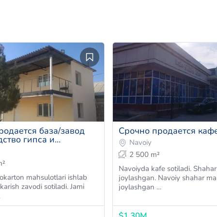
родается база/завод
Срочно продается каф
дство гипса и
Navoiy
тона)
2 500 m²
m²
Navoiyda kafe sotiladi. Shahar markazida
okarton mahsulotlari ishlab
joylashgan. Navoiy shahar markazida
karish zavodi sotiladi. Jami
joylashgan …
…
$1,30M