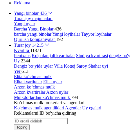
Reklama
Yangi binolar
436
Turar-joy majmualari
Yangi uylar
Barcha Yangi Binolar
436
barcha yangi binolar
Yangi loyihalar
Tayyor loyihalar
Qurilish kompaniyalar
192
Turar joy
14215
Kvartira
11871
Pentxaus
Ko'p darajali kvartiralar
Studiya kvartirasi
dengiz bo'y
Uy
2344
Dengiz bo‘yida uylar
Villa
Kottej
Saroy
Shahar uyi
Yer
613
Elita ko‘chmas mulk
Elita kvartiralar
Elita uylar
Arzon ko‘chmas mulk
Arzon kvartiralar
Arzon uylar
Mulkdorlardan ko'chmas mulk
794
Ko‘chmas mulk brokerlari va agentlari
Ko'chmas mulk agentliklari
Agentlar
Uy egalari
Reklamalarni ID bo'yicha qidiring
Toping