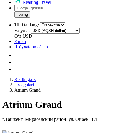
Realting Travel
Toping
Tilni tanlang:
Valyuta:
Oʻz
USD
Kirish
Roʻyxatdan oʻtish
Realting.uz
Uy egalari
Atrium Grand
Atrium Grand
г.Ташкент, Мирабадский район, ул. Ойбек 18/1