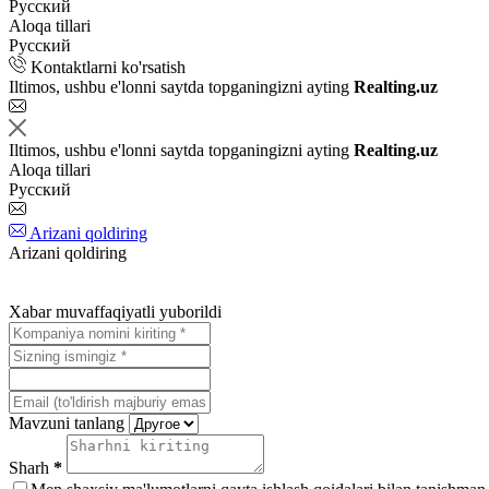
Русский
Aloqa tillari
Русский
Kontaktlarni ko'rsatish
Iltimos, ushbu e'lonni saytda topganingizni ayting
Realting.uz
Iltimos, ushbu e'lonni saytda topganingizni ayting
Realting.uz
Aloqa tillari
Русский
Arizani qoldiring
Arizani qoldiring
Xabar muvaffaqiyatli yuborildi
Mavzuni tanlang
Sharh
*