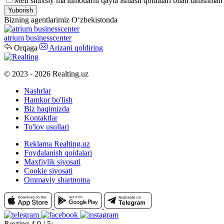
Men shaxsiy ma'lumotlarni qayta ishlash qoidalari bilan tanishman
Yuborish
Bizning agentlarimiz O‘zbekistonda
atrium businesscenter
Orqaga
Arizani qoldiring
© 2023 - 2026 Realting.uz
Nashrlar
Hamkor bo'lish
Biz haqimizda
Kontaktlar
To'lov usullari
Reklama Realting.uz
Foydalanish qoidalari
Maxfiylik siyosati
Cookie siyosati
Ommaviy shartnoma
Reyting 4.9 / 5: