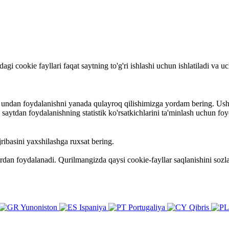
rdagi cookie fayllari faqat saytning to'g'ri ishlashi uchun ishlatiladi va
va undan foydalanishni yanada qulayroq qilishimizga yordam bering. Ush
ytdan foydalanishning statistik ko'rsatkichlarini ta'minlash uchun foy
ribasini yaxshilashga ruxsat bering.
ardan foydalanadi. Qurilmangizda qaysi cookie-fayllar saqlanishini so
Yunoniston
Ispaniya
Portugaliya
Qibris