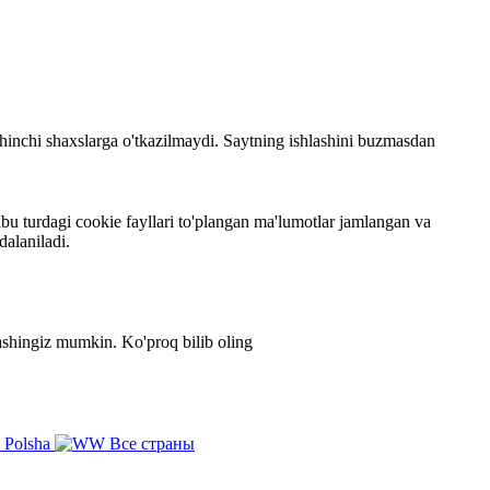
 uchinchi shaxslarga o'tkazilmaydi. Saytning ishlashini buzmasdan
bu turdagi cookie fayllari to'plangan ma'lumotlar jamlangan va
dalaniladi.
zlashingiz mumkin.
Ko'proq bilib oling
Polsha
Все страны