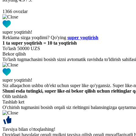
1366 ovozlar
super yoqtirish!
Reklama sizga yoqdimi? Qo'ying
super yoqtirish
1 ta super yoqtirish = 10 ta yoqtirish
To'lash 50000 UZS
Bekor qilish
To'lash tugmachasini bosish sizni avtomatik ravishda to'ldirish sahifasi
super yoqtirish!
Siz allaqachon ushbu ob'ekt uchun super like qo'ygansiz. Super like-n
Shuni esda tutingki, super like-ni bekor qilish uchun rieltinglar 
Olib tashlash
Tashlab ket
O'chirish tugmasini bosish orqali siz rieltingni balansingizga qaytarma
Tavsiya bilan o'rtoqlashing!
Quyidagi havolalar orqali mulkni tavsiya qilish orqali muvaffaqiyatli b