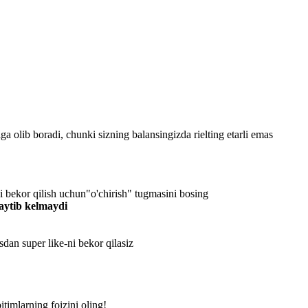
ga olib boradi, chunki sizning balansingizda rielting etarli emas
i bekor qilish uchun"o'chirish" tugmasini bosing
qaytib kelmaydi
sdan super like-ni bekor qilasiz
itimlarning foizini oling!