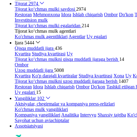
Tijorat
2974
Tijorat ko‘chmas mulki savdosi
2974
Restoran
Mehmonxona
Idora
Ishlab chiqarish
Ombor
Do'kon
T
Investitsion mulk
Tijorat ko‘chmas mulki egalaridan
214
Tijorat ko‘chmas mulk agentlari
Ko'chmas mulk agentliklari
Agentlar
Uy egalari
Ijara
5444
Qisqa muddatli ijara
436
Kvartira
Studiya kvartirasi
Uy
Tijorat ko‘chmas mulkni qisqa muddatli ijaraga berish
14
Ombor
Uzoq muddatli ijara
5008
Kvartira
Ko'p darajali kvartiralar
Studiya kvartirasi
Xona
Uy
Ko
Tijorat ko‘chmas mulkni uzoq muddatli ijaraga berish
1407
Restoran
Idora
Ishlab chiqarish
Ombor
Do'kon
Tashkil etilgan 
Uy egalari
15
Yangiliklar
102
Aktsiyalar, chegirmalar va kompaniya press-relizlari
Ko'chmas mulk yangiliklari
Kompaniya yangiliklari
Analitika
Intervyu
Shaxsiy tajriba
Ko'c
Sayohat uchun aviachiptalar
Assotsiatsiyasi