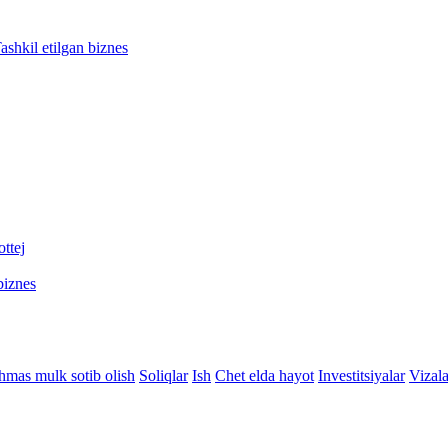
ashkil etilgan biznes
ttej
biznes
hmas mulk sotib olish
Soliqlar
Ish
Chet elda hayot
Investitsiyalar
Vizala