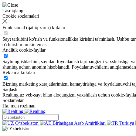
Tasdiqlang
Cookie sozlamalari
Funktsional (qattiq zarur) kukilar
Sayt tarkibini ko'rish va funksionallikka kirishni ta'minlash. Ushbu tu
o'chirish mumkin emas.
Analitik cookie-fayllar
Saytning ishlashini, saytdan foydalanish tajribangizni yaxshilashga 
shuning uchun anonim hisoblanadi. Foydalanuvchilarni aniqlamasdan sa
Reklama kukilari
Bizning marketing xarajatlarimizni kamaytirishga va foydalanuvchi taj
Saqlash
Realting.uz veb-sayt bilan aloqangizni yaxshilash uchun cookie-fayll
Sozlamalar
Ha, men roziman
Oʻzbekiston
Birlashgan Arab Amirliklari
Turkiya