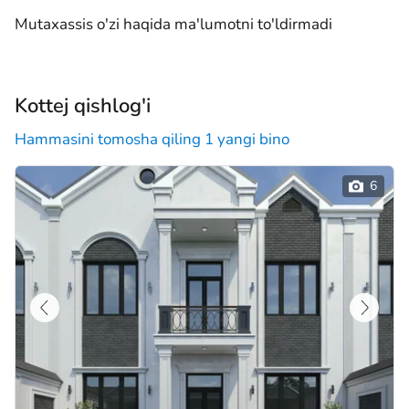
Mutaxassis o'zi haqida ma'lumotni to'ldirmadi
Kottej qishlog'i
Hammasini tomosha qiling 1 yangi bino