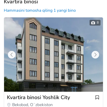
Kvartira binosi
Hammasini tomosha qiling 1 yangi bino
Kvartira binosi Yoshlik City
Bekobod, Oʻzbekiston