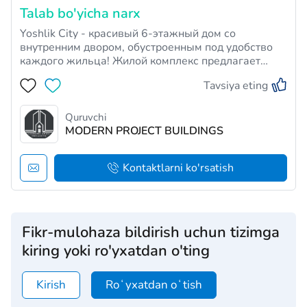
Talab bo'yicha narx
Yoshlik City - красивый 6-этажный дом со
внутренним двором, обустроенным под удобство
каждого жильца! Жилой комплекс предлагает
своим резидентам комфортабельное жилье с
Tavsiya eting
множеством удобств и развлечений во дворе
самого комплекса. Помимо этого, ЖК также
обладает круглосуточной охраной, паркинг…
Quruvchi
MODERN PROJECT BUILDINGS
Kontaktlarni ko'rsatish
Fikr-mulohaza bildirish uchun tizimga
kiring yoki ro'yxatdan o'ting
Kirish
Roʻyxatdan oʻtish