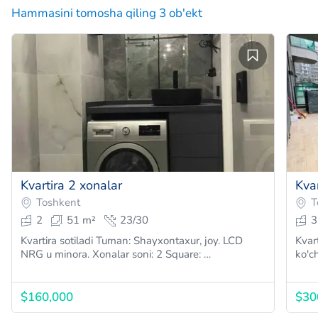
Hammasini tomosha qiling 3 ob'ekt
Kvartira 2 xonalar
Kvar
Toshkent
T
2
51 m²
23/30
3
Kvartira sotiladi Tuman: Shayxontaxur, joy. LCD
Kvartira sotil
NRG u minora. Xonalar soni: 2 Square: …
$160,000
$30