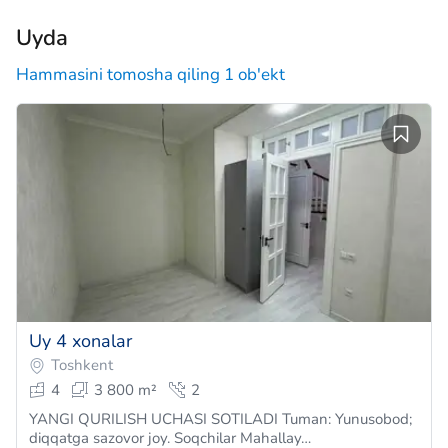
Uyda
Hammasini tomosha qiling 1 ob'ekt
Uy 4 xonalar
Toshkent
4
3 800 m²
2
YANGI QURILISH UCHASI SOTILADI Tuman: Yunusobod;
diqqatga sazovor joy. Soqchilar Mahallay…