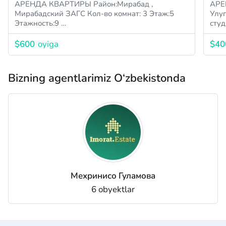
АРЕНДА КВАРТИРЫ Район:Мирабад ,
АРЕНД
Мирабадский ЗАГС Кол-во комнат: 3 Этаж:5
Улугбекс
Этажность:9 …
$600
oyiga
$40
Bizning agentlarimiz O‘zbekistonda
Мехринисо Гуламова
6 obyektlar