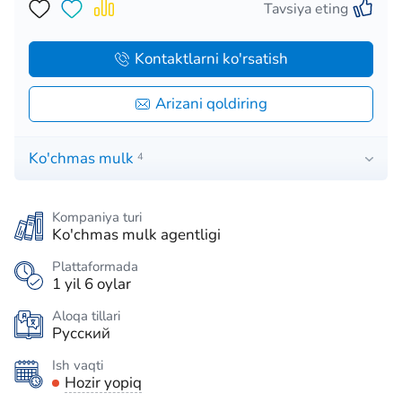
Tavsiya eting
Kontaktlarni ko'rsatish
Arizani qoldiring
Ko'chmas mulk
4
Kompaniya turi
Ko'chmas mulk agentligi
Plattaformada
1 yil 6 oylar
Aloqa tillari
Русский
Ish vaqti
Hozir yopiq