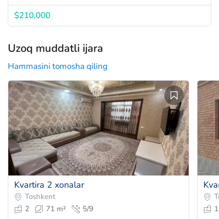
$210,000
Uzoq muddatli ijara
Hammasini tomosha qiling
Kvartira 2 xonalar
Kva
Toshkent
T
2
71 m²
5/9
1