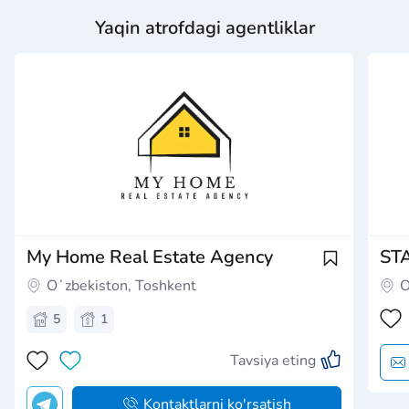
Yaqin atrofdagi agentliklar
My Home Real Estate Agency
ST
Oʻzbekiston, Toshkent
O
5
1
Tavsiya eting
Kontaktlarni ko'rsatish