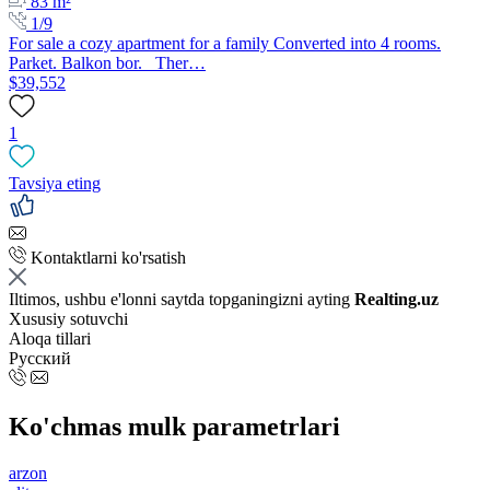
83 m²
1/9
For sale a cozy apartment for a family Converted into 4 rooms.
Parket. Balkon bor. Ther…
$39,552
1
Tavsiya eting
Kontaktlarni ko'rsatish
Iltimos, ushbu e'lonni saytda topganingizni ayting
Realting.uz
Xususiy sotuvchi
Aloqa tillari
Русский
Ko'chmas mulk parametrlari
arzon