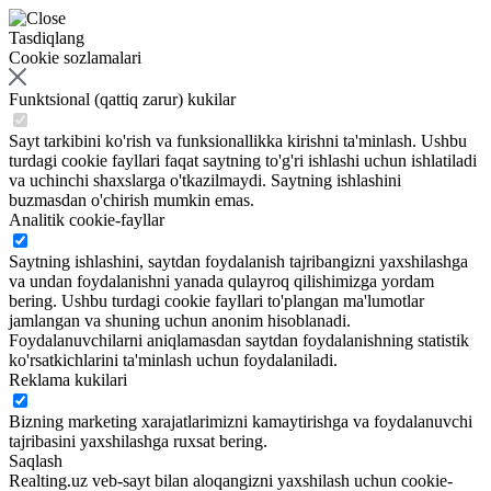
Tasdiqlang
Cookie sozlamalari
Funktsional (qattiq zarur) kukilar
Sayt tarkibini ko'rish va funksionallikka kirishni ta'minlash. Ushbu
turdagi cookie fayllari faqat saytning to'g'ri ishlashi uchun ishlatiladi
va uchinchi shaxslarga o'tkazilmaydi. Saytning ishlashini
buzmasdan o'chirish mumkin emas.
Analitik cookie-fayllar
Saytning ishlashini, saytdan foydalanish tajribangizni yaxshilashga
va undan foydalanishni yanada qulayroq qilishimizga yordam
bering. Ushbu turdagi cookie fayllari to'plangan ma'lumotlar
jamlangan va shuning uchun anonim hisoblanadi.
Foydalanuvchilarni aniqlamasdan saytdan foydalanishning statistik
ko'rsatkichlarini ta'minlash uchun foydalaniladi.
Reklama kukilari
Bizning marketing xarajatlarimizni kamaytirishga va foydalanuvchi
tajribasini yaxshilashga ruxsat bering.
Saqlash
Realting.uz veb-sayt bilan aloqangizni yaxshilash uchun cookie-