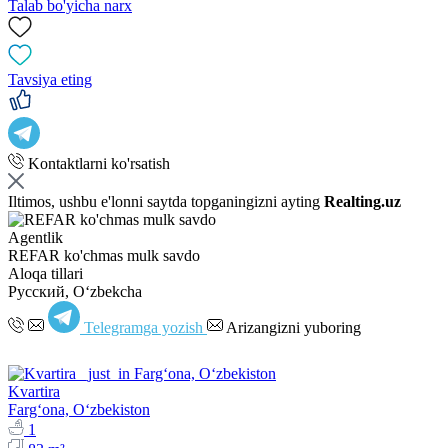
Talab bo'yicha narx
Tavsiya eting
Kontaktlarni ko'rsatish
Iltimos, ushbu e'lonni saytda topganingizni ayting
Realting.uz
Agentlik
REFAR ko'chmas mulk savdo
Aloqa tillari
Русский, Oʻzbekcha
Telegramga yozish
Arizangizni yuboring
Kvartira
Fargʻona, Oʻzbekiston
1