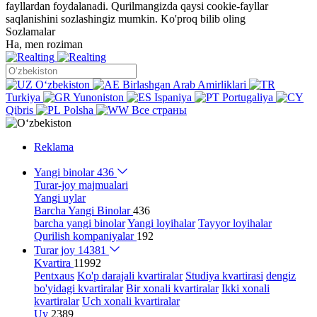
fayllardan foydalanadi. Qurilmangizda qaysi cookie-fayllar
saqlanishini sozlashingiz mumkin.
Ko'proq bilib oling
Sozlamalar
Ha, men roziman
Oʻzbekiston
Birlashgan Arab Amirliklari
Turkiya
Yunoniston
Ispaniya
Portugaliya
Qibris
Polsha
Все страны
Reklama
Yangi binolar
436
Turar-joy majmualari
Yangi uylar
Barcha Yangi Binolar
436
barcha yangi binolar
Yangi loyihalar
Tayyor loyihalar
Qurilish kompaniyalar
192
Turar joy
14381
Kvartira
11992
Pentxaus
Ko'p darajali kvartiralar
Studiya kvartirasi
dengiz
bo'yidagi kvartiralar
Bir xonali kvartiralar
Ikki xonali
kvartiralar
Uch xonali kvartiralar
Uy
2389