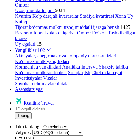
Ombor
Uzoq muddatli ijara
5034
Kvartira
Ko'p darajali kvartiralar
Studiya kvartirasi
Xona
Uy
Kottej
Tijorat ko‘chmas mulkni uzoq muddatli ijaraga berish
1425
Restoran
Idora
Ishlab chiqarish
Ombor
Do'kon
Tashkil etilgan
biznes
Uy egalari
15
Yangiliklar
102
Aktsiyalar, chegirmalar va kompaniya press-relizlari
Ko'chmas mulk yangiliklari
Kompaniya yangiliklari
Analitika
Intervyu
Shaxsiy tajriba
Ko'chmas mulk sotib olish
Soliqlar
Ish
Chet elda hayot
Investitsiyalar
Vizalar
Sayohat uchun aviachiptalar
Assotsiatsiyasi
Realting Travel
Toping
Tilni tanlang:
Valyuta:
Oʻz
USD