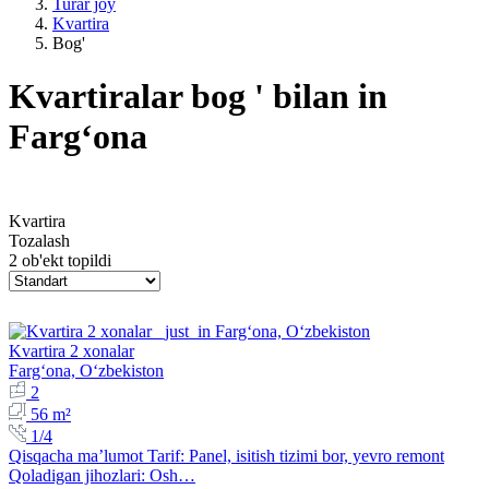
Turar joy
Kvartira
Bog'
Kvartiralar bog ' bilan in
Fargʻona
Kvartira
Tozalash
2 ob'ekt topildi
Kvartira 2 xonalar
Fargʻona, Oʻzbekiston
2
56 m²
1/4
Qisqacha ma’lumot Tarif: Panel, isitish tizimi bor, yevro remont
Qoladigan jihozlari: Osh…