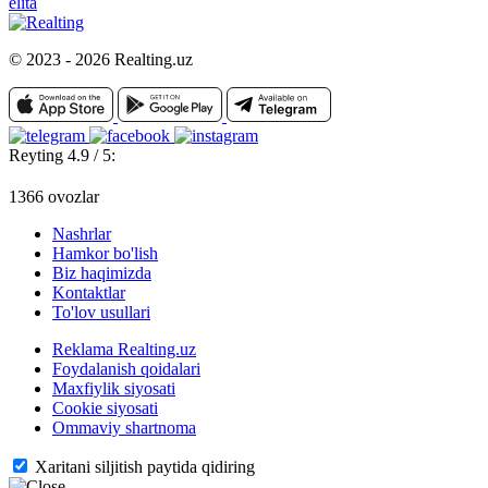
elita
© 2023 - 2026 Realting.uz
Reyting 4.9 / 5:
1366 ovozlar
Nashrlar
Hamkor bo'lish
Biz haqimizda
Kontaktlar
To'lov usullari
Reklama Realting.uz
Foydalanish qoidalari
Maxfiylik siyosati
Cookie siyosati
Ommaviy shartnoma
Xaritani siljitish paytida qidiring