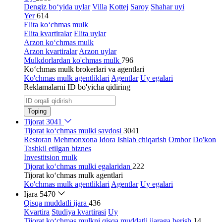
Dengiz bo‘yida uylar
Villa
Kottej
Saroy
Shahar uyi
Yer
614
Elita ko‘chmas mulk
Elita kvartiralar
Elita uylar
Arzon ko‘chmas mulk
Arzon kvartiralar
Arzon uylar
Mulkdorlardan ko'chmas mulk
796
Ko‘chmas mulk brokerlari va agentlari
Ko'chmas mulk agentliklari
Agentlar
Uy egalari
Reklamalarni ID bo'yicha qidiring
Toping
Tijorat
3041
Tijorat ko‘chmas mulki savdosi
3041
Restoran
Mehmonxona
Idora
Ishlab chiqarish
Ombor
Do'kon
Tashkil etilgan biznes
Investitsion mulk
Tijorat ko‘chmas mulki egalaridan
222
Tijorat ko‘chmas mulk agentlari
Ko'chmas mulk agentliklari
Agentlar
Uy egalari
Ijara
5470
Qisqa muddatli ijara
436
Kvartira
Studiya kvartirasi
Uy
Tijorat ko‘chmas mulkni qisqa muddatli ijaraga berish
14