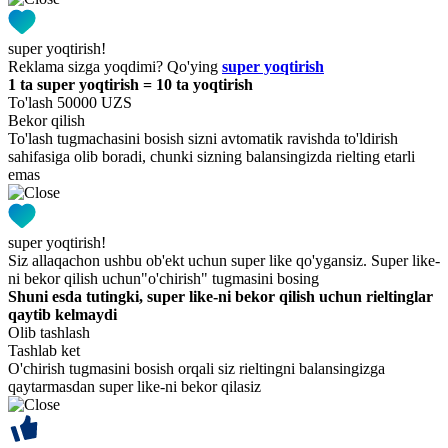
super yoqtirish!
Reklama sizga yoqdimi? Qo'ying
super yoqtirish
1 ta super yoqtirish = 10 ta yoqtirish
To'lash 50000 UZS
Bekor qilish
To'lash tugmachasini bosish sizni avtomatik ravishda to'ldirish
sahifasiga olib boradi, chunki sizning balansingizda rielting etarli
emas
super yoqtirish!
Siz allaqachon ushbu ob'ekt uchun super like qo'ygansiz. Super like-
ni bekor qilish uchun"o'chirish" tugmasini bosing
Shuni esda tutingki, super like-ni bekor qilish uchun rieltinglar
qaytib kelmaydi
Olib tashlash
Tashlab ket
O'chirish tugmasini bosish orqali siz rieltingni balansingizga
qaytarmasdan super like-ni bekor qilasiz