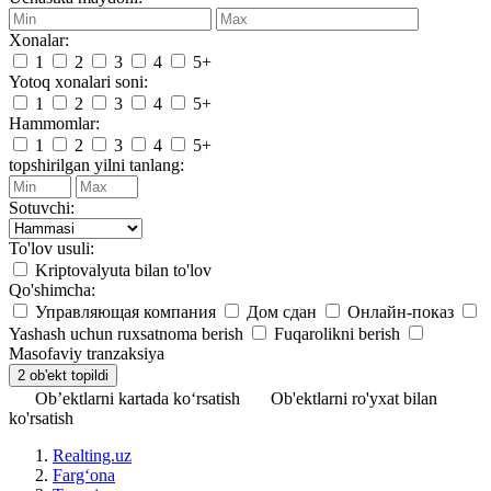
Xonalar:
1
2
3
4
5+
Yotoq xonalari soni:
1
2
3
4
5+
Hammomlar:
1
2
3
4
5+
topshirilgan yilni tanlang:
Sotuvchi:
To'lov usuli:
Kriptovalyuta bilan to'lov
Qo'shimcha:
Управляющая компания
Дом сдан
Онлайн-показ
Yashash uchun ruxsatnoma berish
Fuqarolikni berish
Masofaviy tranzaksiya
Ob’ektlarni kartada ko‘rsatish
Ob'ektlarni ro'yxat bilan
ko'rsatish
Realting.uz
Fargʻona