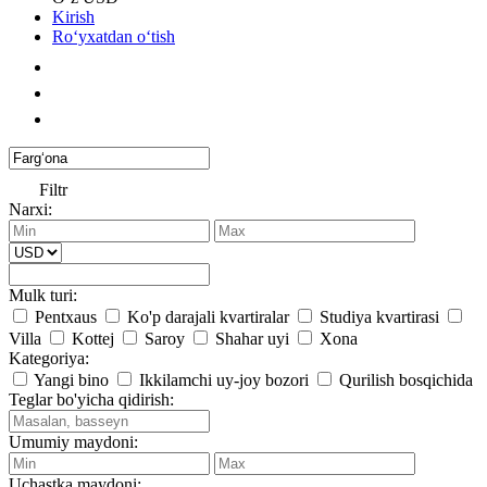
Kirish
Roʻyxatdan oʻtish
Filtr
Narxi:
Mulk turi:
Pentxaus
Ko'p darajali kvartiralar
Studiya kvartirasi
Villa
Kottej
Saroy
Shahar uyi
Xona
Kategoriya:
Yangi bino
Ikkilamchi uy-joy bozori
Qurilish bosqichida
Teglar bo'yicha qidirish:
Umumiy maydoni:
Uchastka maydoni: