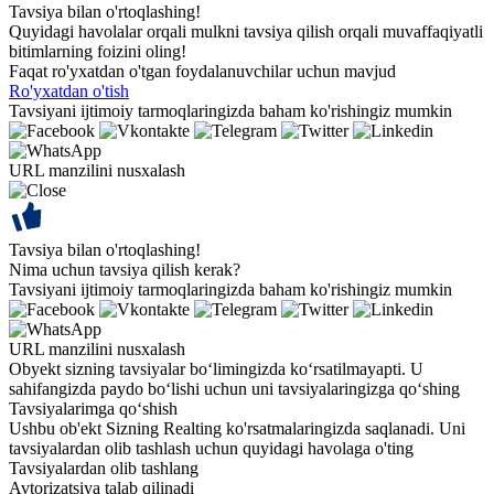
Tavsiya bilan o'rtoqlashing!
Quyidagi havolalar orqali mulkni tavsiya qilish orqali muvaffaqiyatli
bitimlarning foizini oling!
Faqat ro'yxatdan o'tgan foydalanuvchilar uchun mavjud
Ro'yxatdan o'tish
Tavsiyani ijtimoiy tarmoqlaringizda baham ko'rishingiz mumkin
URL manzilini nusxalash
Tavsiya bilan o'rtoqlashing!
Nima uchun tavsiya qilish kerak?
Tavsiyani ijtimoiy tarmoqlaringizda baham ko'rishingiz mumkin
URL manzilini nusxalash
Obyekt sizning tavsiyalar bo‘limingizda ko‘rsatilmayapti. U
sahifangizda paydo bo‘lishi uchun uni tavsiyalaringizga qo‘shing
Tavsiyalarimga qo‘shish
Ushbu ob'ekt Sizning Realting ko'rsatmalaringizda saqlanadi. Uni
tavsiyalardan olib tashlash uchun quyidagi havolaga o'ting
Tavsiyalardan olib tashlang
Avtorizatsiya talab qilinadi